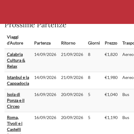
Prossime Partenze
Viaggi
d'Autore
Partenza
Ritorno
Giorni
Prezzo
Trasp
Calabria
14/09/2026
21/09/2026
8
€1,820
Aereo
Cultura &
Relax
Istanbul e la
14/09/2026
21/09/2026
8
€1,980
Aereo
Cappadocia
Isola di
16/09/2026
20/09/2026
5
€1,040
Bus
Ponza e il
Circeo
Roma,
16/09/2026
20/09/2026
5
€1,190
Bus
Tivoli e i
Castelli