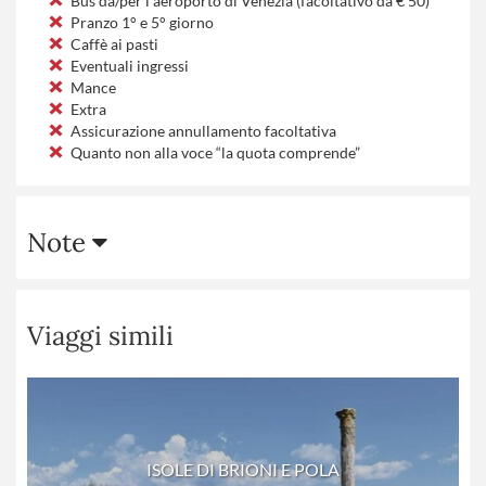
Bus da/per l’aeroporto di Venezia (facoltativo da € 50)
Pranzo 1° e 5° giorno
Caffè ai pasti
Eventuali ingressi
Mance
Extra
Assicurazione annullamento facoltativa
Quanto non alla voce “la quota comprende”
Note
Viaggi simili
ISOLE DI BRIONI E POLA