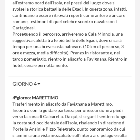
all’estremo nord dell’isola, nei pressi del luogo dove si
svolse la storica battaglia delle Egadi. In questa zona, infatti,
continuano a essere ritrovati reperti come anfore e ancore
romane, testimoni di quel celebre scontro navale con i
Cartaginesi.
Proseguendo il percorso, arriveremo a Cala Minnola, una
suggestiva caletta tra le più belle delle Egadi, dove ci sarà
tempo per una breve sosta balneare. (10 km di percorso, 3
ore e mezza, media difficoltà). Pranzo in ristorante e, nel
tardo pomeriggio, rientro in aliscafo a Favignana. Rientro in
hotel, cena e pernottamento.
GIORNO 4
4°giorno: MARETTIMO
Trasferimento in aliscafo da Favignana a Marettimo.
Incontro con la guida e partenza per un'escursione a piedi
verso la zona di Calcarella. Da qui, si segue il sentiero lungo
la costa sud-occidentale dell’isola, risalendo in direzione di
Portella Ansini e Pizzo Telegrafo, punto panoramico da cui
si ammira una vista mozzafiato sull’intero arcipelago e sulla