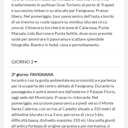
trasferimento in pullman Gran Turismo al porto di Trapani
e successivo imbarco su aliscafo per Favignana. Pranzo
libero. Nel pomeriggio, tour panoramico dell’isola a bordo
di un trenino su ruote oppure su minibus (durata circa
un’ora). L’itinerario toccherà le zone di Calarossa, Punta
Marsala, Lido Burrone e Punta Sottile, dove sono previste
soste per ammirare il panorama e scattare splendide
fotografie. Rientro in hotel, cena e pernottamento.
GIORNO 2
2° giorno: FAVIGNANA
Incontro con la guida ambientale escursionistica e partenza
per la scoperta del centro abitato di Favignana. Durante la
passeggiata si potrà ammirare dall’esterno il Palazzo Florio,
oggi sede del Municipio. Pranzo in ristorante. Nel
pomeriggio, escursione panoramica a piedi verso il Monte
Santa Caterina, con arrivo al Castello situato a 310 metri di
altitudine (durata circa 3 ore, percorso di circa 5 km,
difficoltà bassa, dislivello massimo 310 m). Una volta giunti
all’antica fortezza di origine saracena e poi normanna, si