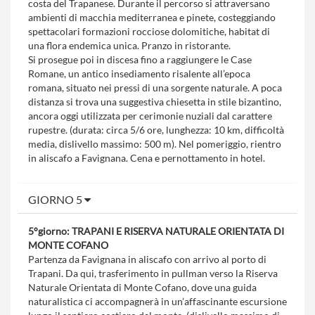
costa del Trapanese. Durante il percorso si attraversano
ambienti di macchia mediterranea e pinete, costeggiando
spettacolari formazioni rocciose dolomitiche, habitat di
una flora endemica unica. Pranzo in ristorante.
Si prosegue poi in discesa fino a raggiungere le Case
Romane, un antico insediamento risalente all’epoca
romana, situato nei pressi di una sorgente naturale. A poca
distanza si trova una suggestiva chiesetta in stile bizantino,
ancora oggi utilizzata per cerimonie nuziali dal carattere
rupestre. (durata: circa 5/6 ore, lunghezza: 10 km, difficoltà
media, dislivello massimo: 500 m). Nel pomeriggio, rientro
in aliscafo a Favignana. Cena e pernottamento in hotel.
GIORNO 5
5°giorno: TRAPANI E RISERVA NATURALE ORIENTATA DI
MONTE COFANO
Partenza da Favignana in aliscafo con arrivo al porto di
Trapani. Da qui, trasferimento in pullman verso la Riserva
Naturale Orientata di Monte Cofano, dove una guida
naturalistica ci accompagnerà in un’affascinante escursione