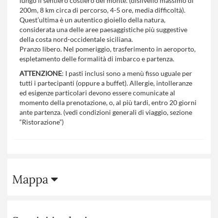
lungo il sentiero costiero del monte. (dislivello massimo di
200m, 8 km circa di percorso, 4-5 ore, media difficoltà).
Quest’ultima è un autentico gioiello della natura,
considerata una delle aree paesaggistiche più suggestive
della costa nord-occidentale siciliana.
Pranzo libero. Nel pomeriggio, trasferimento in aeroporto,
espletamento delle formalità di imbarco e partenza.
ATTENZIONE
: I pasti inclusi sono a menù fisso uguale per
tutti i partecipanti (oppure a buffet). Allergie, intolleranze
ed esigenze particolari devono essere comunicate al
momento della prenotazione, o, al più tardi, entro 20 giorni
ante partenza. (vedi condizioni generali di viaggio, sezione
“Ristorazione”)
Mappa