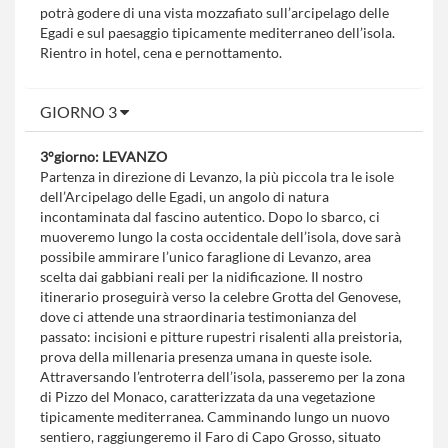
potrà godere di una vista mozzafiato sull’arcipelago delle
Egadi e sul paesaggio tipicamente mediterraneo dell’isola.
Rientro in hotel, cena e pernottamento.
GIORNO 3
3°giorno: LEVANZO
Partenza in direzione di Levanzo, la più piccola tra le isole
dell’Arcipelago delle Egadi, un angolo di natura
incontaminata dal fascino autentico. Dopo lo sbarco, ci
muoveremo lungo la costa occidentale dell’isola, dove sarà
possibile ammirare l’unico faraglione di Levanzo, area
scelta dai gabbiani reali per la nidificazione. Il nostro
itinerario proseguirà verso la celebre Grotta del Genovese,
dove ci attende una straordinaria testimonianza del
passato: incisioni e pitture rupestri risalenti alla preistoria,
prova della millenaria presenza umana in queste isole.
Attraversando l’entroterra dell’isola, passeremo per la zona
di Pizzo del Monaco, caratterizzata da una vegetazione
tipicamente mediterranea. Camminando lungo un nuovo
sentiero, raggiungeremo il Faro di Capo Grosso, situato