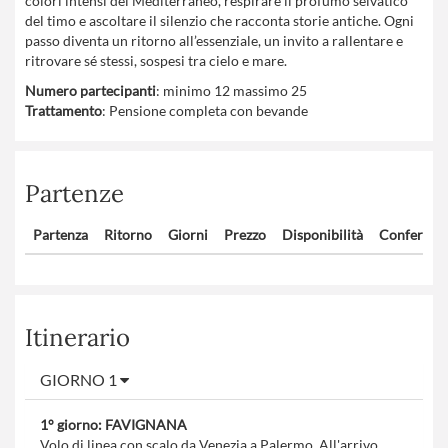
colori intensi del Mediterraneo, respirare il profumo selvatico
del timo e ascoltare il silenzio che racconta storie antiche. Ogni
passo diventa un ritorno all’essenziale, un invito a rallentare e
ritrovare sé stessi, sospesi tra cielo e mare.
Numero partecipanti
: minimo 12 massimo 25
Trattamento
: Pensione completa con bevande
Partenze
Partenza
Ritorno
Giorni
Prezzo
Disponibilità
Confermat
Itinerario
GIORNO 1
1° giorno: FAVIGNANA
Volo di linea con scalo da Venezia a Palermo. All'arrivo,