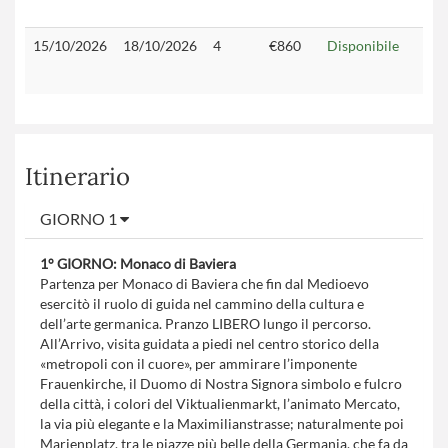
15/10/2026
18/10/2026
4
€860
Disponibile
Itinerario
GIORNO 1
1° GIORNO: Monaco di Baviera
Partenza per Monaco di Baviera che fin dal Medioevo
esercitò il ruolo di guida nel cammino della cultura e
dell’arte germanica. Pranzo LIBERO lungo il percorso.
All’Arrivo, visita guidata a piedi nel centro storico della
«metropoli con il cuore», per ammirare l’imponente
Frauenkirche, il Duomo di Nostra Signora simbolo e fulcro
della città, i colori del Viktualienmarkt, l’animato Mercato,
la via più elegante e la Maximilianstrasse; naturalmente poi
Marienplatz, tra le piazze più belle della Germania, che fa da