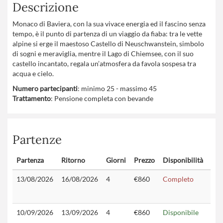
Descrizione
Monaco di Baviera, con la sua vivace energia ed il fascino senza
tempo, è il punto di partenza di un viaggio da fiaba: tra le vette
alpine si erge il maestoso Castello di Neuschwanstein, simbolo
di sogni e meraviglia, mentre il Lago di Chiemsee, con il suo
castello incantato, regala un’atmosfera da favola sospesa tra
acqua e cielo.
Numero partecipanti
: minimo 25 - massimo 45
Trattamento
: Pensione completa con bevande
Partenze
Partenza
Ritorno
Giorni
Prezzo
Disponibilità
Con
13/08/2026
16/08/2026
4
€860
Completo
10/09/2026
13/09/2026
4
€860
Disponibile