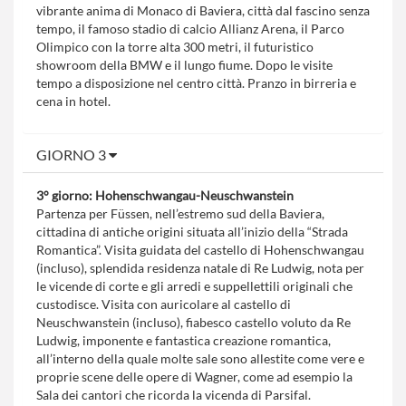
vibrante anima di Monaco di Baviera, città dal fascino senza
tempo, il famoso stadio di calcio Allianz Arena, il Parco
Olimpico con la torre alta 300 metri, il futuristico
showroom della BMW e il lungo fiume. Dopo le visite
tempo a disposizione nel centro città. Pranzo in birreria e
cena in hotel.
GIORNO 3
3° giorno: Hohenschwangau-Neuschwanstein
Partenza per Füssen, nell’estremo sud della Baviera,
cittadina di antiche origini situata all’inizio della “Strada
Romantica”. Visita guidata del castello di Hohenschwangau
(incluso), splendida residenza natale di Re Ludwig, nota per
le vicende di corte e gli arredi e suppellettili originali che
custodisce. Visita con auricolare al castello di
Neuschwanstein (incluso), fiabesco castello voluto da Re
Ludwig, imponente e fantastica creazione romantica,
all’interno della quale molte sale sono allestite come vere e
proprie scene delle opere di Wagner, come ad esempio la
Sala dei cantori che ricorda la vicenda di Parsifal.