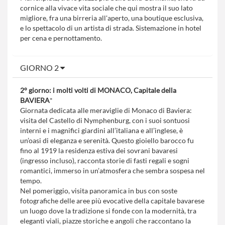
cornice alla vivace vita sociale che qui mostra il suo lato
migliore, fra una birreria all'aperto, una boutique esclusiva,
e lo spettacolo di un artista di strada. Sistemazione in hotel
per cena e pernottamento.
GIORNO 2
2° giorno: i molti volti di MONACO, Capitale della
BAVIERA
*
Giornata dedicata alle meraviglie di Monaco di Baviera:
visita del Castello di Nymphenburg, con i suoi sontuosi
interni e i magnifici giardini all’italiana e all’inglese, è
un’oasi di eleganza e serenità. Questo gioiello barocco fu
fino al 1919 la residenza estiva dei sovrani bavaresi
(ingresso incluso), racconta storie di fasti regali e sogni
romantici, immerso in un’atmosfera che sembra sospesa nel
tempo.
Nel pomeriggio, visita panoramica in bus con soste
fotografiche delle aree più evocative della capitale bavarese
un luogo dove la tradizione si fonde con la modernità, tra
eleganti viali, piazze storiche e angoli che raccontano la