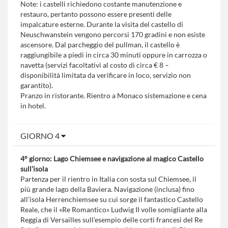
Note: i castelli richiedono costante manutenzione e
restauro, pertanto possono essere presenti delle
impalcature esterne. Durante la visita del castello di
Neuschwanstein vengono percorsi 170 gradini e non esiste
ascensore. Dal parcheggio del pullman, il castello è
raggiungibile a piedi in circa 30 minuti oppure in carrozza o
navetta (servizi facoltativi al costo di circa € 8 –
disponibilità limitata da verificare in loco, servizio non
garantito).
Pranzo in ristorante. Rientro a Monaco sistemazione e cena
in hotel.
GIORNO 4
4° giorno: Lago Chiemsee e navigazione al magico Castello
sull’isola
Partenza per il rientro in Italia con sosta sul Chiemsee, il
più grande lago della Baviera. Navigazione (inclusa) fino
all’isola Herrenchiemsee su cui sorge il fantastico Castello
Reale, che il «Re Romantico» Ludwig II volle somigliante alla
Reggia di Versailles sull’esempio delle corti francesi del Re