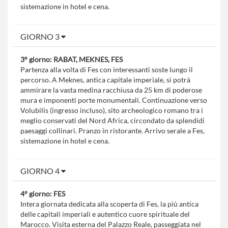
sistemazione in hotel e cena.
GIORNO 3
3° giorno: RABAT, MEKNES, FES
Partenza alla volta di Fes con interessanti soste lungo il
percorso. A Meknes, antica capitale imperiale, si potrà
ammirare la vasta medina racchiusa da 25 km di poderose
mura e imponenti porte monumentali. Continuazione verso
Volubilis (ingresso incluso), sito archeologico romano tra i
meglio conservati del Nord Africa, circondato da splendidi
paesaggi collinari. Pranzo in ristorante. Arrivo serale a Fes,
sistemazione in hotel e cena.
GIORNO 4
4° giorno: FES
Intera giornata dedicata alla scoperta di Fes, la più antica
delle capitali imperiali e autentico cuore spirituale del
Marocco. Visita esterna del Palazzo Reale, passeggiata nel