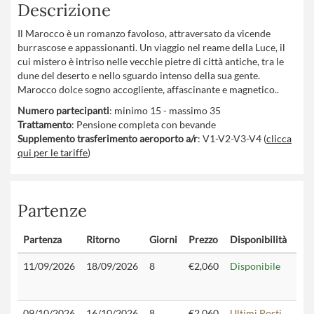
Descrizione
Il Marocco è un romanzo favoloso, attraversato da vicende
burrascose e appassionanti. Un viaggio nel reame della Luce, il
cui mistero è intriso nelle vecchie pietre di città antiche, tra le
dune del deserto e nello sguardo intenso della sua gente.
Marocco dolce sogno accogliente, affascinante e magnetico..
Numero partecipanti
: minimo 15 - massimo 35
Trattamento
: Pensione completa con bevande
Supplemento trasferimento aeroporto a/r
: V1-V2-V3-V4 (
clicca
qui per le tariffe
)
Partenze
Partenza
Ritorno
Giorni
Prezzo
Disponibilità
Con
11/09/2026
18/09/2026
8
€2,060
Disponibile
09/10/2026
16/10/2026
8
€2,060
Ultimi Posti