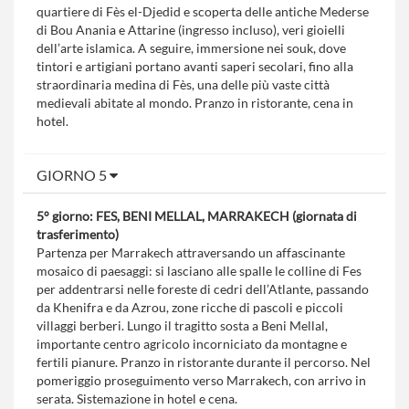
quartiere di Fès el-Djedid e scoperta delle antiche Mederse
di Bou Anania e Attarine (ingresso incluso), veri gioielli
dell’arte islamica. A seguire, immersione nei souk, dove
tintori e artigiani portano avanti saperi secolari, fino alla
straordinaria medina di Fès, una delle più vaste città
medievali abitate al mondo. Pranzo in ristorante, cena in
hotel.
GIORNO 5
5° giorno: FES, BENI MELLAL, MARRAKECH (giornata di
trasferimento)
Partenza per Marrakech attraversando un affascinante
mosaico di paesaggi: si lasciano alle spalle le colline di Fes
per addentrarsi nelle foreste di cedri dell’Atlante, passando
da Khenifra e da Azrou, zone ricche di pascoli e piccoli
villaggi berberi. Lungo il tragitto sosta a Beni Mellal,
importante centro agricolo incorniciato da montagne e
fertili pianure. Pranzo in ristorante durante il percorso. Nel
pomeriggio proseguimento verso Marrakech, con arrivo in
serata. Sistemazione in hotel e cena.