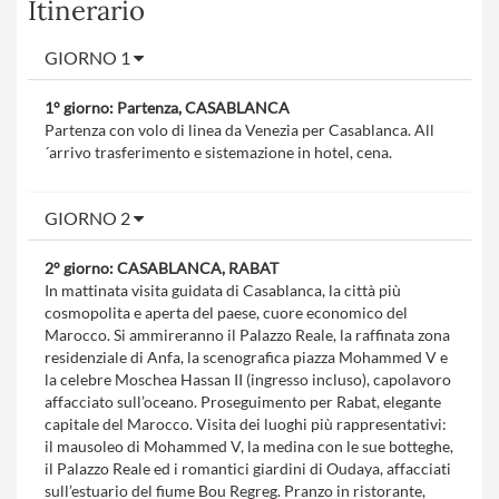
Itinerario
GIORNO 1
1° giorno: Partenza, CASABLANCA
Partenza con volo di linea da Venezia per Casablanca. All
´arrivo trasferimento e sistemazione in hotel, cena.
GIORNO 2
2° giorno: CASABLANCA, RABAT
In mattinata visita guidata di Casablanca, la città più
cosmopolita e aperta del paese, cuore economico del
Marocco. Si ammireranno il Palazzo Reale, la raffinata zona
residenziale di Anfa, la scenografica piazza Mohammed V e
la celebre Moschea Hassan II (ingresso incluso), capolavoro
affacciato sull’oceano. Proseguimento per Rabat, elegante
capitale del Marocco. Visita dei luoghi più rappresentativi:
il mausoleo di Mohammed V, la medina con le sue botteghe,
il Palazzo Reale ed i romantici giardini di Oudaya, affacciati
sull’estuario del fiume Bou Regreg. Pranzo in ristorante,