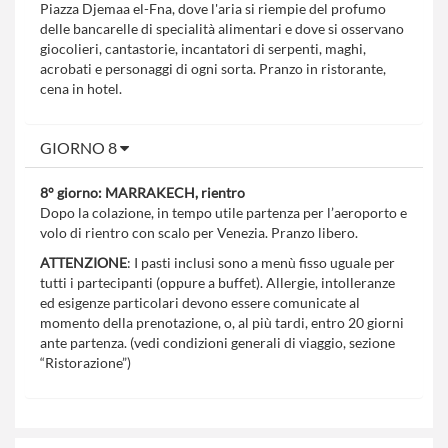
Piazza Djemaa el-Fna, dove l'aria si riempie del profumo
delle bancarelle di specialità alimentari e dove si osservano
giocolieri, cantastorie, incantatori di serpenti, maghi,
acrobati e personaggi di ogni sorta. Pranzo in ristorante,
cena in hotel.
GIORNO 8
8° giorno: MARRAKECH, rientro
Dopo la colazione, in tempo utile partenza per l’aeroporto e
volo di rientro con scalo per Venezia. Pranzo libero.
ATTENZIONE
: I pasti inclusi sono a menù fisso uguale per
tutti i partecipanti (oppure a buffet). Allergie, intolleranze
ed esigenze particolari devono essere comunicate al
momento della prenotazione, o, al più tardi, entro 20 giorni
ante partenza. (vedi condizioni generali di viaggio, sezione
“Ristorazione”)