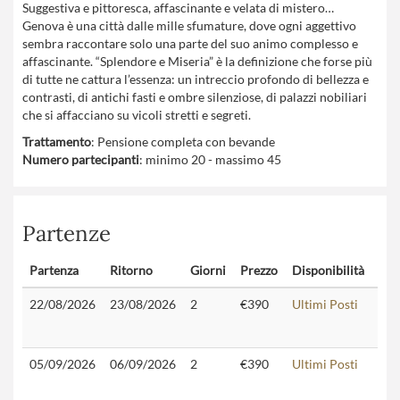
Suggestiva e pittoresca, affascinante e velata di mistero…
Genova è una città dalle mille sfumature, dove ogni aggettivo
sembra raccontare solo una parte del suo animo complesso e
affascinante. “Splendore e Miseria” è la definizione che forse più
di tutte ne cattura l’essenza: un intreccio profondo di bellezza e
contrasti, di antichi fasti e ombre silenziose, di palazzi nobiliari
che si affacciano su vicoli stretti e segreti.
Trattamento
: Pensione completa con bevande
Numero partecipanti
: minimo 20 - massimo 45
Partenze
Partenza
Ritorno
Giorni
Prezzo
Disponibilità
Con
22/08/2026
23/08/2026
2
€390
Ultimi Posti
05/09/2026
06/09/2026
2
€390
Ultimi Posti