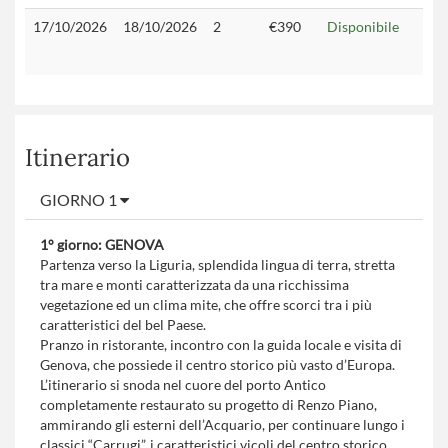
17/10/2026
18/10/2026
2
€390
Disponibile
Itinerario
GIORNO 1
1° giorno: GENOVA
Partenza verso la Liguria, splendida lingua di terra, stretta
tra mare e monti caratterizzata da una ricchissima
vegetazione ed un clima mite, che offre scorci tra i più
caratteristici del bel Paese.
Pranzo in ristorante, incontro con la guida locale e visita di
Genova, che possiede il centro storico più vasto d’Europa.
L’itinerario si snoda nel cuore del porto Antico
completamente restaurato su progetto di Renzo Piano,
ammirando gli esterni dell’Acquario, per continuare lungo i
classici “Carrugi”, i caratteristici vicoli del centro storico,