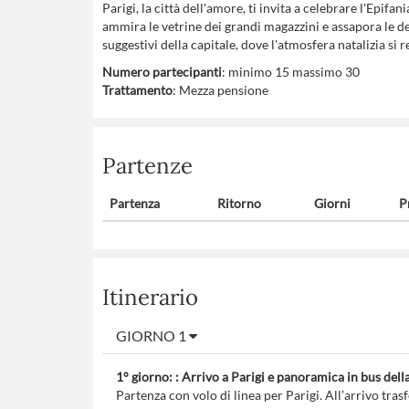
Parigi, la città dell'amore, ti invita a celebrare l'Epifa
ammira le vetrine dei grandi magazzini e assapora le del
suggestivi della capitale, dove l'atmosfera natalizia si 
Numero partecipanti
: minimo 15 massimo 30
Trattamento
: Mezza pensione
Partenze
Partenza
Ritorno
Giorni
P
Itinerario
GIORNO 1
1° giorno: : Arrivo a Parigi e panoramica in bus della
Partenza con volo di linea per Parigi. All’arrivo tras