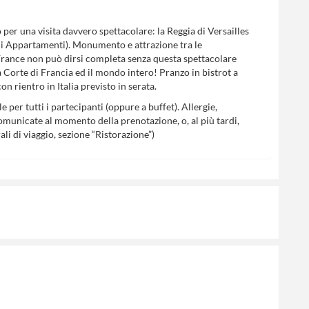
per una visita davvero spettacolare: la Reggia di Versailles
ndi Appartamenti). Monumento e attrazione tra le
de France non può dirsi completa senza questa spettacolare
a Corte di Francia ed il mondo intero! Pranzo in bistrot a
n rientro in Italia previsto in serata.
le per tutti i partecipanti (oppure a buffet). Allergie,
omunicate al momento della prenotazione, o, al più tardi,
li di viaggio, sezione “Ristorazione”)