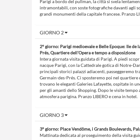
Parigi a bordo del pullman, la città si svela lentament
intramontabili, con soste fotografiche davanti agli sc
grandi monumenti della capitale francese. Pranzo LI
GIORNO 2
2° giorno: Parigi medioevale e Belle Epoque: Ile de 
Prés, Quartiere dell'Opera e tempo a disposizione
Intera giornata visita guidata di Parigi. A piedi scopr
nacque Parigi, con la Cattedrale gotica di Notre-Dam
principali storici palazzi adiacenti, passeggeremo tra
Germain-des-Prés. Ci sposteremo poi nel quartiere de
trovano le eleganti Galeries Lafayette, ospitate in 
per gli amanti dello Shopping. Dopo le visite tempo 
atmosfera parigina. Pranzo LIBERO e cena in hotel.
GIORNO 3
3° giorno: Place Vendôme, i Grands Boulevards, Pala
Mattinata dedicata al proseguimento della visita gu