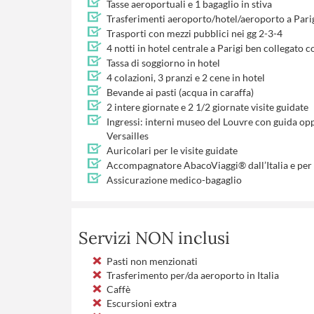
Tasse aeroportuali e 1 bagaglio in stiva
Trasferimenti aeroporto/hotel/aeroporto a Pari
Trasporti con mezzi pubblici nei gg 2-3-4
4 notti in hotel centrale a Parigi ben collegato c
Tassa di soggiorno in hotel
4 colazioni, 3 pranzi e 2 cene in hotel
Bevande ai pasti (acqua in caraffa)
2 intere giornate e 2 1/2 giornate visite guidate
Ingressi: interni museo del Louvre con guida op
Versailles
Auricolari per le visite guidate
Accompagnatore AbacoViaggi® dall’Italia e per t
Assicurazione medico-bagaglio
Servizi NON inclusi
Pasti non menzionati
Trasferimento per/da aeroporto in Italia
Caffè
Escursioni extra