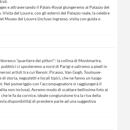
trot.
ages e attraversando il Palais-Royal giungeremo al Palazzo del
 Visita del Louvre, con gli esterni del Palazzo reale, la celebre
del Museo del Louvre (incluso ingresso, visita con guida o
A
ttoresco “quartiere dei pittori”: la collina di Montmartre,
pubblici ci sposteremo a nord di Parigi e saliremo a piedi in
rosi artisti tra cui Renoir, Picasso, Van Gogh, Toulouse-
i storia, negozietti e locali tipici, che ne fanno un luogo
rot. Nel pomeriggio con l’accompagnatore si raggiungerà il
(salita non inclusa). Avremo modo di scattare bellissime foto ai
he le fa da cornice, ideale congiunzione tra la riva della
revia disponibilità) di prendere parte ad una suggestiva