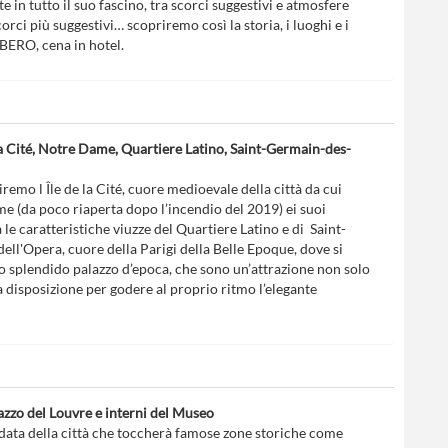
e in tutto il suo fascino, tra scorci suggestivi e atmosfere
orci più suggestivi… scopriremo così la storia, i luoghi e i
BERO, cena in hotel.
la Cité, Notre Dame, Quartiere Latino, Saint-Germain-des-
iremo l Île de la Cité, cuore medioevale della città da cui
e (da poco riaperta dopo l’incendio del 2019) ei suoi
 le caratteristiche viuzze del Quartiere Latino e di Saint-
ll'Opera, cuore della Parigi della Belle Epoque, dove si
uno splendido palazzo d’epoca, che sono un’attrazione non solo
a disposizione per godere al proprio ritmo l’elegante
zzo del Louvre e interni del Museo
idata della città che toccherà famose zone storiche come