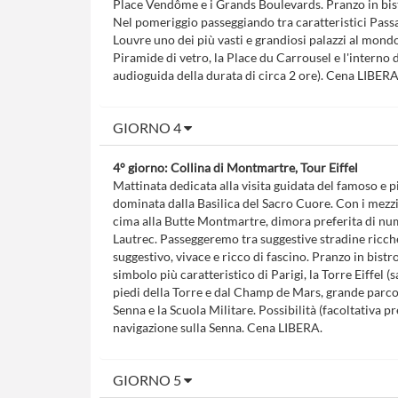
Place Vendôme e i Grands Boulevards. Pranzo in bis
Nel pomeriggio passeggiando tra caratteristici Pass
Louvre uno dei più vasti e grandiosi palazzi al mondo.
Piramide di vetro, la Place du Carrousel e l'interno 
audioguida della durata di circa 2 ore). Cena LIBER
GIORNO 4
4° giorno: Collina di Montmartre, Tour Eiffel
Mattinata dedicata alla visita guidata del famoso e pi
dominata dalla Basilica del Sacro Cuore. Con i mezzi 
cima alla Butte Montmartre, dimora preferita di nume
Lautrec. Passeggeremo tra suggestive stradine ricche d
suggestivo, vivace e ricco di fascino. Pranzo in bist
simbolo più caratteristico di Parigi, la Torre Eiffel 
piedi della Torre e dal Champ de Mars, grande parco c
Senna e la Scuola Militare. Possibilità (facoltativa p
navigazione sulla Senna. Cena LIBERA.
GIORNO 5