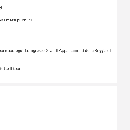
gi
on i mezzi pubblici
pure audioguida, ingresso Grandi Appartamenti della Reggia di
utto il tour