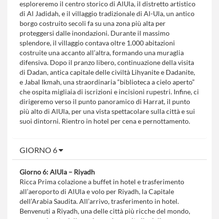
esploreremo il centro storico di AlUla, il distretto artistico
di Al Jadidah, e il villaggio tradizionale di Al-Ula, un antico
borgo costruito secoli fa su una zona più alta per
proteggersi dalle inondazioni. Durante il massimo
splendore, il villaggio contava oltre 1.000 abitazioni
costruite una accanto all’altra, formando una muraglia
difensiva. Dopo il pranzo libero, continuazione della visita
di Dadan, antica capitale delle civiltà Lihyanite e Dadanite,
e Jabal Ikmah, una straordinaria “biblioteca a cielo aperto”
che ospita migliaia di iscrizioni e incisioni rupestri. Infine, ci
dirigeremo verso il punto panoramico di Harrat, il punto
più alto di AlUla, per una vista spettacolare sulla città e sui
suoi dintorni. Rientro in hotel per cena e pernottamento.
GIORNO 6
Giorno 6: AlUla – Riyadh
Ricca Prima colazione a buffet in hotel e trasferimento
all’aeroporto di AlUla e volo per Riyadh, la Capitale
dell’Arabia Saudita. All’arrivo, trasferimento in hotel.
Benvenuti a Riyadh, una delle città più ricche del mondo,