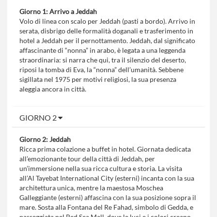
Giorno 1: Arrivo a Jeddah
Volo di linea con scalo per Jeddah (pasti a bordo). Arrivo in
serata, disbrigo delle formalità doganali e trasferimento in
hotel a Jeddah per il pernottamento. Jeddah, dal significato
affascinante di “nonna” in arabo, è legata a una leggenda
straordinaria: si narra che qui, tra il silenzio del deserto,
riposi la tomba di Eva, la “nonna” dell’umanità. Sebbene
sigillata nel 1975 per motivi religiosi, la sua presenza
aleggia ancora in città.
GIORNO 2
Giorno 2: Jeddah
Ricca prima colazione a buffet in hotel. Giornata dedicata
all’emozionante tour della città di Jeddah, per
un’immersione nella sua ricca cultura e storia. La visita
all’Al Tayebat International City (esterni) incanta con la sua
architettura unica, mentre la maestosa Moschea
Galleggiante (esterni) affascina con la sua posizione sopra il
mare. Sosta alla Fontana del Re Fahad, simbolo di Gedda, e
passeggiata nel Red Sea Mall, dove le luci e i colori creano