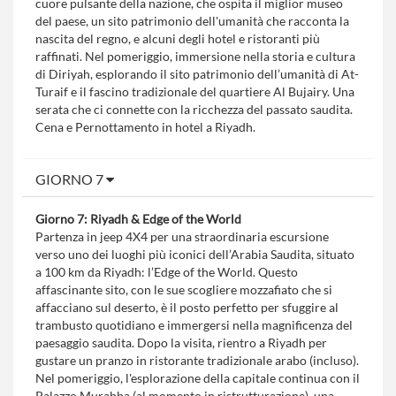
cuore pulsante della nazione, che ospita il miglior museo
del paese, un sito patrimonio dell'umanità che racconta la
nascita del regno, e alcuni degli hotel e ristoranti più
raffinati. Nel pomeriggio, immersione nella storia e cultura
di Diriyah, esplorando il sito patrimonio dell’umanità di At-
Turaif e il fascino tradizionale del quartiere Al Bujairy. Una
serata che ci connette con la ricchezza del passato saudita.
Cena e Pernottamento in hotel a Riyadh.
GIORNO 7
Giorno 7: Riyadh & Edge of the World
Partenza in jeep 4X4 per una straordinaria escursione
verso uno dei luoghi più iconici dell’Arabia Saudita, situato
a 100 km da Riyadh: l’Edge of the World. Questo
affascinante sito, con le sue scogliere mozzafiato che si
affacciano sul deserto, è il posto perfetto per sfuggire al
trambusto quotidiano e immergersi nella magnificenza del
paesaggio saudita. Dopo la visita, rientro a Riyadh per
gustare un pranzo in ristorante tradizionale arabo (incluso).
Nel pomeriggio, l'esplorazione della capitale continua con il
Palazzo Murabba (al momento in ristrutturazione), una