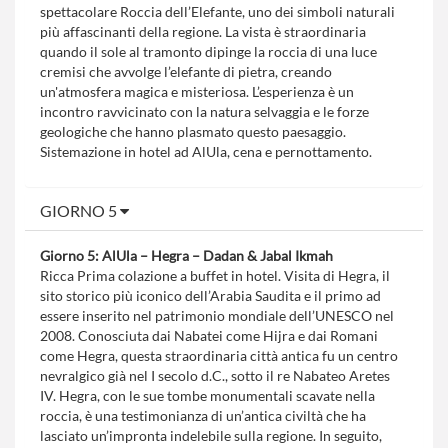
spettacolare Roccia dell’Elefante, uno dei simboli naturali
più affascinanti della regione. La vista è straordinaria
quando il sole al tramonto dipinge la roccia di una luce
cremisi che avvolge l’elefante di pietra, creando
un'atmosfera magica e misteriosa. L’esperienza è un
incontro ravvicinato con la natura selvaggia e le forze
geologiche che hanno plasmato questo paesaggio.
Sistemazione in hotel ad AlUla, cena e pernottamento.
GIORNO 5
Giorno 5: AlUla – Hegra – Dadan & Jabal Ikmah
Ricca Prima colazione a buffet in hotel. Visita di Hegra, il
sito storico più iconico dell’Arabia Saudita e il primo ad
essere inserito nel patrimonio mondiale dell’UNESCO nel
2008. Conosciuta dai Nabatei come Hijra e dai Romani
come Hegra, questa straordinaria città antica fu un centro
nevralgico già nel I secolo d.C., sotto il re Nabateo Aretes
IV. Hegra, con le sue tombe monumentali scavate nella
roccia, è una testimonianza di un’antica civiltà che ha
lasciato un’impronta indelebile sulla regione. In seguito,