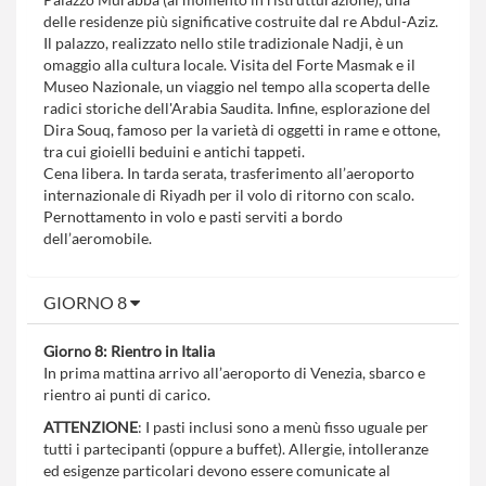
delle residenze più significative costruite dal re Abdul-Aziz.
Il palazzo, realizzato nello stile tradizionale Nadji, è un
omaggio alla cultura locale. Visita del Forte Masmak e il
Museo Nazionale, un viaggio nel tempo alla scoperta delle
radici storiche dell'Arabia Saudita. Infine, esplorazione del
Dira Souq, famoso per la varietà di oggetti in rame e ottone,
tra cui gioielli beduini e antichi tappeti.
Cena libera. In tarda serata, trasferimento all’aeroporto
internazionale di Riyadh per il volo di ritorno con scalo.
Pernottamento in volo e pasti serviti a bordo
dell’aeromobile.
GIORNO 8
Giorno 8: Rientro in Italia
In prima mattina arrivo all’aeroporto di Venezia, sbarco e
rientro ai punti di carico.
ATTENZIONE
: I pasti inclusi sono a menù fisso uguale per
tutti i partecipanti (oppure a buffet). Allergie, intolleranze
ed esigenze particolari devono essere comunicate al