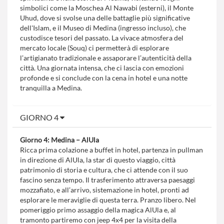
simbolici come la Moschea Al Nawabi (esterni), il Monte
Uhud, dove si svolse una delle battaglie più significative
dell'Islam, e il Museo di Medina (ingresso incluso), che
custodisce tesori del passato. La vivace atmosfera del
mercato locale (Souq) ci permetterà di esplorare
l’artigianato tradizionale e assaporare l’autenticità della
città. Una giornata intensa, che ci lascia con emozioni
profonde e si conclude con la cena in hotel e una notte
tranquilla a Medina.
GIORNO 4
Giorno 4: Medina – AlUla
Ricca prima colazione a buffet in hotel, partenza in pullman
in direzione di AlUla, la star di questo viaggio, città
patrimonio di storia e cultura, che ci attende con il suo
fascino senza tempo. Il trasferimento attraversa paesaggi
mozzafiato, e all’arrivo, sistemazione in hotel, pronti ad
esplorare le meraviglie di questa terra. Pranzo libero. Nel
pomeriggio primo assaggio della magica AlUla e, al
tramonto partiremo con jeep 4x4 per la visita della