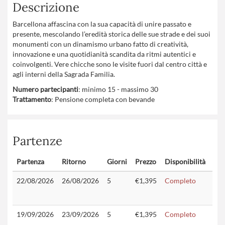
Descrizione
Barcellona affascina con la sua capacità di unire passato e
presente, mescolando l’eredità storica delle sue strade e dei suoi
monumenti con un dinamismo urbano fatto di creatività,
innovazione e una quotidianità scandita da ritmi autentici e
coinvolgenti. Vere chicche sono le visite fuori dal centro città e
agli interni della Sagrada Familia.
Numero partecipanti
: minimo 15 - massimo 30
Trattamento
: Pensione completa con bevande
Partenze
Partenza
Ritorno
Giorni
Prezzo
Disponibilità
Con
22/08/2026
26/08/2026
5
€1,395
Completo
19/09/2026
23/09/2026
5
€1,395
Completo