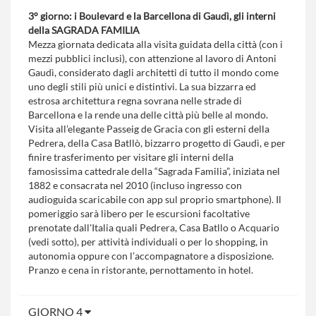
3° giorno: i Boulevard e la Barcellona di Gaudì, gli interni
della SAGRADA FAMILIA
Mezza giornata dedicata alla visita guidata della città (con i
mezzi pubblici inclusi), con attenzione al lavoro di Antoni
Gaudì, considerato dagli architetti di tutto il mondo come
uno degli stili più unici e distintivi. La sua bizzarra ed
estrosa architettura regna sovrana nelle strade di
Barcellona e la rende una delle città più belle al mondo.
Visita all’elegante Passeig de Gracia con gli esterni della
Pedrera, della Casa Batllò, bizzarro progetto di Gaudì, e per
finire trasferimento per visitare gli interni della
famosissima cattedrale della “Sagrada Familia”, iniziata nel
1882 e consacrata nel 2010 (incluso ingresso con
audioguida scaricabile con app sul proprio smartphone). Il
pomeriggio sarà libero per le escursioni facoltative
prenotate dall'Italia quali Pedrera, Casa Batllo o Acquario
(vedi sotto), per attività individuali o per lo shopping, in
autonomia oppure con l’accompagnatore a disposizione.
Pranzo e cena in ristorante, pernottamento in hotel.
GIORNO 4