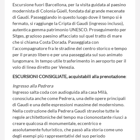
Escursione fuori Barcellona, per la visita guidata al paesino
modernista di Colonia Güell, fondata dal grande mecenate
di Gaudí. Passeggiando in questo luogo dove il tempo si è
fermato, si raggiunge la Cripta di Gaudì (ingresso incluso),
autentica gemma patrimonio UNESCO. Proseguimento per
Sitges, grazioso paesino affacciato sul quel tratto di mare
che si chiama Costa Dorada. Passeggiata con
l’accompagnatore fra le stradine del centro storico e tempo
per il pranzo libero e per una passeggiata sul suo animato
lungomare. In tempo utile trasferimento in aeroporto per il
volo di linea diretto per Venezia.
ESCURSIONI CONSIGLIATE, acquistabili alla prenotazione
:
Ingresso alla Pedrera
Ingresso salta coda con audioguida alla casa Milà,
conosciuta anche come Pedrera, una delle opere principali
di Gaudì e una delle espressioni massime del modernismo.
Nella costruzione della Pedrera Gaudì stravolse tutte le
regole architettoniche del tempo ma ciononostante riuscì a
creare qualcosa di monumentale, eccentrico e
assolutamente futuristico, che passò alla storia come uno
degli esempi più rappresentativi del suo periodo