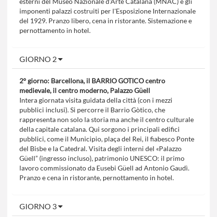
esterni del Museo Nazionale d’Arte Catalana (MNAC) e gli
imponenti palazzi costruiti per l'Esposizione Internazionale
del 1929. Pranzo libero, cena in ristorante. Sistemazione e
pernottamento in hotel.
GIORNO 2
2° giorno: Barcellona, il BARRIO GOTICO centro
medievale, il centro moderno, Palazzo Güell
Intera giornata visita guidata della città (con i mezzi
pubblici inclusi). Si percorre il Barrio Gòtico, che
rappresenta non solo la storia ma anche il centro culturale
della capitale catalana. Qui sorgono i principali edifici
pubblici, come il Municipio, plaça del Rei, il fiabesco Ponte
del Bisbe e la Catedral. Visita degli interni del «Palazzo
Güell” (ingresso incluso), patrimonio UNESCO: il primo
lavoro commissionato da Eusebi Güell ad Antonio Gaudì.
Pranzo e cena in ristorante, pernottamento in hotel.
GIORNO 3