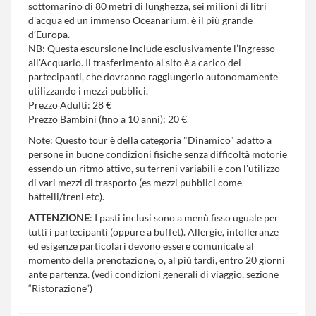
sottomarino di 80 metri di lunghezza, sei milioni di litri
d'acqua ed un immenso Oceanarium, è il più grande
d’Europa.
NB: Questa escursione include esclusivamente l’ingresso
all’Acquario. Il trasferimento al sito è a carico dei
partecipanti, che dovranno raggiungerlo autonomamente
utilizzando i mezzi pubblici.
Prezzo Adulti: 28 €
Prezzo Bambini (fino a 10 anni): 20 €
Note: Questo tour è della categoria "Dinamico" adatto a
persone in buone condizioni fisiche senza difficoltà motorie
essendo un ritmo attivo, su terreni variabili e con l'utilizzo
di vari mezzi di trasporto (es mezzi pubblici come
battelli/treni etc).
ATTENZIONE
: I pasti inclusi sono a menù fisso uguale per
tutti i partecipanti (oppure a buffet). Allergie, intolleranze
ed esigenze particolari devono essere comunicate al
momento della prenotazione, o, al più tardi, entro 20 giorni
ante partenza. (vedi condizioni generali di viaggio, sezione
“Ristorazione”)