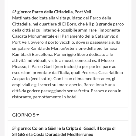
4° giorno: Parco della Cittadella, Port Vell
Mattinata dedicata alla visita guidata: del Parco della
Cittadella, nel quartiere di El Born, che è il più grande parco
della città al cui interno è possibile ammirare l'imponente
Cascata Monumentale e il Parlamento della Catalunya; di
Port Vell, ovvero il porto vecchio, dove si passeggerà sulla
singolare Rambla de Mar, un'estensione della più famosa
Rambla di Barcellona. Pomeriggio libero dedicato alle
attività individuali, visite a musei, come ad es. il Museo
Picasso, il Parco Guell (non inclusi) o per partecipare ad
escursioni prenotate dall’Italia, quali Pedrera, Casa Batllo o
Acquario (vedi sotto). Con il suo clima mediterraneo, gli
ampi viali e gli scorci sul mare aperto, Barcellona è una
città da godere passeggiando senza fretta. Pranzo e cena in
ristorante, pernottamento in hotel.
GIORNO 5
5° giorno: Colonia Güell e la Cripta di Gaudí, il borgo di
SITGES e la Costa Dorada del Mediterraneo