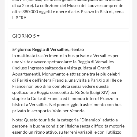
di ca 2 ore). La collezione del Museo del Louvre comprende
oltre 380.000 oggetti e opere d'arte. Pranzo in Bistrot, cena
LIBERA.
GIORNO 5
5° giorno: Reggia di Versailles, rientro
In mattinata trasferimento in bus privato a Versailles per
una visita davvero spettacolare: la Reggia di Versailles
(incluso ingresso saltacoda e visita guidata ai Grandi
Appartamenti). Monumento e attrazione tra le più celebri
di Parigi e dell'intera Francia, una visita a Parigi o all'Ile de
France non può dirsi completa senza vedere questa
spettacolare Reggia concepita da Re Sole (Luigi XIV) per
stupire la Corte di Francia ed il mondo intero! Pranzo in
bistrot a Versailles. Nel pomeriggio trasferimento con bus
privato in aeroporto. Volo per Venezia.
Note: Questo tour è della categoria "Dinamico" adatto a
persone in buone condizioni fisiche senza difficoltà motorie
essendo un ritmo attivo, su terreni variabili e con l'utilizzo