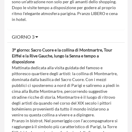
sono un'attrazione non solo per gli amanti dello shopping.
Dopo le visite tempo a disposizione per godere al proprio
ritmo l'elegante atmosfera parigina. Pranzo LIBERO e cena
in hotel.
GIORNO 3
3° giorno: Sacro Cuore e la collina di Montmartre, Tour
Eiffel e la Rive Gauche, lungo la Senna e tempo a
disposizione
Mattinata dedicata alla visita guidata del famoso e
pittoresco quartiere degli artisti: la collina di Montmartre,
dominata dalla basilica del Sacro Cuore. Con i mezzi
pubblici ci sposteremo a nord di Parigi e saliremo a piedi in
cima alla Butte Montmartre, percorrendo suggestive
stradine ricche di storia. Montmartre è il luogo di ritrovo
degli artisti da quando nel corso del XIX secolo i pittori
bohémiens provenienti da tutto il mondo iniziarono a
venire su questa collina a vivere e a dipingere.
Pranzo in bistrot. Nel pomeriggio con l'accompagnatore si
raggiungerà il simbolo più caratteristico di Parigi, la Torre