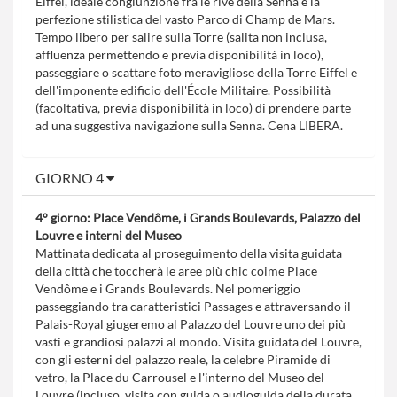
Eiffel, ideale congiunzione fra le rive della Senna e la
perfezione stilistica del vasto Parco di Champ de Mars.
Tempo libero per salire sulla Torre (salita non inclusa,
affluenza permettendo e previa disponibilità in loco),
passeggiare o scattare foto meravigliose della Torre Eiffel e
dell'imponente edificio dell'École Militaire. Possibilità
(facoltativa, previa disponibilità in loco) di prendere parte
ad una suggestiva navigazione sulla Senna. Cena LIBERA.
GIORNO 4
4° giorno: Place Vendôme, i Grands Boulevards, Palazzo del
Louvre e interni del Museo
Mattinata dedicata al proseguimento della visita guidata
della città che toccherà le aree più chic coime Place
Vendôme e i Grands Boulevards. Nel pomeriggio
passeggiando tra caratteristici Passages e attraversando il
Palais-Royal giugeremo al Palazzo del Louvre uno dei più
vasti e grandiosi palazzi al mondo. Visita guidata del Louvre,
con gli esterni del palazzo reale, la celebre Piramide di
vetro, la Place du Carrousel e l'interno del Museo del
Louvre (incluso, visita con guida o audioguida della durata