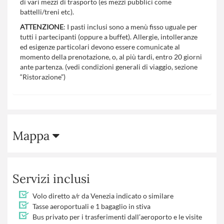
di vari mezzi di trasporto (es mezzi pubblici come
battelli/treni etc).
ATTENZIONE
: I pasti inclusi sono a menù fisso uguale per
tutti i partecipanti (oppure a buffet). Allergie, intolleranze
ed esigenze particolari devono essere comunicate al
momento della prenotazione, o, al più tardi, entro 20 giorni
ante partenza. (vedi condizioni generali di viaggio, sezione
“Ristorazione”)
Mappa
Servizi inclusi
Volo diretto a/r da Venezia indicato o similare
Tasse aeroportuali e 1 bagaglio in stiva
Bus privato per i trasferimenti dall’aeroporto e le visite