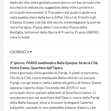
dedicato alla visita guidata panoramica con bus privato che
toccherà le vedute più suggestive della Ville Lumiere e i
principali monumenti: il Trocadero dal quale si gode una
vista spettacolare della torre Eiffel, l'Arco di Trionfo e gli
Champs Elysées che dal XIX secolo simboleggiano la joie de
vivre Parigina, Piazza della Concordia, Piazza della
Bastiglia, testimoni della Storia di Francia. Pranzo LIBERO,
cena in hotel.
GIORNO 2
2° giorno: PARIGI medievale e Belle Epoque: Ile de la Citè,
Notre Dame, Quartiere dell'Opera
Intera giornata visita guidata di Parigi. A piedi scopriremo
l'Ile de la Cité, cuore medievale della città da cui nacque
Parigi, con gli esterni della cattedrale gotica di Notre-Dame
(appena riaperta dopo l'incendio del 2019) e i suoi
principali storici palazzi adiacenti al Quartiere Latino. Ci
sposteremo poi nel quartiere dell'Opera, cuore della Parigi
della Belle Epoque, dove si trovano le eleganti Galeries
Lafayette, ospitate in uno splendido palazzo d'epoca, che