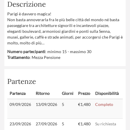
Descrizione
Parigi è davvero magica!
Non basta annoverarla fra le più belle città del mondo né basta
passeggiare tra architetture signorili e incantevoli piazze,
eleganti boulevard, armoniosi giardini e ponti sulla Senna,
musei, gallerie, caffè e strade animati, per accorgersi che Parigi è
molto, molto di più…
Numero partecipanti
: minimo 15 - massimo 30
Trattamento
: Mezza Pensione
Partenze
Partenza
Ritorno
Giorni
Prezzo
Disponibilità
Con
09/09/2026
13/09/2026
5
€1,480
Completo
23/09/2026
27/09/2026
5
€1,480
Su richiesta