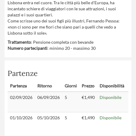
Lisbona entra nel cuore. Tra le città più belle d’Europa, ha
incantato schiere di viaggiatori con le sue attrazioni, i suoi
palazzi e i suoi quartieri.
Come scrisse uno dei suoi figli più illustri, Fernando Pessoa:
«non ci sono per me fiori che siano pari a quelli che vedo a
Lisbona sotto il sole».
Trattamento
: Pensione completa con bevande
Numero partecipanti
: minimo 20 - massimo 30
Partenze
Partenza
Ritorno
Giorni
Prezzo
Disponibilità
Con
02/09/2026
06/09/2026
5
€1,490
Disponibile
01/10/2026
05/10/2026
5
€1,490
Disponibile