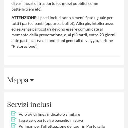
di vari mezzi di trasporto (es mezzi pubblici come
battelli/treni etc).
ATTENZIONE
: I pasti inclusi sono a menù fisso uguale per
tutti i partecipanti (oppure a buffet). Allergie, intolleranze
ed esigenze particolari devono essere comunicate al
momento della prenotazione, o, al più tardi, entro 20 giorni
ante partenza. (vedi condizioni generali di viaggio, sezione
“Ristorazione”)
Mappa
Servizi inclusi
Volo a/r di linea indicato o similare
Tasse aeroportuali e bagaglio in stiva
Pullman per l’effettuazione del tour in Portogallo