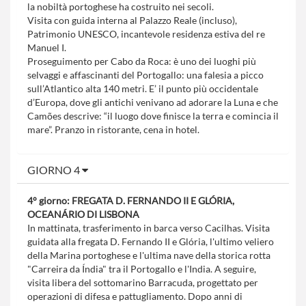
la nobiltà portoghese ha costruito nei secoli.
Visita con guida interna al Palazzo Reale (incluso),
Patrimonio UNESCO, incantevole residenza estiva del re
Manuel I.
Proseguimento per Cabo da Roca: è uno dei luoghi più
selvaggi e affascinanti del Portogallo: una falesia a picco
sull’Atlantico alta 140 metri. E’ il punto più occidentale
d’Europa, dove gli antichi venivano ad adorare la Luna e che
Camões descrive: “il luogo dove finisce la terra e comincia il
mare”. Pranzo in ristorante, cena in hotel.
GIORNO 4
4° giorno: FREGATA D. FERNANDO II E GLÓRIA,
OCEANÁRIO DI LISBONA
In mattinata, trasferimento in barca verso Cacilhas. Visita
guidata alla fregata D. Fernando II e Glória, l'ultimo veliero
della Marina portoghese e l'ultima nave della storica rotta
"Carreira da Índia" tra il Portogallo e l'India. A seguire,
visita libera del sottomarino Barracuda, progettato per
operazioni di difesa e pattugliamento. Dopo anni di