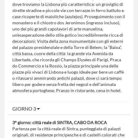
dove troviamo la Lisbona più caratteristica: un groviglio di
strette stradine e piccole vie con terrazze in ferro battuto e
case ricoperte di maioliche (azulejos). Proseguimento con il
monastero e il chiostro dos Jeronimos (ingresso incluso),
uno dei più grandi capolavori di arte manuelina,
un’esasperazione dello stile gotico incredibilmente ricca di
decorazioni; Visita della zona monumentale con gli esterni
del palazzo presidenziale e della Torre di Belem; la “Baixa”,
città bassa, cuore della città: la grande via Avenida da
Libertade, che ricorda gli Champs Elysées di Parigi, Praca
do Commercio e la Rossio, la piazza principale una delle
piazze più vivaci di Lisbona e luogo ideale per bere un caffè
o rilassarsi ammirando antichi palazzi, dove ci sarà tempo
libero per godere senza fretta dei negozi e dell’animata
atmosfera portoghese. Pranzo in ristorante, cena in hotel.
GIORNO 3
3° giorno: città reale di SINTRA, CABO DA ROCA
Partenza per la città reale di Sintra, punteggiata di palazzi
originali, di residenze principesche e di castelli colorati che