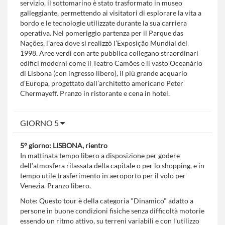
servizio, il sottomarino è stato trasformato in museo
galleggiante, permettendo ai visitatori di esplorare la vita a
bordo e le tecnologie utilizzate durante la sua carriera
operativa. Nel pomeriggio partenza per il Parque das
Nações, l’area dove si realizzò l’Exposição Mundial del
1998. Aree verdi con arte pubblica collegano straordinari
edifici moderni come il Teatro Camões e il vasto Oceanário
di Lisbona (con ingresso libero), il più grande acquario
d’Europa, progettato dall’architetto americano Peter
Chermayeff. Pranzo in ristorante e cena in hotel.
GIORNO 5
5° giorno: LISBONA, rientro
In mattinata tempo libero a disposizione per godere
dell’atmosfera rilassata della capitale o per lo shopping, e in
tempo utile trasferimento in aeroporto per il volo per
Venezia. Pranzo libero.
Note: Questo tour è della categoria "Dinamico" adatto a
persone in buone condizioni fisiche senza difficoltà motorie
essendo un ritmo attivo, su terreni variabili e con l'utilizzo