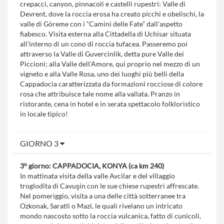
crepacci, canyon, pinnacoli e castelli rupestri: Valle di
Devrent, dove la roccia erosa ha creato picchi e obelischi, la
valle di Göreme con i “Camini delle Fate” dall'aspetto
fiabesco. Visita esterna alla Cittadella di Uchisar situata
all’interno di un cono di roccia tufacea. Passeremo poi
attraverso la Valle di Guvercinlik, detta pure Valle dei
Piccioni; alla Valle dell’Amore, qui proprio nel mezzo di un
vigneto e alla Valle Rosa, uno dei luoghi più belli della
Cappadocia caratterizzata da formazioni rocciose di colore
rosa che attribuisce tale nome alla vallata. Pranzo in
ristorante, cena in hotel e in serata spettacolo folkloristico
in locale tipico!
GIORNO 3
3° giorno: CAPPADOCIA, KONYA (ca km 240)
In mattinata visita della valle Avcilar e del villaggio
troglodita di Cavuşin con le sue chiese rupestri affrescate.
Nel pomeriggio, visita a una delle città sotterranee tra
Ozkonak, Saratli o Mazi, le quali rivelano un intricato
mondo nascosto sotto la roccia vulcanica, fatto di cunicoli,