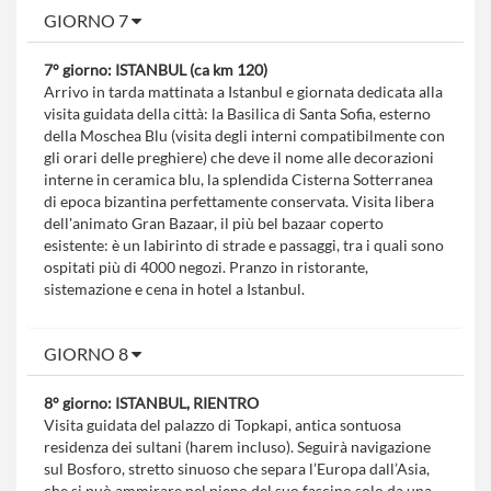
GIORNO 7
7° giorno: ISTANBUL (ca km 120)
Arrivo in tarda mattinata a Istanbul e giornata dedicata alla
visita guidata della città: la Basilica di Santa Sofia, esterno
della Moschea Blu (visita degli interni compatibilmente con
gli orari delle preghiere) che deve il nome alle decorazioni
interne in ceramica blu, la splendida Cisterna Sotterranea
di epoca bizantina perfettamente conservata. Visita libera
dell'animato Gran Bazaar, il più bel bazaar coperto
esistente: è un labirinto di strade e passaggi, tra i quali sono
ospitati più di 4000 negozi. Pranzo in ristorante,
sistemazione e cena in hotel a Istanbul.
GIORNO 8
8° giorno: ISTANBUL, RIENTRO
Visita guidata del palazzo di Topkapi, antica sontuosa
residenza dei sultani (harem incluso). Seguirà navigazione
sul Bosforo, stretto sinuoso che separa l’Europa dall’Asia,
che si può ammirare nel pieno del suo fascino solo da una