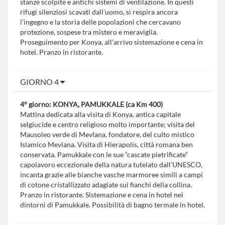
stanze scolpite e antichi sistemi di ventilazione. In questi
rifugi silenziosi scavati dall’uomo, si respira ancora
l’ingegno e la storia delle popolazioni che cercavano
protezione, sospese tra mistero e meraviglia.
Proseguimento per Konya, all'arrivo sistemazione e cena in
hotel. Pranzo in ristorante.
GIORNO 4
4° giorno: KONYA, PAMUKKALE (ca Km 400)
Mattina dedicata alla visita di Konya, antica capitale
selgiucide e centro religioso molto importante; visita del
Mausoleo verde di Mevlana, fondatore, del culto mistico
Islamico Mevlana. Visita di Hierapolis, città romana ben
conservata. Pamukkale con le sue “cascate pietrificate”
capolavoro eccezionale della natura tutelato dall’UNESCO,
incanta grazie alle bianche vasche marmoree simili a campi
di cotone cristallizzato adagiate sui fianchi della collina.
Pranzo in ristorante. Sistemazione e cena in hotel nei
dintorni di Pamukkale. Possibilità di bagno termale in hotel.