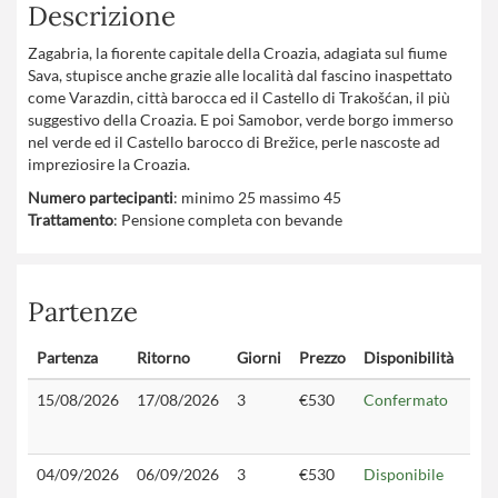
Descrizione
Zagabria, la fiorente capitale della Croazia, adagiata sul fiume
Sava, stupisce anche grazie alle località dal fascino inaspettato
come Varazdin, città barocca ed il Castello di Trakošćan, il più
suggestivo della Croazia. E poi Samobor, verde borgo immerso
nel verde ed il Castello barocco di Brežice, perle nascoste ad
impreziosire la Croazia.
Numero partecipanti
: minimo 25 massimo 45
Trattamento
: Pensione completa con bevande
Partenze
Partenza
Ritorno
Giorni
Prezzo
Disponibilità
Con
15/08/2026
17/08/2026
3
€530
Confermato
04/09/2026
06/09/2026
3
€530
Disponibile