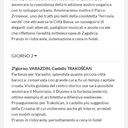
ammirare la coesistenza della tradizione austro-ungarica
con lo sviluppo urbano. Ammireremo inoltre il Parco
Zrinjevac, uno dei tratti più belli della cosiddetta “ferrovia
verde” che attraversa la Città Bassa, un susseguirsi di
eleganti viali alberati, padiglioni musicali e aiuole curate
che riflettono l’eredità mitteleuropea di Zagabria.
Pranzo in ristorante, sistemazione e cena in hotel.
GIORNO 2
2°giorno: VARAZDIN, Castello TRAKOŠĆAN
Partenza per Varazdin, splendida quanto piccola città
barocca: conservata con grande cura, fu un tempo capitale
croata. Visita guidata del centro storico ove sarà possibile
ammirare il Municipio, il Duomo e la fortezza (esterni),
ottimo esempio di architettura difensiva medievale.
Proseguimento per Trakošćan, il castello più suggestivo
della Croazia, di cui visiteremo anche gli interni, arredati
con mobili originali.
Pranzo in ristorante, pernottamento e cena in hotel