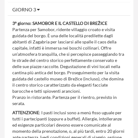
GIORNO 3
3° giorno: SAMOBOR E IL CASTELLO DI BREŽICE
Partenza per Samobor, ridente villaggio croato e visita
guidata del borgo. È una delle località predilette dagli
abitanti di Zagabria per lasciarsi alle spalle il caos della
capitale, infatti è immersa nei boschi collinari. Offre
un’atmosfera tranquilla, che si percepisce passeggiando tra
le strade del centro storico perfettamente conservato e
delle sue piazze raccolte. Degustazione di vini locali nella
cantina più antica del borgo. Proseguimento per la visita
guidata del castello museo di Brežice (incluso), che domina
il centro storico caratterizzato da eleganti facciate
barocche e tetti spioventi arancioni.
Pranzo in ristorante. Partenza per il rientro, previsto in
serata.
ATTENZIONE
: I pasti inclusi sono a menù fisso uguale per
tutti i partecipanti (oppure a buffet). Allergie, intolleranze
ed esigenze particolari devono essere comunicate al
momento della prenotazione, o, al più tardi, entro 20 giorni
ante partenza. (vedi condizioni generali di viaggio, sezione