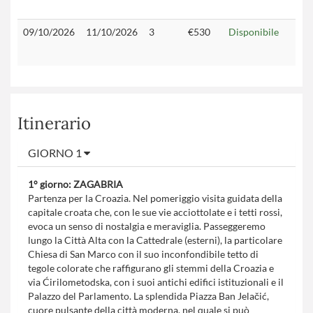
09/10/2026
11/10/2026
3
€530
Disponibile
Itinerario
GIORNO 1
1° giorno: ZAGABRIA
Partenza per la Croazia. Nel pomeriggio visita guidata della
capitale croata che, con le sue vie acciottolate e i tetti rossi,
evoca un senso di nostalgia e meraviglia. Passeggeremo
lungo la Città Alta con la Cattedrale (esterni), la particolare
Chiesa di San Marco con il suo inconfondibile tetto di
tegole colorate che raffigurano gli stemmi della Croazia e
via Ćirilometodska, con i suoi antichi edifici istituzionali e il
Palazzo del Parlamento. La splendida Piazza Ban Jelačić,
cuore pulsante della città moderna, nel quale si può