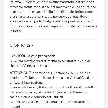
Palazzo Olandese, edificio in stile tradizionale Kerala con
affreschi raffiguranti scene del Ramayana e una collezione
di armi, mobili e oggetti della famiglia reale. Infine, tappa
alla Sinagoga ebraica, situata nel cuore del quartiere
ebraico, con lampadari belgi e preziose piastrelle cinesi
dipinte a mano, tutte con disegni unici. Sistemazione e cena
in hotel.
GIORNO 12
12° GIORNO: volo per Venezia
Di primo mattino trasferimento in aeroporto e volo di
rientro a Venezia con scalo.
ATTENZIONE
: a partire dal 01 ottobre 2025, l'India ha
lanciato ufficialmente il suo sistema di e-Arrival Card per i
visitatori internazionali.
Il nuovo sistema digitale sostituisce i tradizionali moduli
cartacei di sbarco, rendendo l'ingresso nel Paese più
rapido, sicuro e comodo per i turisti.
La e-Arrival Card è obbligatoria per tutti i cittadini non
Indiani.