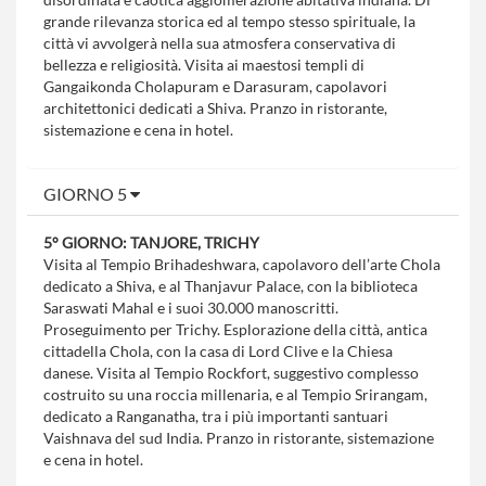
grande rilevanza storica ed al tempo stesso spirituale, la
città vi avvolgerà nella sua atmosfera conservativa di
bellezza e religiosità. Visita ai maestosi templi di
Gangaikonda Cholapuram e Darasuram, capolavori
architettonici dedicati a Shiva. Pranzo in ristorante,
sistemazione e cena in hotel.
GIORNO 5
5° GIORNO: TANJORE, TRICHY
Visita al Tempio Brihadeshwara, capolavoro dell’arte Chola
dedicato a Shiva, e al Thanjavur Palace, con la biblioteca
Saraswati Mahal e i suoi 30.000 manoscritti.
Proseguimento per Trichy. Esplorazione della città, antica
cittadella Chola, con la casa di Lord Clive e la Chiesa
danese. Visita al Tempio Rockfort, suggestivo complesso
costruito su una roccia millenaria, e al Tempio Srirangam,
dedicato a Ranganatha, tra i più importanti santuari
Vaishnava del sud India. Pranzo in ristorante, sistemazione
e cena in hotel.