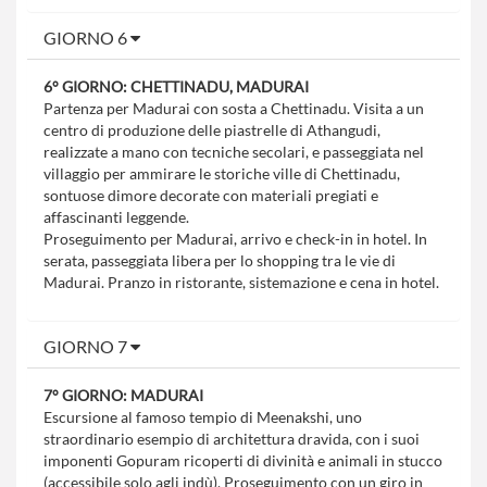
GIORNO 6
6° GIORNO: CHETTINADU, MADURAI
Partenza per Madurai con sosta a Chettinadu. Visita a un
centro di produzione delle piastrelle di Athangudi,
realizzate a mano con tecniche secolari, e passeggiata nel
villaggio per ammirare le storiche ville di Chettinadu,
sontuose dimore decorate con materiali pregiati e
affascinanti leggende.
Proseguimento per Madurai, arrivo e check-in in hotel. In
serata, passeggiata libera per lo shopping tra le vie di
Madurai. Pranzo in ristorante, sistemazione e cena in hotel.
GIORNO 7
7° GIORNO: MADURAI
Escursione al famoso tempio di Meenakshi, uno
straordinario esempio di architettura dravida, con i suoi
imponenti Gopuram ricoperti di divinità e animali in stucco
(accessibile solo agli indù). Proseguimento con un giro in