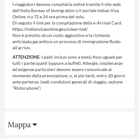
I viaggiatori devono compilarla online tramite il sito web
dell'India Bureau of Immigration o il portale Indian Visa
Online, tra 72 e 24 ore prima del volo.
Di seguito il link per la compilazione della e-Arrival Card:
https://indianvisaonline.gov.in/earrival/
Non è previsto alcun costo aggiuntivo e la richiesta
anticipata garantisce un processo di immigrazione fluido
all'arrivo.
ATTENZIONE
: I pasti inclusi sono a menù fisso uguale per
tutti i partecipanti (oppure a buffet). Allergie, intolleranze
ed esigenze particolari devono essere comunicate al
momento della prenotazione, o, al più tardi, entro 20 giorni
ante partenza. (vedi condizioni generali di viaggio, sezione
“Ristorazione”)
Mappa