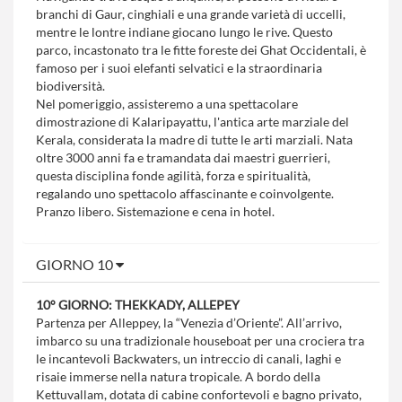
branchi di Gaur, cinghiali e una grande varietà di uccelli,
mentre le lontre indiane giocano lungo le rive. Questo
parco, incastonato tra le fitte foreste dei Ghat Occidentali, è
famoso per i suoi elefanti selvatici e la straordinaria
biodiversità.
Nel pomeriggio, assisteremo a una spettacolare
dimostrazione di Kalaripayattu, l'antica arte marziale del
Kerala, considerata la madre di tutte le arti marziali. Nata
oltre 3000 anni fa e tramandata dai maestri guerrieri,
questa disciplina fonde agilità, forza e spiritualità,
regalando uno spettacolo affascinante e coinvolgente.
Pranzo libero. Sistemazione e cena in hotel.
GIORNO 10
10° GIORNO: THEKKADY, ALLEPEY
Partenza per Alleppey, la “Venezia d’Oriente”. All’arrivo,
imbarco su una tradizionale houseboat per una crociera tra
le incantevoli Backwaters, un intreccio di canali, laghi e
risaie immerse nella natura tropicale. A bordo della
Kettuvallam, dotata di cabine confortevoli e bagno privato,