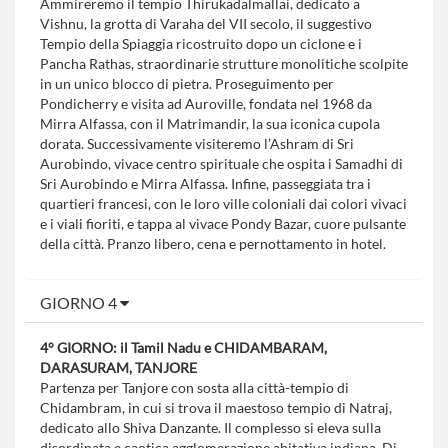
Ammireremo il tempio Thirukadalmallai, dedicato a
Vishnu, la grotta di Varaha del VII secolo, il suggestivo
Tempio della Spiaggia ricostruito dopo un ciclone e i
Pancha Rathas, straordinarie strutture monolitiche scolpite
in un unico blocco di pietra. Proseguimento per
Pondicherry e visita ad Auroville, fondata nel 1968 da
Mirra Alfassa, con il Matrimandir, la sua iconica cupola
dorata. Successivamente visiteremo l’Ashram di Sri
Aurobindo, vivace centro spirituale che ospita i Samadhi di
Sri Aurobindo e Mirra Alfassa. Infine, passeggiata tra i
quartieri francesi, con le loro ville coloniali dai colori vivaci
e i viali fioriti, e tappa al vivace Pondy Bazar, cuore pulsante
della città. Pranzo libero, cena e pernottamento in hotel.
GIORNO 4
4° GIORNO: il Tamil Nadu e CHIDAMBARAM,
DARASURAM, TANJORE
Partenza per Tanjore con sosta alla città-tempio di
Chidambram, in cui si trova il maestoso tempio di Natraj,
dedicato allo Shiva Danzante. Il complesso si eleva sulla
disordinata e caotica agglomerazione abitativa indiana. Di