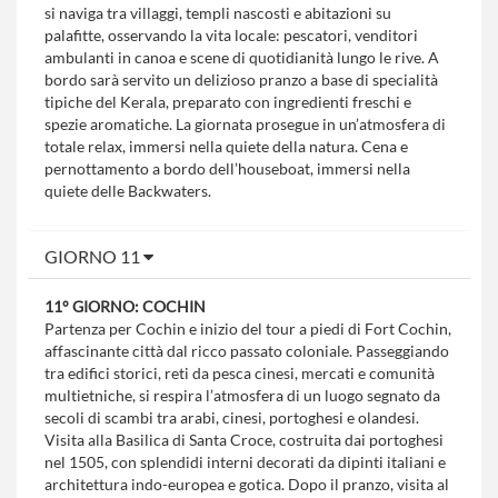
si naviga tra villaggi, templi nascosti e abitazioni su
palafitte, osservando la vita locale: pescatori, venditori
ambulanti in canoa e scene di quotidianità lungo le rive. A
bordo sarà servito un delizioso pranzo a base di specialità
tipiche del Kerala, preparato con ingredienti freschi e
spezie aromatiche. La giornata prosegue in un’atmosfera di
totale relax, immersi nella quiete della natura. Cena e
pernottamento a bordo dell’houseboat, immersi nella
quiete delle Backwaters.
GIORNO 11
11° GIORNO: COCHIN
Partenza per Cochin e inizio del tour a piedi di Fort Cochin,
affascinante città dal ricco passato coloniale. Passeggiando
tra edifici storici, reti da pesca cinesi, mercati e comunità
multietniche, si respira l’atmosfera di un luogo segnato da
secoli di scambi tra arabi, cinesi, portoghesi e olandesi.
Visita alla Basilica di Santa Croce, costruita dai portoghesi
nel 1505, con splendidi interni decorati da dipinti italiani e
architettura indo-europea e gotica. Dopo il pranzo, visita al