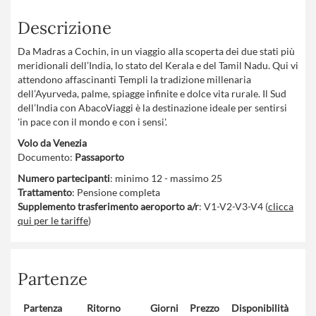
Descrizione
Da Madras a Cochin, in un viaggio alla scoperta dei due stati più
meridionali dell’India, lo stato del Kerala e del Tamil Nadu. Qui vi
attendono affascinanti Templi la tradizione millenaria
dell’Ayurveda, palme, spiagge infinite e dolce vita rurale. Il Sud
dell’India con AbacoViaggi è la destinazione ideale per sentirsi
'in pace con il mondo e con i sensi'.
Volo da Venezia
Documento:
Passaporto
Numero partecipanti
: minimo 12 - massimo 25
Trattamento
: Pensione completa
Supplemento trasferimento aeroporto a/r
: V1-V2-V3-V4 (
clicca
qui per le tariffe
)
Partenze
Partenza
Ritorno
Giorni
Prezzo
Disponibilità
Con