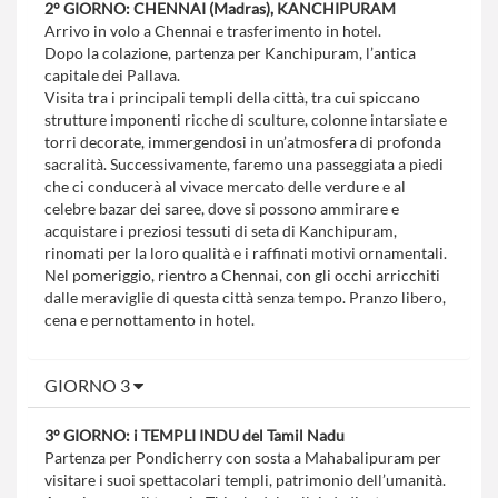
2° GIORNO: CHENNAI (Madras), KANCHIPURAM
Arrivo in volo a Chennai e trasferimento in hotel.
Dopo la colazione, partenza per Kanchipuram, l’antica
capitale dei Pallava.
Visita tra i principali templi della città, tra cui spiccano
strutture imponenti ricche di sculture, colonne intarsiate e
torri decorate, immergendosi in un’atmosfera di profonda
sacralità. Successivamente, faremo una passeggiata a piedi
che ci conducerà al vivace mercato delle verdure e al
celebre bazar dei saree, dove si possono ammirare e
acquistare i preziosi tessuti di seta di Kanchipuram,
rinomati per la loro qualità e i raffinati motivi ornamentali.
Nel pomeriggio, rientro a Chennai, con gli occhi arricchiti
dalle meraviglie di questa città senza tempo. Pranzo libero,
cena e pernottamento in hotel.
GIORNO 3
3° GIORNO: i TEMPLI INDU del Tamil Nadu
Partenza per Pondicherry con sosta a Mahabalipuram per
visitare i suoi spettacolari templi, patrimonio dell’umanità.