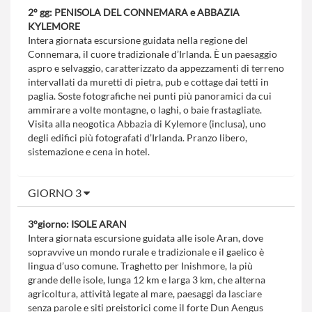
2° gg: PENISOLA DEL CONNEMARA e ABBAZIA
KYLEMORE
Intera giornata escursione guidata nella regione del
Connemara, il cuore tradizionale d’Irlanda. È un paesaggio
aspro e selvaggio, caratterizzato da appezzamenti di terreno
intervallati da muretti di pietra, pub e cottage dai tetti in
paglia. Soste fotografiche nei punti più panoramici da cui
ammirare a volte montagne, o laghi, o baie frastagliate.
Visita alla neogotica Abbazia di Kylemore (inclusa), uno
degli edifici più fotografati d’Irlanda. Pranzo libero,
sistemazione e cena in hotel.
GIORNO 3
3°giorno: ISOLE ARAN
Intera giornata escursione guidata alle isole Aran, dove
sopravvive un mondo rurale e tradizionale e il gaelico è
lingua d’uso comune. Traghetto per Inishmore, la più
grande delle isole, lunga 12 km e larga 3 km, che alterna
agricoltura, attività legate al mare, paesaggi da lasciare
senza parole e siti preistorici come il forte Dun Aengus