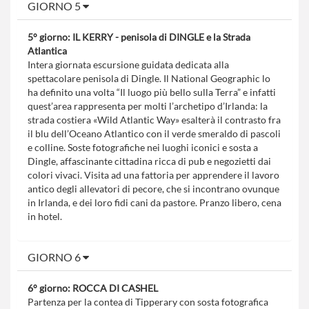
GIORNO 5
5° giorno: IL KERRY - penisola di DINGLE e la Strada
Atlantica
Intera giornata escursione guidata dedicata alla
spettacolare penisola di Dingle. Il National Geographic lo
ha definito una volta “Il luogo più bello sulla Terra” e infatti
quest’area rappresenta per molti l’archetipo d’Irlanda: la
strada costiera «Wild Atlantic Way» esalterà il contrasto fra
il blu dell’Oceano Atlantico con il verde smeraldo di pascoli
e colline. Soste fotografiche nei luoghi iconici e sosta a
Dingle, affascinante cittadina ricca di pub e negozietti dai
colori vivaci. Visita ad una fattoria per apprendere il lavoro
antico degli allevatori di pecore, che si incontrano ovunque
in Irlanda, e dei loro fidi cani da pastore. Pranzo libero, cena
in hotel.
GIORNO 6
6° giorno: ROCCA DI CASHEL
Partenza per la contea di Tipperary con sosta fotografica