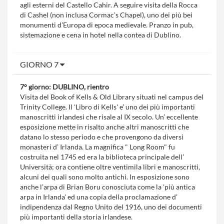
agli esterni del Castello Cahir. A seguire visita della Rocca
di Cashel (non inclusa Cormac’s Chapel), uno dei più bei
monumenti d’Europa di epoca medievale. Pranzo in pub,
sistemazione e cena in hotel nella contea di Dublino.
GIORNO 7
7° giorno: DUBLINO, rientro
Visita del Book of Kells & Old Library situati nel campus del
Trinity College. Il 'Libro di Kells' e’ uno dei più importanti
manoscritti irlandesi che risale al IX secolo. Un’ eccellente
esposizione mette in risalto anche altri manoscritti che
datano lo stesso periodo e che provengono da diversi
monasteri d’ Irlanda. La magnifica " Long Room" fu
costruita nel 1745 ed era la biblioteca principale dell’
Università; ora contiene oltre ventimila libri e manoscritti,
alcuni dei quali sono molto antichi. In esposizione sono
anche l’arpa di Brian Boru conosciuta come la 'più antica
arpa in Irlanda' ed una copia della proclamazione d’
indipendenza dal Regno Unito del 1916, uno dei documenti
più importanti della storia irlandese.