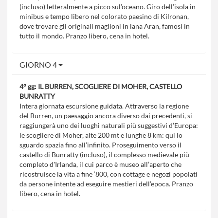
(incluso) letteralmente a picco sul’oceano. Giro dell’isola in
minibus e tempo libero nel colorato paesino di Kilronan,
dove trovare gli originali maglioni in lana Aran, famosi in
tutto il mondo. Pranzo libero, cena in hotel.
GIORNO 4
4° gg: IL BURREN, SCOGLIERE DI MOHER, CASTELLO
BUNRATTY
Intera giornata escursione guidata. Attraverso la regione
del Burren, un paesaggio ancora diverso dai precedenti, si
raggiungerà uno dei luoghi naturali più suggestivi d’Europa:
le scogliere di Moher, alte 200 mt e lunghe 8 km: qui lo
sguardo spazia fino all’infinito. Proseguimento verso il
castello di Bunratty (incluso), il complesso medievale più
completo d'Irlanda, il cui parco è museo all’aperto che
ricostruisce la vita a fine ‘800, con cottage e negozi popolati
da persone intente ad eseguire mestieri dell’epoca. Pranzo
libero, cena in hotel.