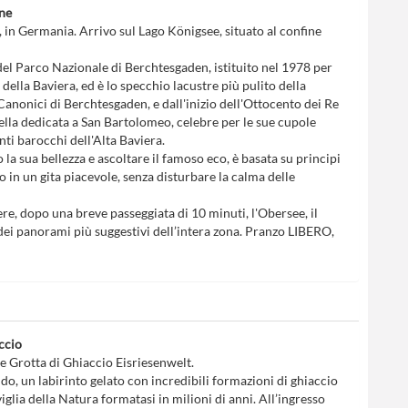
one
a, in Germania. Arrivo sul Lago Königsee, situato al confine
o del Parco Nazionale di Berchtesgaden, istituito nel 1978 per
della Baviera, ed è lo specchio lacustre più pulito della
 Canonici di Berchtesgaden, e dall'inizio dell'Ottocento dei Re
pella dedicata a San Bartolomeo, celebre per le sue cupole
ti barocchi dell'Alta Baviera.
 la sua bellezza e ascoltare il famoso eco, è basata su principi
o in un gita piacevole, senza disturbare la calma delle
ere, dopo una breve passeggiata di 10 minuti, l'Obersee, il
 dei panorami più suggestivi dell’intera zona. Pranzo LIBERO,
ccio
 Grotta di Ghiaccio Eisriesenwelt.
do, un labirinto gelato con incredibili formazioni di ghiaccio
glia della Natura formatasi in milioni di anni. All’ingresso