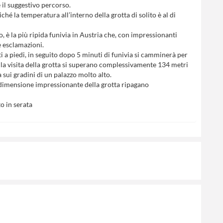
 il suggestivo percorso.
é la temperatura all’interno della grotta di solito è al di
o, è la più ripida funivia in Austria che, con impressionanti
he esclamazioni.
i a piedi, in seguito dopo 5 minuti di funivia si camminerà per
e la visita della grotta si superano complessivamente 134 metri
a sui gradini di un palazzo molto alto.
la dimensione impressionante della grotta ripagano
to in serata