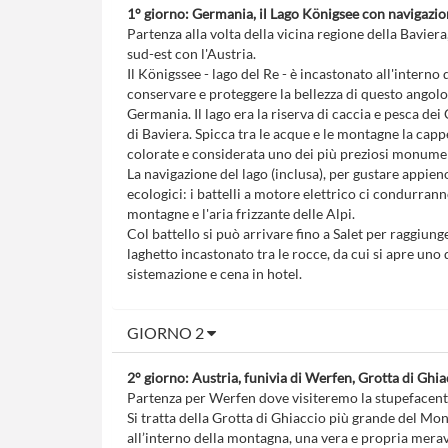
1° giorno: Germania, il Lago Königsee con navigazi
Partenza alla volta della vicina regione della Bavier
sud-est con l'Austria.
Il Königssee - lago del Re - è incastonato all'intern
conservare e proteggere la bellezza di questo angolo 
Germania. Il lago era la riserva di caccia e pesca dei
di Baviera. Spicca tra le acque e le montagne la cap
colorate e considerata uno dei più preziosi monumen
La navigazione del lago (inclusa), per gustare appieno
ecologici: i battelli a motore elettrico ci condurrann
montagne e l'aria frizzante delle Alpi.
Col battello si può arrivare fino a Salet per raggiung
laghetto incastonato tra le rocce, da cui si apre uno
sistemazione e cena in hotel.
GIORNO 2
2° giorno: Austria, funivia di Werfen, Grotta di Ghia
Partenza per Werfen dove visiteremo la stupefacente
Si tratta della Grotta di Ghiaccio più grande del Mon
all’interno della montagna, una vera e propria meravi