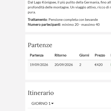
Dal Lago Königsee, il più pulito della Germania, fino 
profondità delle montagne. Un viaggio attivo, ricco di n
pura.
Trattamento
: Pensione completa con bevande
Numero partecipanti
: minimo 20 - massimo 40
Partenze
Partenza
Ritorno
Giorni
Prezzo
19/09/2026
20/09/2026
2
€420
Itinerario
GIORNO 1