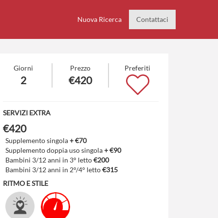
Nuova Ricerca
Contattaci
Giorni
Prezzo
Preferiti
2
€420
SERVIZI EXTRA
€420
Supplemento singola
+ €70
Supplemento doppia uso singola
+ €90
Bambini 3/12 anni in 3° letto
€200
Bambini 3/12 anni in 2°/4° letto
€315
RITMO E STILE