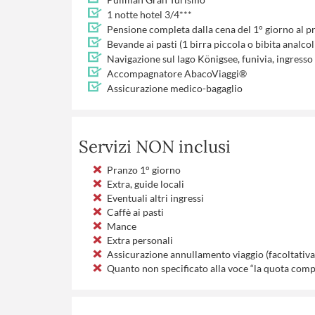
1 notte hotel 3/4***
Pensione completa dalla cena del 1° giorno al p
Bevande ai pasti (1 birra piccola o bibita analcol
Navigazione sul lago Königsee, funivia, ingresso
Accompagnatore AbacoViaggi®
Assicurazione medico-bagaglio
Servizi NON inclusi
Pranzo 1° giorno
Extra, guide locali
Eventuali altri ingressi
Caffè ai pasti
Mance
Extra personali
Assicurazione annullamento viaggio (facoltativa)
Quanto non specificato alla voce “la quota com