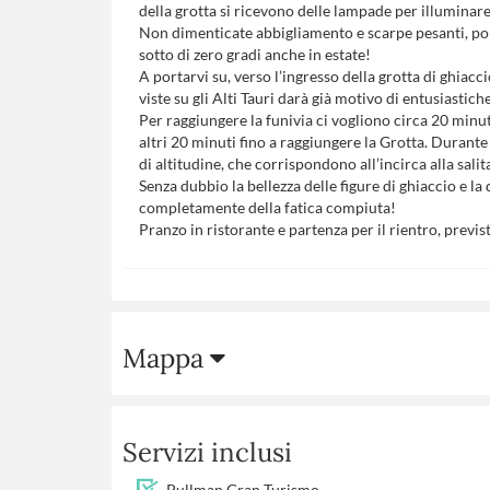
della grotta si ricevono delle lampade per illuminare
Non dimenticate abbigliamento e scarpe pesanti, poich
sotto di zero gradi anche in estate!
A portarvi su, verso l’ingresso della grotta di ghiacci
viste su gli Alti Tauri darà già motivo di entusiastic
Per raggiungere la funivia ci vogliono circa 20 minut
altri 20 minuti fino a raggiungere la Grotta. Durant
di altitudine, che corrispondono all’incirca alla salit
Senza dubbio la bellezza delle figure di ghiaccio e 
completamente della fatica compiuta!
Pranzo in ristorante e partenza per il rientro, previs
Mappa
Servizi inclusi
Pullman Gran Turismo