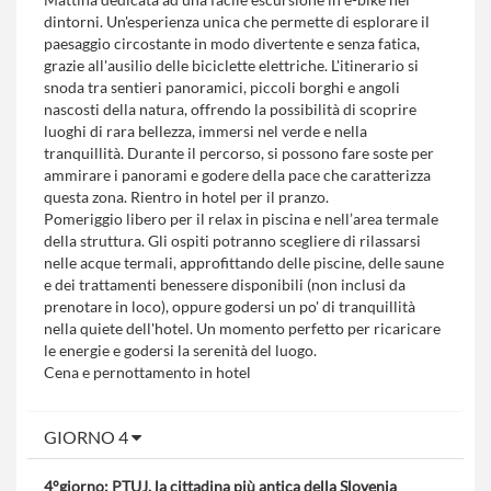
dintorni. Un'esperienza unica che permette di esplorare il
paesaggio circostante in modo divertente e senza fatica,
grazie all'ausilio delle biciclette elettriche. L'itinerario si
snoda tra sentieri panoramici, piccoli borghi e angoli
nascosti della natura, offrendo la possibilità di scoprire
luoghi di rara bellezza, immersi nel verde e nella
tranquillità. Durante il percorso, si possono fare soste per
ammirare i panorami e godere della pace che caratterizza
questa zona. Rientro in hotel per il pranzo.
Pomeriggio libero per il relax in piscina e nell’area termale
della struttura. Gli ospiti potranno scegliere di rilassarsi
nelle acque termali, approfittando delle piscine, delle saune
e dei trattamenti benessere disponibili (non inclusi da
prenotare in loco), oppure godersi un po' di tranquillità
nella quiete dell'hotel. Un momento perfetto per ricaricare
le energie e godersi la serenità del luogo.
Cena e pernottamento in hotel
GIORNO 4
4°giorno: PTUJ, la cittadina più antica della Slovenia