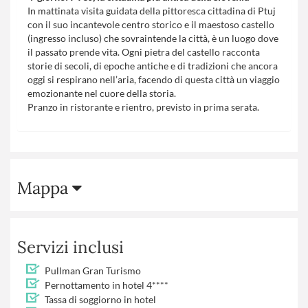
In mattinata visita guidata della pittoresca cittadina di Ptuj
con il suo incantevole centro storico e il maestoso castello
(ingresso incluso) che sovraintende la città, è un luogo dove
il passato prende vita. Ogni pietra del castello racconta
storie di secoli, di epoche antiche e di tradizioni che ancora
oggi si respirano nell’aria, facendo di questa città un viaggio
emozionante nel cuore della storia.
Pranzo in ristorante e rientro, previsto in prima serata.
Mappa
Servizi inclusi
Pullman Gran Turismo
Pernottamento in hotel 4****
Tassa di soggiorno in hotel