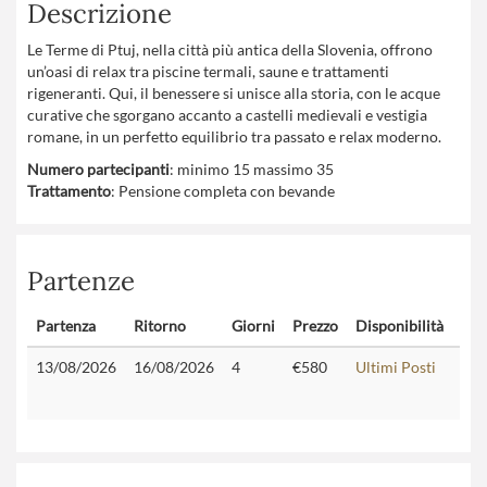
Descrizione
Le Terme di Ptuj, nella città più antica della Slovenia, offrono
un’oasi di relax tra piscine termali, saune e trattamenti
rigeneranti. Qui, il benessere si unisce alla storia, con le acque
curative che sgorgano accanto a castelli medievali e vestigia
romane, in un perfetto equilibrio tra passato e relax moderno.
Numero partecipanti
: minimo 15 massimo 35
Trattamento
: Pensione completa con bevande
Partenze
Partenza
Ritorno
Giorni
Prezzo
Disponibilità
Con
13/08/2026
16/08/2026
4
€580
Ultimi Posti