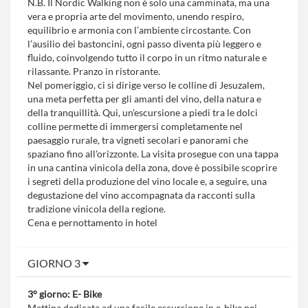
N.B. Il Nordic Walking non è solo una camminata, ma una
vera e propria arte del movimento, unendo respiro,
equilibrio e armonia con l’ambiente circostante. Con
l’ausilio dei bastoncini, ogni passo diventa più leggero e
fluido, coinvolgendo tutto il corpo in un ritmo naturale e
rilassante. Pranzo in ristorante.
Nel pomeriggio, ci si dirige verso le colline di Jesuzalem,
una meta perfetta per gli amanti del vino, della natura e
della tranquillità. Qui, un'escursione a piedi tra le dolci
colline permette di immergersi completamente nel
paesaggio rurale, tra vigneti secolari e panorami che
spaziano fino all'orizzonte. La visita prosegue con una tappa
in una cantina vinicola della zona, dove è possibile scoprire
i segreti della produzione del vino locale e, a seguire, una
degustazione del vino accompagnata da racconti sulla
tradizione vinicola della regione.
Cena e pernottamento in hotel
GIORNO 3
3° giorno: E- Bike
Mattina dedicata ad una facile escursione in e-bike nei