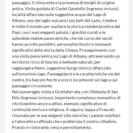
paesaggio, il clima mite e la presenza di borghi di origine
antica. Visita guidata di Castel Gandolfo (ingresso incluso),
località affacciata sulle suggestive acque del Lago di
Albano, uno dei laghi vulcanici più belli del Lazio. Celebre
in tutto il mondo per ospitare la storica residenza estiva dei
Papi, con i suoi eleganti palazzi, i giardini curati e le
splendide vedute panoramiche, che nel corso dei secoli
hanno accolto pontefici, personalità illustri e momenti
significativi della storia della Chiesa. Proseguimento con
una visita panoramica sul Lago di Albano, attraversando un
territorio ricco di fascino e bellezze naturali, per
raggiungere Nemi, suggestivo borgo storico affacciato
sull’omonimo lago. Passeggiata tra le caratteristiche vie del
centro, tra balconi fioriti e scorci incantevoli sul lago e sul
paesaggio circostante.
Nel pomeriggio visita a Grottaferrata, con l’Abbazia di San
Nilo (ingresso incluso), importante complesso monastico di
rito bizantino ancora attivo, esempio significativo di
continuità storica e religiosa. A seguire, tappa a Frascati,
rinomata per le sue eleganti ville storiche, i palazzi nobiliari
e l’atmosfera raffinata che caratterizza il centro cittadino.
Pranzo in ristorante, cena e pernottamento.