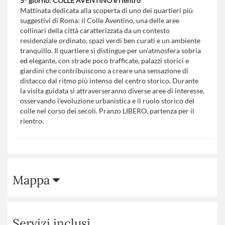
5° giorno: COLLE AVENTINO e rientro
Mattinata dedicata alla scoperta di uno dei quartieri più
suggestivi di Roma: il Colle Aventino, una delle aree
collinari della città caratterizzata da un contesto
residenziale ordinato, spazi verdi ben curati e un ambiente
tranquillo. Il quartiere si distingue per un’atmosfera sobria
ed elegante, con strade poco trafficate, palazzi storici e
giardini che contribuiscono a creare una sensazione di
distacco dal ritmo più intenso del centro storico. Durante
la visita guidata si attraverseranno diverse aree di interesse,
osservando l’evoluzione urbanistica e il ruolo storico del
colle nel corso dei secoli. Pranzo LIBERO, partenza per il
rientro.
Mappa
Servizi inclusi