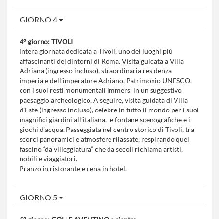
GIORNO 4
4° giorno: TIVOLI
Intera giornata dedicata a Tivoli, uno dei luoghi più
affascinanti dei dintorni di Roma. Visita guidata a Villa
Adriana (ingresso incluso), straordinaria residenza
imperiale dell’imperatore Adriano, Patrimonio UNESCO,
con i suoi resti monumentali immersi in un suggestivo
paesaggio archeologico. A seguire, visita guidata di Villa
d’Este (ingresso incluso), celebre in tutto il mondo per i suoi
magnifici giardini all’italiana, le fontane scenografiche e i
giochi d’acqua. Passeggiata nel centro storico di Tivoli, tra
scorci panoramici e atmosfere rilassate, respirando quel
fascino “da villeggiatura” che da secoli richiama artisti,
nobili e viaggiatori.
Pranzo in ristorante e cena in hotel.
GIORNO 5