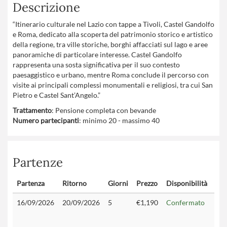
Descrizione
“Itinerario culturale nel Lazio con tappe a Tivoli, Castel Gandolfo
e Roma, dedicato alla scoperta del patrimonio storico e artistico
della regione, tra ville storiche, borghi affacciati sul lago e aree
panoramiche di particolare interesse. Castel Gandolfo
rappresenta una sosta significativa per il suo contesto
paesaggistico e urbano, mentre Roma conclude il percorso con
visite ai principali complessi monumentali e religiosi, tra cui San
Pietro e Castel Sant’Angelo.”
Trattamento
: Pensione completa con bevande
Numero partecipanti
: minimo 20 - massimo 40
Partenze
Partenza
Ritorno
Giorni
Prezzo
Disponibilità
Con
16/09/2026
20/09/2026
5
€1,190
Confermato