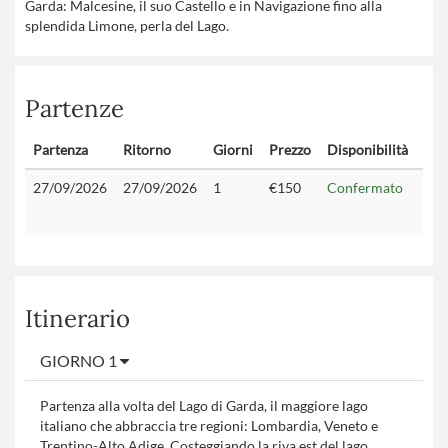
Garda: Malcesine, il suo Castello e in Navigazione fino alla
splendida Limone, perla del Lago.
Partenze
Partenza
Ritorno
Giorni
Prezzo
Disponibilità
Con
27/09/2026
27/09/2026
1
€150
Confermato
Itinerario
GIORNO 1
Partenza alla volta del Lago di Garda, il maggiore lago
italiano che abbraccia tre regioni: Lombardia, Veneto e
Trentino-Alto Adige. Costeggiando la riva est del lago