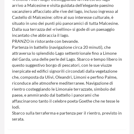
arrivo a Malcesine e visita guidata dell’elegante paesino
vacanziero affacciato alle rive del lago, incluso ingresso al
Castello di Malcesine: oltre al suo interesse culturale, è
situato in uno dei punti più panoramici di tutta Malcesine.
Dalla sua terrazza del «rivellino» si gode di un paesaggio
incantato che abbraccia il lago.
PRANZO in ristorante con bevande.
Partenza in battello (navigazione circa 20 minuti), che
attraversa lo splendido Lago settentrionale fino a Limone
del Garda, una delle perle del Lago. Sbarco e tempo libero in
questo suggestivo borgo di pescatori, con le sue viuzze
inerpicate ed edifici signorili circondati dalla vegetazione
che, composta da Ulivi, Oleandri, Limoni e perfino Palme,
riconduce alle atmosfere mediterranee. Navigazione di
rientro costeggiando le Limonaie terrazzate, simbolo del
paese, e ammirando dal battello i panorami che
affascinarono tanto il celebre poeta Goethe che ne tesse le
lodi.
Sbarco sulla terraferma e partenza per il rientro, previsto in
serata.