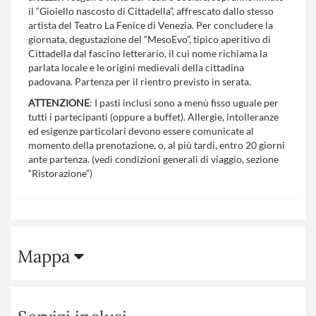
il “Gioiello nascosto di Cittadella”, affrescato dallo stesso
artista del Teatro La Fenice di Venezia. Per concludere la
giornata, degustazione del “MesoEvo”, tipico aperitivo di
Cittadella dal fascino letterario, il cui nome richiama la
parlata locale e le origini medievali della cittadina
padovana. Partenza per il rientro previsto in serata.
ATTENZIONE
: I pasti inclusi sono a menù fisso uguale per
tutti i partecipanti (oppure a buffet). Allergie, intolleranze
ed esigenze particolari devono essere comunicate al
momento della prenotazione, o, al più tardi, entro 20 giorni
ante partenza. (vedi condizioni generali di viaggio, sezione
“Ristorazione”)
Mappa