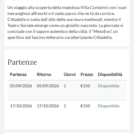
Un viaggio alla scoperta della maestosa Villa Contarini con i suoi
meravigliosi affreschi e il vasto parco che ne fa da cornice.
Cittadella si svela dall’alto delle sue mura medievali, mentre il
Teatro Sociale emerge come un gioiello nascosto. La giornata si
conclude con il sapore autentico della città: il “MesoEvo”, un
aperitivo dal fascino letterario caratterizzante Cittadella.
Partenze
Partenza
Ritorno
Giorni
Prezzo
Disponibilità
Con
05/09/2026
05/09/2026
1
€150
Disponibile
17/10/2026
17/10/2026
1
€150
Disponibile