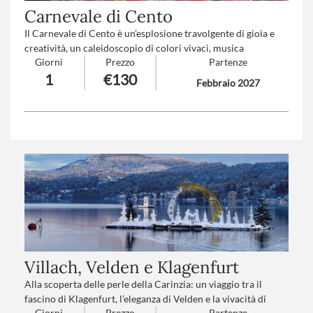
Carnevale di Cento
Il Carnevale di Cento è un’esplosione travolgente di gioia e
creatività, un caleidoscopio di colori vivaci, musica
Giorni
Prezzo
Partenze
coinvolgente e sorrisi contagiosi. Qui la tradizione prende
1
€130
vita in forme sorprendenti, tra carri maestosi e travestimenti
Febbraio 2027
fantasiosi, trasformando ogni cuore in un bambino che si
lascia avvolgere dalla magia e dall’incanto di un sogno
condiviso.
Numero partecipanti
: minimo 20 - massimo 40
Trattamento
*: Pranzo in ristorante
Villach, Velden e Klagenfurt
Alla scoperta delle perle della Carinzia: un viaggio tra il
fascino di Klagenfurt, l’eleganza di Velden e la vivacità di
Giorni
Prezzo
Partenze