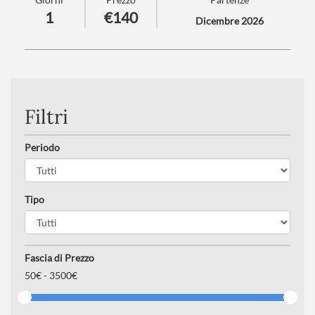
Villach!
1
€140
Dicembre 2026
Numero partecipanti
: minimo 20 - massimo 40
Trattamento
: Pranzo in ristorante
Filtri
Periodo
Tipo
Fascia di Prezzo
50
€ -
3500€