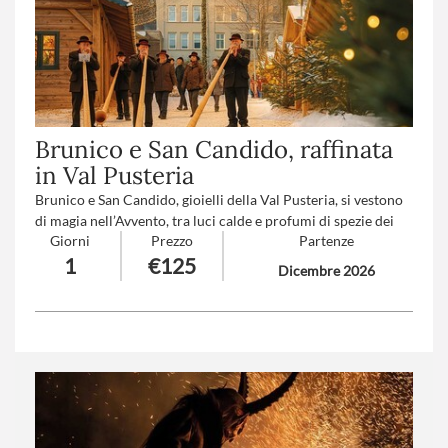
Brunico e San Candido, raffinata
in Val Pusteria
Brunico e San Candido, gioielli della Val Pusteria, si vestono
di magia nell’Avvento, tra luci calde e profumi di spezie dei
Giorni
Prezzo
Partenze
mercatini di Natale. Per chi ama gli ambienti da favola,
1
€125
l’atmosfera romantica e il buongusto dell’Alto Adige.
Dicembre 2026
Numero partecipanti
: minimo 20 - massimo 40
Trattamento
: Pranzo in ristorante