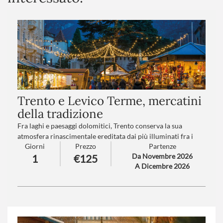
Trento e Levico Terme, mercatini
della tradizione
Fra laghi e paesaggi dolomitici, Trento conserva la sua
atmosfera rinascimentale ereditata dai più illuminati fra i
Giorni
Prezzo
Partenze
Principi Vescovi.
Da Novembre 2026
1
€125
Levico vi trasporterà in un mondo incantato grazie al suo
A Dicembre 2026
lago e ai suoi mercatini nel Parco delle Terme degli Asburgo…
Numero partecipanti
: minimo 20 - massimo 40
Trattamento
: Pranzo in ristorante