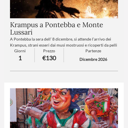
Krampus a Pontebba e Monte
Lussari
A Pontebba la sera dell’ 8 dicembre, si attende l’arrivo dei
Krampus, strani esseri dai musi mostruosi e ricoperti da pelli
Giorni
Prezzo
Partenze
e pellicce, in una rumorosa sfilata la cui tradizione si perde
1
€130
nella notte dei tempi.
Dicembre 2026
Numero partecipanti
: minimo 20 - massimo 40
Trattamento
:Pranzo in ristorante