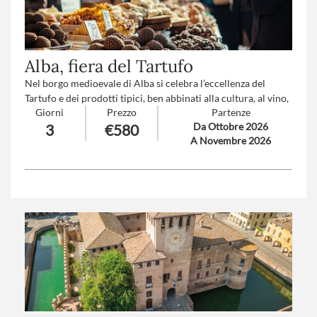
Alba, fiera del Tartufo
Nel borgo medioevale di Alba si celebra l’eccellenza del
Tartufo e dei prodotti tipici, ben abbinati alla cultura, al vino,
Giorni
Prezzo
Partenze
e a un’intera comunità in festa. Tour panoramico delle
Da Ottobre 2026
3
€580
Langhe, tra colline e vigneti a perdita d’occhio.
A Novembre 2026
Numero partecipanti
: minimo 20 - massimo 45
Trattamento
: Pensione completa con bevande