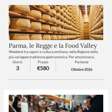
Parma, le Regge e la Food Valley
Weekend tra sapori e cultura emiliana, nella Regione dalla
più variegata tradizione gastronomica. Per emozionarsi,
Giorni
Prezzo
Partenze
scoprire e stupirsi del patrimonio alimentare e paesaggistico
3
€580
che ci rende celebri nel Mondo.
Ottobre 2026
Numero partecipanti
: minimo 20 - massimo 45
Trattamento
: Pensione completa con bevande