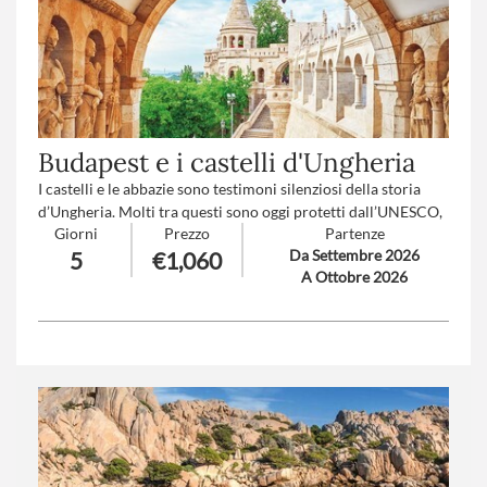
Budapest e i castelli d'Ungheria
I castelli e le abbazie sono testimoni silenziosi della storia
d’Ungheria. Molti tra questi sono oggi protetti dall’UNESCO,
Giorni
Prezzo
Partenze
assieme ai loro parchi e giardini.
Da Settembre 2026
5
€1,060
I castelli ungheresi sono caratterizzati dall'inconfondibile
A Ottobre 2026
stile magiaro, sia nell’architettura che nei dettagli e offrono
uno spaccato interessante della vita, del pensiero e della
cultura ungherese.
Trattamento
: Pensione completa con bevande
Numero partecipanti
: minimo 25- massimo 45