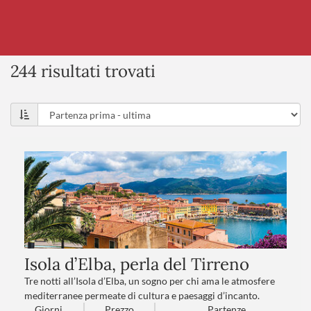
244 risultati trovati
Isola d’Elba, perla del Tirreno
Tre notti all’Isola d’Elba, un sogno per chi ama le atmosfere
mediterranee permeate di cultura e paesaggi d’incanto.
Giorni
Prezzo
Partenze
Secondo il mito, Elba nacque da un gioiello sfuggito dal collo