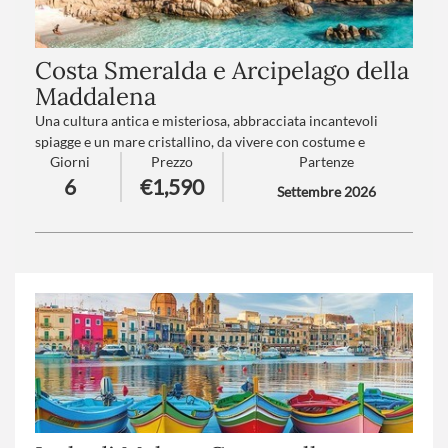
Costa Smeralda e Arcipelago della
Maddalena
Una cultura antica e misteriosa, abbracciata incantevoli
spiagge e un mare cristallino, da vivere con costume e
Giorni
Prezzo
Partenze
asciugamano sottobraccio, perché in questo viaggio è sempre
6
€1,590
il momento giusto per un bagno nelle acque color smeraldo
Settembre 2026
del Parco Nazionale di La Maddalena.
Numero partecipanti
: minimo 15 - massimo 35
Trattamento
: Pensione completa con bevande