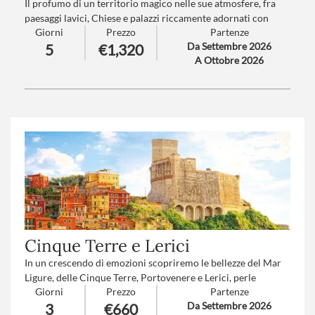
Il profumo di un territorio magico nelle sue atmosfere, fra
paesaggi lavici, Chiese e palazzi riccamente adornati con
Giorni
Prezzo
Partenze
“maschere grottesche” e foglie di acanto.
Da Settembre 2026
5
€1,320
Capitali dell'ellenismo e del barocco, preziose ceramiche e
A Ottobre 2026
scenari mitologici, profumo di mare e gelsomino, sintesi tra
oriente ed occidente.
Numero partecipanti
: minimo 20 - massimo 40
Trattamento
: Pensione completa con bevande
Cinque Terre e Lerici
In un crescendo di emozioni scopriremo le bellezze del Mar
Ligure, delle Cinque Terre, Portovenere e Lerici, perle
Giorni
Prezzo
Partenze
specchiate sulle acque limpide del golfo dei Poeti e protette
Da Settembre 2026
3
€660
dall’UNESCO.