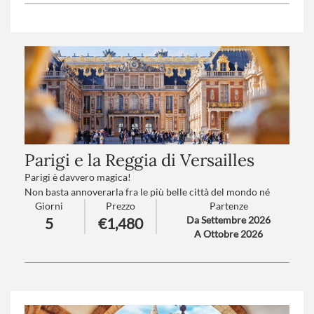
Trattamento
: Pensione completa con bevande
Numero partecipanti
: minimo 20 massimo 35
Parigi e la Reggia di Versailles
Parigi è davvero magica!
Non basta annoverarla fra le più belle città del mondo né
Giorni
Prezzo
Partenze
basta passeggiare tra architetture signorili e incantevoli
Da Settembre 2026
5
€1,480
piazze, eleganti boulevard, armoniosi giardini e ponti sulla
A Ottobre 2026
Senna, musei, gallerie, caffè e strade animati, per accorgersi
che Parigi è molto, molto di più…
Numero partecipanti
: minimo 15 - massimo 30
Trattamento
: Mezza Pensione