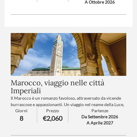
A Ottobre 2026
Trattamento
: Pensione completa con bevande
Numero partecipanti
: minimo 20 - massimo 45
Marocco, viaggio nelle città
Imperiali
Il Marocco è un romanzo favoloso, attraversato da vicende
burrascose e appassionanti. Un viaggio nel reame della Luce,
Giorni
Prezzo
Partenze
il cui mistero è intriso nelle vecchie pietre di città antiche, tra
Da Settembre 2026
8
€2,060
le dune del deserto e nello sguardo intenso della sua gente.
A Aprile 2027
Marocco dolce sogno accogliente, affascinante e magnetico..
Numero partecipanti
: minimo 15 - massimo 35