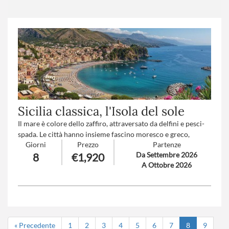
Trattamento
: Pensione completa con bevande
Supplemento trasferimento aeroporto a/r
: V1-V2-V3-V4
(
clicca qui per le tariffe
)
Sicilia classica, l'Isola del sole
Il mare è colore dello zaffiro, attraversato da delfini e pesci-
spada. Le città hanno insieme fascino moresco e greco,
Giorni
Prezzo
Partenze
mediterraneo e cosmopolita. I profumi sono intensi, di
Da Settembre 2026
8
€1,920
zafferano, pomice, ulivi. Generosa d’Arte, la Sicilia è un
A Ottobre 2026
museo all’aperto… lasciatevi sedurre…
Numero partecipanti
: minimo 20 - massimo 40
Trattamento
: Pensione completa con bevande
« Precedente
1
2
3
4
5
6
7
8
9