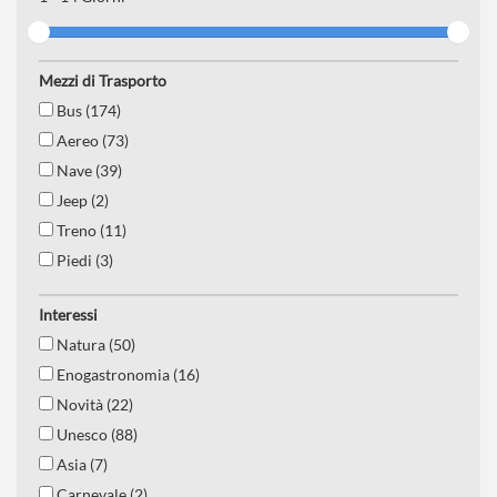
Mezzi di Trasporto
Bus (174)
Aereo (73)
Nave (39)
Jeep (2)
Treno (11)
Piedi (3)
Interessi
Natura (50)
Enogastronomia (16)
Novità (22)
Unesco (88)
Asia (7)
Carnevale (2)