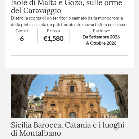
Isole di Malta e Gozo, sulle orme
del Caravaggio
Dietro la scorza di un territorio segnato dalla monocromia
della pietra, si cela un patrimonio storico-artistico così ricco
Giorni
Prezzo
Partenze
da debordare i ristretti confini isolani, fatto di scogliere a
Da Settembre 2026
6
€1,580
picco sul mare limpido, storia millenaria e due capolavori di
A Ottobre 2026
Caravaggio in un’atmosfera tipicamente mediterranea.
Trattamento
: Pensione completa con bevande
Numero partecipanti
: minimo 15 - massimo 35
Sicilia Barocca, Catania e i luoghi
di Montalbano