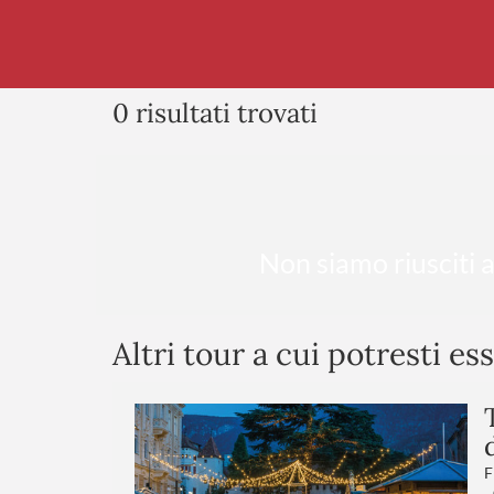
0 risultati trovati
Non siamo riusciti a
Altri tour a cui potresti es
F