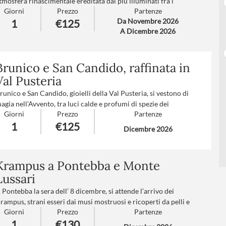
tmosfera rinascimentale ereditata dai più illuminati fra i
Giorni
Prezzo
Partenze
rincipi Vescovi.
Da Novembre 2026
1
€125
evico vi trasporterà in un mondo incantato grazie al suo lago e
A Dicembre 2026
i suoi mercatini nel Parco delle Terme degli Asburgo…
umero partecipanti
: minimo 20 - massimo 40
rattamento
: Pranzo in ristorante
Brunico e San Candido, raffinata in
Val Pusteria
runico e San Candido, gioielli della Val Pusteria, si vestono di
agia nell’Avvento, tra luci calde e profumi di spezie dei
Giorni
Prezzo
Partenze
ercatini di Natale. Per chi ama gli ambienti da favola,
1
€125
’atmosfera romantica e il buongusto dell’Alto Adige.
Dicembre 2026
umero partecipanti
: minimo 20 - massimo 40
rattamento
: Pranzo in ristorante
Krampus a Pontebba e Monte
Lussari
 Pontebba la sera dell’ 8 dicembre, si attende l’arrivo dei
rampus, strani esseri dai musi mostruosi e ricoperti da pelli e
Giorni
Prezzo
Partenze
ellicce, in una rumorosa sfilata la cui tradizione si perde nella
1
€130
otte dei tempi.