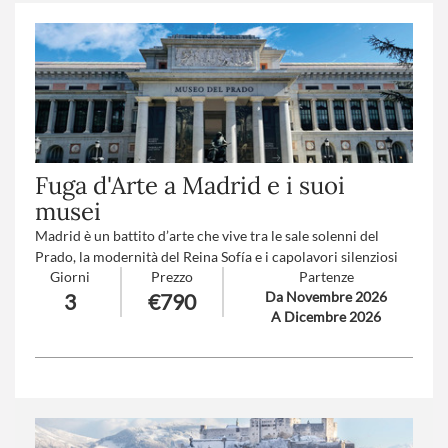
Trattamento
: Pensione completa con bevande
Suppl. partenze
: B-C-D-E-F-G-H-I (
clicca qui per le tariffe
)
Fuga d'Arte a Madrid e i suoi
musei
Madrid è un battito d’arte che vive tra le sale solenni del
Prado, la modernità del Reina Sofía e i capolavori silenziosi
Giorni
Prezzo
Partenze
del Thyssen: una città dove l’anima trova rifugio tra i colori,
Da Novembre 2026
3
€790
le storie e le emozioni custodite nei suoi musei.
A Dicembre 2026
Numero partecipanti
: minimo 15 - massimo 30
Trattamento
: Mezza pensione con bevande
Supplemento trasferimento aeroporto a/r
: V1-V2-V3-V4
(
clicca qui per le tariffe
)