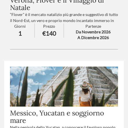
Verona, Flover e il Villaggio di
Natale
“Flover” è il mercato natalizio più grande e suggestivo di tutto
il Nord-Est, un vero e proprio mondo incantato immerso in
Giorni
Prezzo
Partenze
uno scenario da fiaba che sembra uscito da un sogno. Natale
Da Novembre 2026
1
€140
a Verona si veste di magia, dove arte, storia e leggenda si
A Dicembre 2026
intrecciano con una mirabile alchimia, regalando emozioni
uniche e atmosfere indimenticabili. A dominare questo
spettacolo c’è la maestosa stella cometa alta ben 70 metri,
simbolo di luce e speranza che illumina il cuore della città e
guida tutti verso la meraviglia del Natale.
Numero partecipanti
: minimo 20 - massimo 40
Trattamento
: Pranzo in ristorante
Messico, Yucatan e soggiorno
mare
Nella penisola dello Yucatan, a conoscere il favoloso popolo