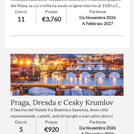
dei Maya, la cui civiltà ha avuto origine intorno al 1500 a.C.,
Giorni
Prezzo
Partenze
con le visite di siti archeologici di singolare intensità.
Da Novembre 2026
11
€3,760
5 notti Tour e 4 notti di relax e mare Caraibico in All
A Febbraio 2027
Inclusive!
Trattamento:
Pensione Completa
Numero partecipanti:
minimo 15 - massimo 30
Supplemento trasferimento aeroporto a/r
: V1-V2-V3-V4
(
clicca qui per le tariffe
)
Praga, Dresda e Cesky Krumlov
Il fascino del Natale tra Boemia e Sassonia, dove città
monumentali, castelli, antichi borghi e mercatini storici
Giorni
Prezzo
Partenze
regalano un viaggio ricco di emozioni e tradizioni secolari.
Da Novembre 2026
5
€920
Praga incanta con il suo Castello, il Ponte Carlo e le piazze
A Dicembre 2026