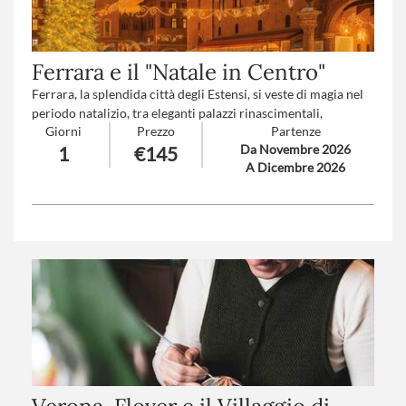
Ferrara e il "Natale in Centro"
Ferrara, la splendida città degli Estensi, si veste di magia nel
periodo natalizio, tra eleganti palazzi rinascimentali,
Giorni
Prezzo
Partenze
atmosfere di festa e suggestivi mercatini nel cuore del suo
Da Novembre 2026
1
€145
centro storico.
A Dicembre 2026
Numero partecipanti
: minimo 20 - massimo 40
Trattamento
: Pranzo in ristorante