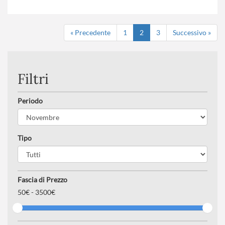
avvolgente di frutta candita, di vin brulé, di salsicce e di
biscotti tipici, che ricordano la magia delle feste.
Numero partecipanti
« Precedente
: minimo 20 - massimo 40
1
2
3
Successivo »
Trattamento
: Pensione completa con bevande
Suppl. partenze
: B-C-D-E-F-G-H-I (
clicca qui per le tariffe
)
Filtri
Periodo
Tipo
Fascia di Prezzo
50
€ -
3500€