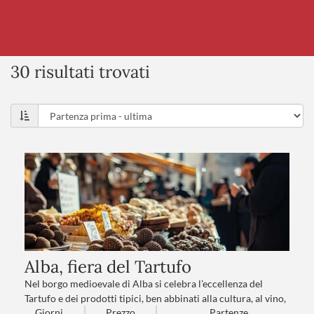
30 risultati trovati
Alba, fiera del Tartufo
Nel borgo medioevale di Alba si celebra l’eccellenza del
Tartufo e dei prodotti tipici, ben abbinati alla cultura, al vino,
Giorni
Prezzo
Partenze
e a un’intera comunità in festa. Tour panoramico delle