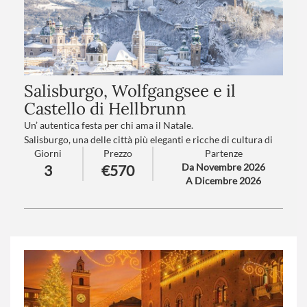
Salisburgo, Wolfgangsee e il
Castello di Hellbrunn
Un’ autentica festa per chi ama il Natale.
Salisburgo, una delle città più eleganti e ricche di cultura di
Giorni
Prezzo
Partenze
tutta l'Austria, eccellenza UNESCO. Il romantico Lago
Da Novembre 2026
3
€570
Wolfgangsee e il Parco del Castello di Hellbrunn
A Dicembre 2026
dall’atmosfera magica. Un itinerario panoramico e suggestivo
tutto da fotografare, con gli occhi e con il Cuore.
Numero partecipanti
: minimo 20 - massimo 40
Trattamento
: Pensione completa con bevande
Suppl. partenze
: B-C-D-E-F-G-H-I (
clicca qui per le tariffe
)