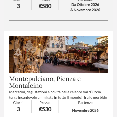
Da Ottobre 2026
3
€580
Langhe, tra colline e vigneti a perdita d’occhio.
A Novembre 2026
Numero partecipanti
: minimo 20 - massimo 45
Trattamento
: Pensione completa con bevande
Montepulciano, Pienza e
Montalcino
Mercatini, degustazioni e novità nella celebre Val d’Orcia,
terra incantevole ammirata in tutto il mondo! Tra le morbide
Giorni
Prezzo
Partenze
colline senesi, che in ogni stagione si vestono di colori e
3
€530
atmosfere da fiaba, si snodano borghi incantevoli dove il
Novembre 2026
tempo sembra essersi fermato. Qui, il fascino autentico del