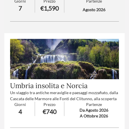
Giorni
Prezzo
Partenze
luogo di feste e potere tra barocco e raffinatezza.
7
€1,590
La regione della Borgogna, è erede di un patrimonio di
Agosto 2026
varietà eccezionali: abbazie immerse in nature rigogliose,
pregiatissimi vigneti e villaggi senza tempo.
Trattamento
: Pensione completa con bevande
Numero partecipanti
: minimo 20 - massimo 40
Umbria insolita e Norcia
Un viaggio tra antiche meraviglie e paesaggi mozzafiato, dalla
Cascata delle Marmore alle Fonti del Clitunno, alla scoperta
Giorni
Prezzo
Partenze
delle perle dell’Umbria, dove storia e bellezza si fondono in
Da Agosto 2026
4
€740
un’esperienza unica.
A Ottobre 2026
Numero partecipanti
: minimo 20 - massimo 45
Trattamento
: Pensione completa con bevande