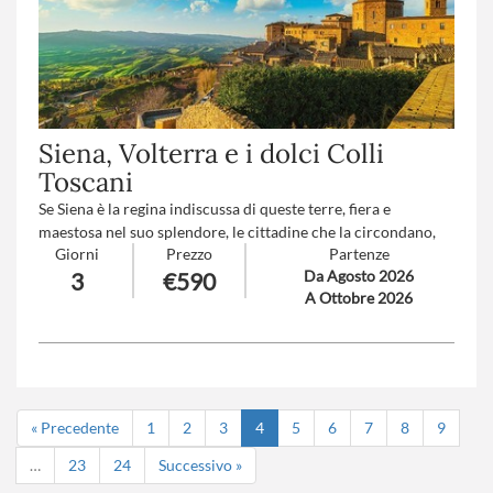
Siena, Volterra e i dolci Colli
Toscani
Se Siena è la regina indiscussa di queste terre, fiera e
maestosa nel suo splendore, le cittadine che la circondano,
Giorni
Prezzo
Partenze
come fedeli ancelle, sanno incantare con una bellezza più
Da Agosto 2026
3
€590
discreta ma altrettanto potente. San Gimignano, con le sue
A Ottobre 2026
torri slanciate che sembrano toccare il cielo, e Volterra,
avvolta da mura antiche e da un fascino intimo e silenzioso,
sprigionano storia e meraviglia da ogni pietra, da ogni angolo,
da ogni tramonto. Sono luoghi che parlano al cuore con la
semplicità delle cose autentiche, dove il tempo sembra
rallentare per lasciare spazio all’emozione pura di chi li
« Precedente
1
2
3
4
5
6
7
8
9
scopre.
…
23
24
Successivo »
Trattamento
: Pensione completa con bevande