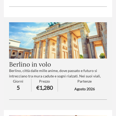
città in una, ma la sua è una identità unica.
Trattamento
: Pensione completa con bevande
Numero partecipanti
: minimo 20 - massimo 45
Berlino in volo
Berlino, città dalle mille anime, dove passato e futuro si
intrecciano tra mura cadute e sogni rialzati. Nei suoi viali,
Giorni
Prezzo
Partenze
l'eco di storie antiche si mescola al battito audace di una
5
€1,280
metropoli che non smette mai di reinventarsi, come una
Agosto 2026
fenice che rinasce tra i colori di una nuova alba.
Numero partecipanti
: minimo 15 - massimo 25
Trattamento
: Pensione completa con bevande