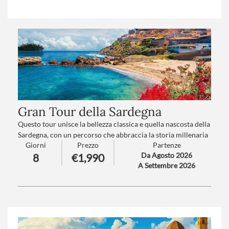
Gran Tour della Sardegna
Questo tour unisce la bellezza classica e quella nascosta della
Sardegna, con un percorso che abbraccia la storia millenaria
Giorni
Prezzo
Partenze
dei nuraghi e delle domus de janas, l'eleganza della Costa
Da Agosto 2026
8
€1,990
Smeralda, le tradizioni popolari e gastronomiche, e i paesaggi
A Settembre 2026
mozzafiato delle sue spiagge, baie e borghi. Un viaggio tra
passato e presente, tra silenzi e suoni, tra culture e tradizioni
che emozionano ad ogni passo.
Numero partecipanti
: minimo 15 - massimo 40
Trattamento
: Pensione completa con bevande