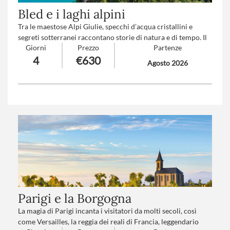
Bled e i laghi alpini
Tra le maestose Alpi Giulie, specchi d’acqua cristallini e
segreti sotterranei raccontano storie di natura e di tempo. Il
Giorni
Prezzo
Partenze
Lago di Bled incanta con la sua isola fiabesca e il castello che
4
€630
domina le acque smeraldine, mentre il Lago del Bohinj e i
Agosto 2026
Laghi di Fusine riflettono le vette imponenti in un’atmosfera
magica. Nel cuore della montagna, le Miniere di Raibl
custodiscono il silenzio di secoli di storia, tra cunicoli
misteriosi e antiche fatiche umane.
Numero partecipanti
: minimo 15 - massimo 35
Trattamento
: Pensione completa con bevande
Parigi e la Borgogna
La magia di Parigi incanta i visitatori da molti secoli, così
come Versailles, la reggia dei reali di Francia, leggendario