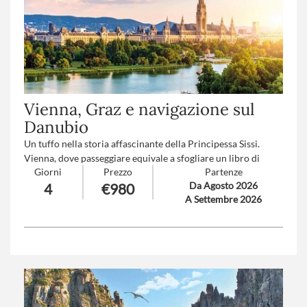
Vienna, Graz e navigazione sul
Danubio
Un tuffo nella storia affascinante della Principessa Sissi.
Vienna, dove passeggiare equivale a sfogliare un libro di
Giorni
Prezzo
Partenze
storia e Graz, capitale della Stiria, romantico scenario di
Da Agosto 2026
4
€980
cultura e arte barocca, e il Danubio che da sempre popola
A Settembre 2026
sogni romantici..
Numero partecipanti
: minimo 20 massimo 40
Trattamento
: Pensione completa con bevande