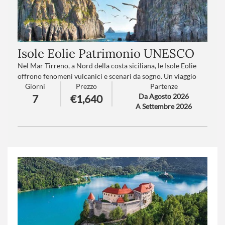
Isole Eolie Patrimonio UNESCO
Nel Mar Tirreno, a Nord della costa siciliana, le Isole Eolie
offrono fenomeni vulcanici e scenari da sogno. Un viaggio
Giorni
Prezzo
Partenze
pensato per chi ama il mare e l’andar per mare, in
Da Agosto 2026
7
€1,640
connessione con la natura e la popolazione ospitale.
A Settembre 2026
Trattamento
: Pensione completa con bevande
Numero partecipanti
: minimo 15 - massimo 35