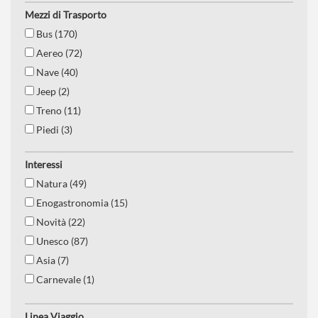
Mezzi di Trasporto
Bus (170)
Aereo (72)
Nave (40)
Jeep (2)
Treno (11)
Piedi (3)
Interessi
Natura (49)
Enogastronomia (15)
Novità (22)
Unesco (87)
Asia (7)
Carnevale (1)
Est europa (20)
Linea Viaggio
Nord europa (15)