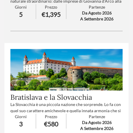
naturale straordinario: dalle imprese di Giovanna d'Arco alla
Giorni
Prezzo
Partenze
storia del D-Day, passando per la suggestiva e incantata baia
Da Agosto 2026
5
€1,395
di Mont Saint-Michel fino ai tranquilli paesaggi bucolici
A Settembre 2026
dell'entroterra.
Trattamento
: Mezza pensione
Numero partecipanti
: minimo 15 - massimo 30
Bratislava e la Slovacchia
La Slovacchia è una piccola nazione che sorprende. Lo fa con
quel suo carattere amichevole e quella innata armonia che si
Giorni
Prezzo
Partenze
incontra man mano che la si visita. Bratislava è una piccola
Da Agosto 2026
3
€580
Praga, ma anche una piccola Budapest o ancora una piccola
A Settembre 2026
Vienna... Bratislava sembra raccogliere le eleganze di tante