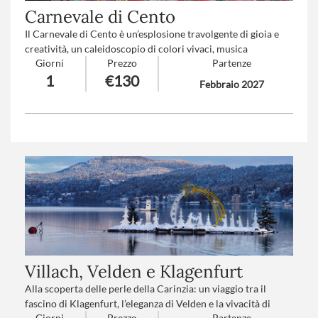
Carnevale di Cento
Il Carnevale di Cento è un’esplosione travolgente di gioia e
creatività, un caleidoscopio di colori vivaci, musica
Giorni
Prezzo
Partenze
coinvolgente e sorrisi contagiosi. Qui la tradizione prende
1
€130
vita in forme sorprendenti, tra carri maestosi e travestimenti
Febbraio 2027
fantasiosi, trasformando ogni cuore in un bambino che si
lascia avvolgere dalla magia e dall’incanto di un sogno
condiviso.
Numero partecipanti
: minimo 20 - massimo 40
Trattamento
*: Pranzo in ristorante
Villach, Velden e Klagenfurt
Alla scoperta delle perle della Carinzia: un viaggio tra il
fascino di Klagenfurt, l’eleganza di Velden e la vivacità di
Giorni
Prezzo
Partenze