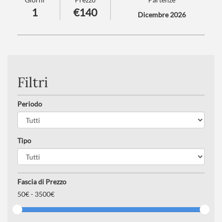
Villach!
1
€140
Dicembre 2026
Numero partecipanti
: minimo 20 - massimo 40
Trattamento
: Pranzo in ristorante
Filtri
Periodo
Tipo
Fascia di Prezzo
50
€ -
3500€