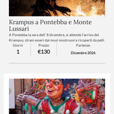
Krampus a Pontebba e Monte
Lussari
A Pontebba la sera dell’ 8 dicembre, si attende l’arrivo dei
Krampus, strani esseri dai musi mostruosi e ricoperti da pelli
Giorni
Prezzo
Partenze
e pellicce, in una rumorosa sfilata la cui tradizione si perde
1
€130
nella notte dei tempi.
Dicembre 2026
Numero partecipanti
: minimo 20 - massimo 40
Trattamento
:Pranzo in ristorante