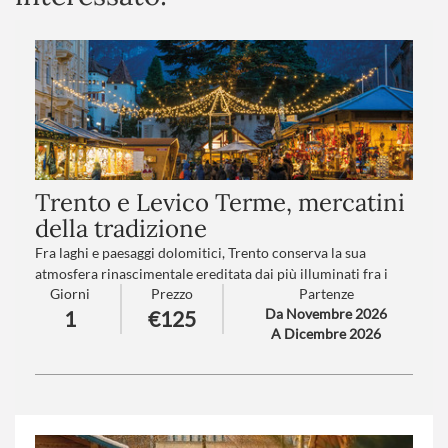
Trento e Levico Terme, mercatini
della tradizione
Fra laghi e paesaggi dolomitici, Trento conserva la sua
atmosfera rinascimentale ereditata dai più illuminati fra i
Giorni
Prezzo
Partenze
Principi Vescovi.
Da Novembre 2026
1
€125
Levico vi trasporterà in un mondo incantato grazie al suo
A Dicembre 2026
lago e ai suoi mercatini nel Parco delle Terme degli Asburgo…
Numero partecipanti
: minimo 20 - massimo 40
Trattamento
: Pranzo in ristorante