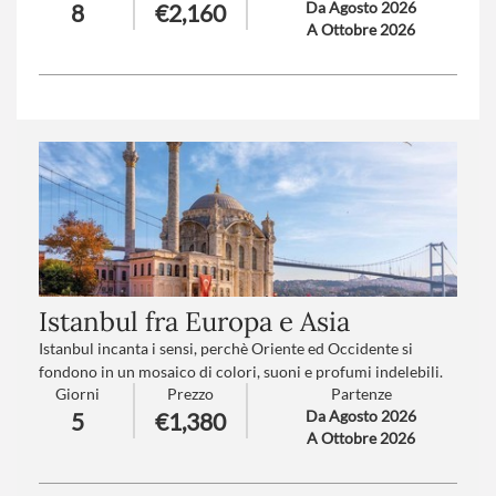
Da Agosto 2026
8
€2,160
incantevole luogo baciato dal sole e accarezzato dalle dolci
A Ottobre 2026
onde del Mediterraneo.
Numero partecipanti
: minimo 15 - massimo 35
Trattamento
: Pensione completa con bevande
Istanbul fra Europa e Asia
Istanbul incanta i sensi, perchè Oriente ed Occidente si
fondono in un mosaico di colori, suoni e profumi indelebili.
Giorni
Prezzo
Partenze
Per i suoi mille volti, le 200 Moschee, i palazzi reali da
Da Agosto 2026
5
€1,380
capogiro, le architetture romane e ottomane.
A Ottobre 2026
Numero partecipanti
: minimo 15 - massimo 30
Trattamento
: Pensione completa con bevande