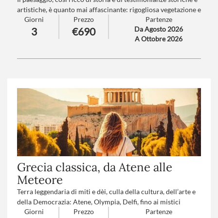
artistiche, è quanto mai affascinante: rigogliosa vegetazione e
Giorni
Prezzo
Partenze
ardite architetture fino alle isole intitolate alla famiglia
Da Agosto 2026
3
€690
Borromeo, che seppe costruire qui sontuosi palazzi e
A Ottobre 2026
circondarli di splendidi giardini. I Laghi Maggiore e d’Orta ci
incanteranno con borghi raffinati e scorci sulle montagne
dietro le onde.
Numero partecipanti
minimo 20 - massimo 45
Trattamento
: Pensione completa con bevande
Grecia classica, da Atene alle
Meteore
Terra leggendaria di miti e dèi, culla della cultura, dell’arte e
della Democrazia: Atene, Olympia, Delfi, fino ai mistici
Giorni
Prezzo
Partenze
Monasteri delle Meteore.. scopri i segreti della Grecia,