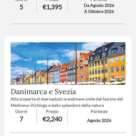
Da Agosto 2026
5
€1,395
creatività, innovazione e una quotidianità scandita da ritmi
A Ottobre 2026
autentici e coinvolgenti. Vere chicche sono le visite fuori dal
centro città e agli interni della Sagrada Familia.
Numero partecipanti
: minimo 15 - massimo 30
Trattamento
: Pensione completa con bevande
Danimarca e Svezia
Alla scoperta di due nazioni scandinave unite dal fascino del
Medioevo Vichingo e dallo splendore della natura
Giorni
Prezzo
Partenze
incontaminata.
7
€2,240
Agosto 2026
Trattamento
: Mezza pensione
Numero partecipanti
: minimo 15 - massimo 35