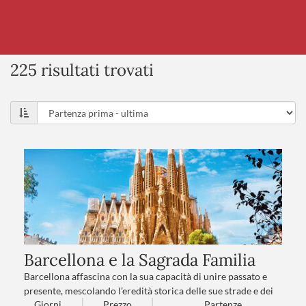
225 risultati trovati
Barcellona e la Sagrada Familia
Barcellona affascina con la sua capacità di unire passato e
presente, mescolando l’eredità storica delle sue strade e dei
Giorni
Prezzo
Partenze
suoi monumenti con un dinamismo urbano fatto di