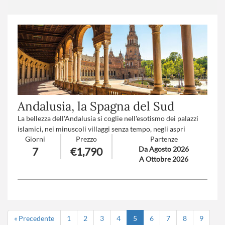
Andalusia, la Spagna del Sud
La bellezza dell'Andalusia si coglie nell'esotismo dei palazzi
islamici, nei minuscoli villaggi senza tempo, negli aspri
Giorni
Prezzo
Partenze
paesaggi montuosi: Terra di flamenco, fieste e tauromachia,
Da Agosto 2026
7
€1,790
questa regione possiede un patrimonio d'origine tanto
A Ottobre 2026
spagnola quanto moresca.
Numero partecipanti
: minimo 20 - massimo 40
Trattamento
: Pensione completa con bevande
« Precedente
1
2
3
4
5
6
7
8
9