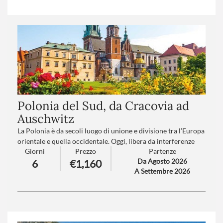
Polonia del Sud, da Cracovia ad
Auschwitz
La Polonia è da secoli luogo di unione e divisione tra l’Europa
orientale e quella occidentale. Oggi, libera da interferenze
Giorni
Prezzo
Partenze
straniere, la Polonia è paese da visitare se si vuole vedere
Da Agosto 2026
6
€1,160
come una nazione riesca a rialzarsi da terra e a reinventare,
A Settembre 2026
ogni giorno, se stessa.
Numero partecipanti
: minimo 25 - massimo 45
Trattamento
: pensione completa con bevande