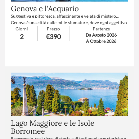
Genova e l'Acquario
Suggestiva e pittoresca, affascinante e velata di mistero…
Genova è una città dalle mille sfumature, dove ogni aggettivo
Giorni
Prezzo
Partenze
sembra raccontare solo una parte del suo animo complesso e
Da Agosto 2026
2
€390
affascinante. “Splendore e Miseria” è la definizione che forse
A Ottobre 2026
più di tutte ne cattura l’essenza: un intreccio profondo di
bellezza e contrasti, di antichi fasti e ombre silenziose, di
palazzi nobiliari che si affacciano su vicoli stretti e segreti.
Trattamento
: Pensione completa con bevande
Numero partecipanti
: minimo 20 - massimo 45
Lago Maggiore e le Isole
Borromee
Il paesaggio, così ricco di storia e di testimonianze storiche e