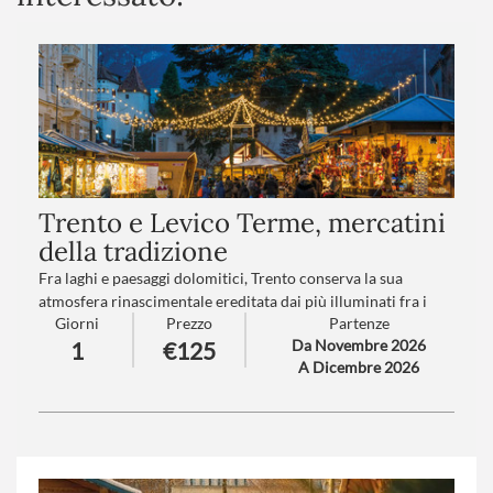
Trento e Levico Terme, mercatini
della tradizione
Fra laghi e paesaggi dolomitici, Trento conserva la sua
atmosfera rinascimentale ereditata dai più illuminati fra i
Giorni
Prezzo
Partenze
Principi Vescovi.
Da Novembre 2026
1
€125
Levico vi trasporterà in un mondo incantato grazie al suo
A Dicembre 2026
lago e ai suoi mercatini nel Parco delle Terme degli Asburgo…
Numero partecipanti
: minimo 20 - massimo 40
Trattamento
: Pranzo in ristorante