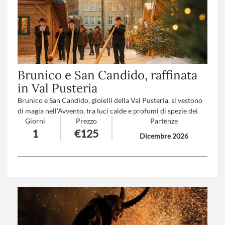
Brunico e San Candido, raffinata
in Val Pusteria
Brunico e San Candido, gioielli della Val Pusteria, si vestono
di magia nell’Avvento, tra luci calde e profumi di spezie dei
Giorni
Prezzo
Partenze
mercatini di Natale. Per chi ama gli ambienti da favola,
1
€125
l’atmosfera romantica e il buongusto dell’Alto Adige.
Dicembre 2026
Numero partecipanti
: minimo 20 - massimo 40
Trattamento
: Pranzo in ristorante