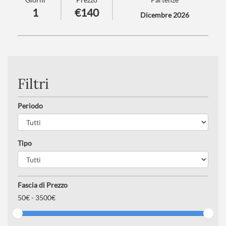
Villach!
1
€140
Dicembre 2026
Numero partecipanti
: minimo 20 - massimo 40
Trattamento
: Pranzo in ristorante
Filtri
Periodo
Tipo
Fascia di Prezzo
50
€ -
3500€