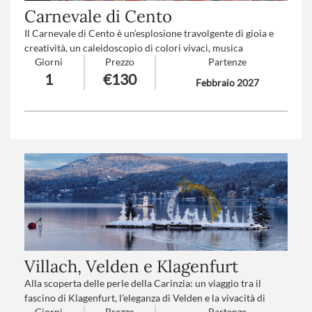
Carnevale di Cento
Il Carnevale di Cento è un’esplosione travolgente di gioia e
creatività, un caleidoscopio di colori vivaci, musica
Giorni
Prezzo
Partenze
coinvolgente e sorrisi contagiosi. Qui la tradizione prende
1
€130
vita in forme sorprendenti, tra carri maestosi e travestimenti
Febbraio 2027
fantasiosi, trasformando ogni cuore in un bambino che si
lascia avvolgere dalla magia e dall’incanto di un sogno
condiviso.
Numero partecipanti
: minimo 20 - massimo 40
Trattamento
*: Pranzo in ristorante
Villach, Velden e Klagenfurt
Alla scoperta delle perle della Carinzia: un viaggio tra il
fascino di Klagenfurt, l’eleganza di Velden e la vivacità di
Giorni
Prezzo
Partenze