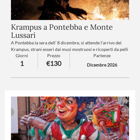
Krampus a Pontebba e Monte
Lussari
A Pontebba la sera dell’ 8 dicembre, si attende l’arrivo dei
Krampus, strani esseri dai musi mostruosi e ricoperti da pelli
Giorni
Prezzo
Partenze
e pellicce, in una rumorosa sfilata la cui tradizione si perde
1
€130
nella notte dei tempi.
Dicembre 2026
Numero partecipanti
: minimo 20 - massimo 40
Trattamento
:Pranzo in ristorante