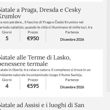
ncora più speciale, trasformandola in un luogo dove il Natale
iventa un'esperienza indimenticabile.
Natale a Praga, Dresda e Cesky
Krumlov
umero partecipanti
: minimo 15 - massimo 30
rattamento
: Mezza pensione
a non perdere... Il fascino di Praga e Český Krumlov nel
rasf. Aeroporto
: V1-V2-V3-V4 (
clicca qui per le tariffe
)
eriodo natalizio, quando le città si illuminano di mille luci, tra
Giorni
Prezzo
Partenze
ercatini, decorazioni e atmosfere incantate. Il maestoso
5
€950
astello di Praga, il Ponte Carlo e la splendida Dresda
Dicembre 2026
ompletano un viaggio tra arte, storia e magia d’inverno.
umero partecipanti
: minimo 20 - massimo 40
rattamento
: Pensione completa con bevande
Natale alle Terme di Lasko,
uppl. partenze
: B-C-D-E-F-G-H-I (
clicca qui per le tariffe
)
benessere termale
atale in libertà, tra relax e natura. Il complesso si trova in un
mbiente naturale incontaminato lungo il fiume Savinja,
Giorni
Prezzo
Partenze
ircondato da colline, a 15 minuti di passeggiata dal centro di
4
€595
aško. L’enorme cupola di vetro racchiude piscina con onde
Dicembre 2026
rtificiali, “fiume rapido”, 3 idromassaggi, fontana d’acqua
ermale, angolo Kneipp, spazio acquatico per bimbi piccoli,
civolone... il tutto tra i 30 e 34°C. Centro SPA.
Natale ad Assisi e i luoghi di San
umero partecipanti
: minimo 20 - massimo 40