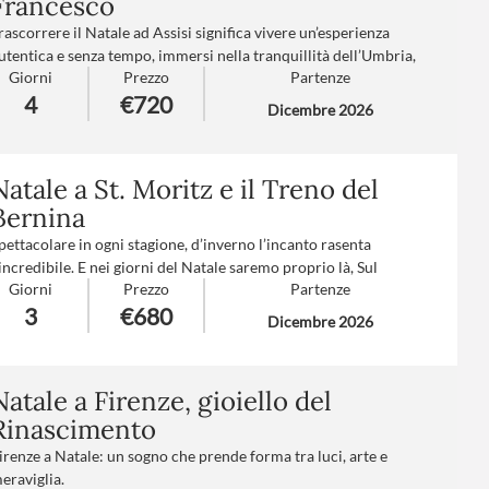
Francesco
rattamento
: Mezza pensione con bevande
rascorrere il Natale ad Assisi significa vivere un’esperienza
upplementi partenze
: A-C-D-E-F-G-H-I (
clicca qui per le
utentica e senza tempo, immersi nella tranquillità dell’Umbria,
ariffe
)
Giorni
Prezzo
Partenze
iscoprendo la semplicità, la spiritualità e la gioia della
4
€720
ondivisione, lontano dalla frenesia moderna. È in queste terre
Dicembre 2026
he San Francesco realizzò, nel 1223, la prima
appresentazione vivente del presepe.
umero partecipanti
: minimo 20 - massimo 40
Natale a St. Moritz e il Treno del
rattamento
: Pensione completa con bevande
Bernina
uppl. partenze
: A-B-C-D-F-G-I (
clicca qui per le tariffe
)
pettacolare in ogni stagione, d’inverno l’incanto rasenta
’incredibile. E nei giorni del Natale saremo proprio là, Sul
Giorni
Prezzo
Partenze
renino Rosso del Bernina, patrimonio mondiale UNESCO, fino
3
€680
 2.253 metri, trattenendo il fiato dall’emozione lungo un
Dicembre 2026
ercorso magico fra laghi, ghiacciai, foreste, vette innevate, fino
lle curate architetture di St. Moritz, per assaporare una delle
randi avventure d’Italia.
Natale a Firenze, gioiello del
umero partecipanti
: minimo 20 - massimo 40
Rinascimento
rattamento
: Pensione completa con bevande
irenze a Natale: un sogno che prende forma tra luci, arte e
upplemento partenze
: A-B-C-D-F-H-I (
clicca qui per le tariffe
)
eraviglia.