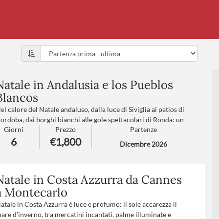
Natale in Andalusia e los Pueblos
Blancos
el calore del Natale andaluso, dalla luce di Siviglia ai patios di
ordoba, dai borghi bianchi alle gole spettacolari di Ronda: un
Giorni
Prezzo
Partenze
tinerario ricco di fascino, emozioni e autentica anima spagnola
6
€1,800
ttraverso le principali località della Spagna del sud.
Dicembre 2026
umero partecipanti
: minimo 20 - massimo 40
rattamento
: Pensione completa con bevande
rasferimento aeroporto
: V1-V2-V3-V4 (
clicca qui per le
Natale in Costa Azzurra da Cannes
ariffe
)
a Montecarlo
atale in Costa Azzurra è luce e profumo: il sole accarezza il
are d’inverno, tra mercatini incantati, palme illuminate e