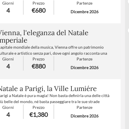
Giorni
Prezzo
Partenze
olci note francesi. Un’eleganza calda che scalda il cuore.
4
€680
Dicembre 2026
umero partecipanti
: minimo 20 - massimo 40
rattamento
: Pensione completa con bevande
uppl. partenze
: A-B-C-D-F-H-I (
clicca qui per le tariffe
)
Vienna, l'eleganza del Natale
imperiale
apitale mondiale della musica, Vienna offre un patrimonio
ulturale e artistico senza pari, dove ogni angolo racconta una
Giorni
Prezzo
Partenze
toria di grandiosità e raffinatezza. Durante i giorni di Natale, la
4
€880
ittà si trasforma in un magico scenario natalizio, con le sue
Dicembre 2026
iazze illuminate da migliaia di luci scintillanti e i profumi
vvolgenti dei mercatini che invitano a immergersi nelle
radizioni più autentiche.
Natale a Parigi, la Ville Lumiére
umero partecipanti
: minimo 20 - massimo 40
arigi a Natale è pura magia! Non basta definirla una delle città
rattamento
: Pensione completa con bevande
iù belle del mondo, né basta passeggiare tra le sue strade
upplementi partenze
: B-C-D-E-F-G-H-I (
clicca qui per le
Giorni
Prezzo
Partenze
lluminate, le vetrine decorate a festa, e i mercatini natalizi
ariffe
)
4
€1,380
ieni di vita, per cogliere tutto il suo fascino. Gli alberi di Natale
Dicembre 2026
cintillanti, le luci che riflettono sulla Senna, e l'atmosfera
estosa che avvolge ogni angolo della città rendono Parigi