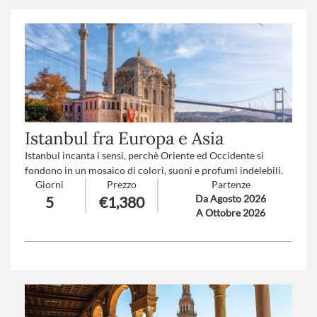
Istanbul fra Europa e Asia
Istanbul incanta i sensi, perchè Oriente ed Occidente si
fondono in un mosaico di colori, suoni e profumi indelebili.
Giorni
Prezzo
Partenze
Per i suoi mille volti, le 200 Moschee, i palazzi reali da
Da Agosto 2026
5
€1,380
capogiro, le architetture romane e ottomane.
A Ottobre 2026
Numero partecipanti
: minimo 15 - massimo 30
Trattamento
: Pensione completa con bevande