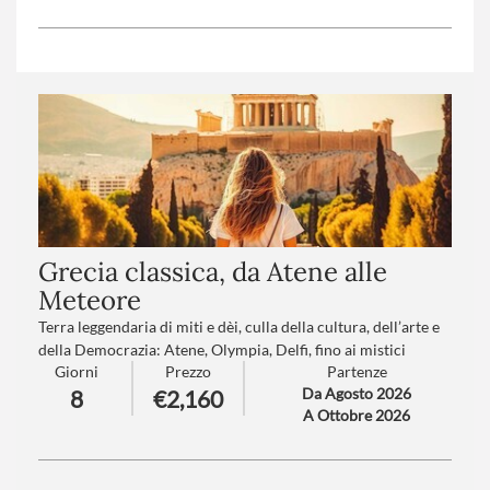
incanteranno con borghi raffinati e scorci sulle montagne
dietro le onde.
Numero partecipanti
minimo 20 - massimo 45
Trattamento
: Pensione completa con bevande
Grecia classica, da Atene alle
Meteore
Terra leggendaria di miti e dèi, culla della cultura, dell’arte e
della Democrazia: Atene, Olympia, Delfi, fino ai mistici
Giorni
Prezzo
Partenze
Monasteri delle Meteore.. scopri i segreti della Grecia,
Da Agosto 2026
8
€2,160
incantevole luogo baciato dal sole e accarezzato dalle dolci
A Ottobre 2026
onde del Mediterraneo.
Numero partecipanti
: minimo 15 - massimo 35
Trattamento
: Pensione completa con bevande