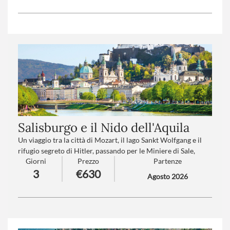
Numero partecipanti
: minimo 20 - massimo 45
Trattamento
: Pensione completa con bevande
Salisburgo e il Nido dell'Aquila
Un viaggio tra la città di Mozart, il lago Sankt Wolfgang e il
rifugio segreto di Hitler, passando per le Miniere di Sale,
Giorni
Prezzo
Partenze
mondo magico dell' "oro bianco"! Da villaggi fiabeschi a città
3
€630
ricche di cultura, fino a luoghi carichi di simbolismo e storia,
Agosto 2026
questo itinerario permette di immergersi nella bellezza e
nella profondità della regione alpina austriaca e bavarese.
Trattamento
: Pensione completa con bevande
Numero partecipanti
: minimo 20 - massimo 40