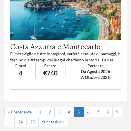
Costa Azzurra e Montecarlo
E’ meraviglia a tutte le stagioni, varietà assoluta di paesaggi, è
fascino d’altri tempi dei luoghi che fanno la storia.. La sua
Giorni
Prezzo
Partenze
luce ha sedotto e personaggi e artisti fra i più celebri del
Da Agosto 2026
4
€740
mondo. Lasciatevi trasportare dal suo fascino, anche voi...
A Ottobre 2026
Numero partecipanti
: minimo 20 - massimo 45
Trattamento
: Pensione completa con bevande
« Precedente
1
2
3
4
5
6
7
8
9
…
24
25
Successivo »