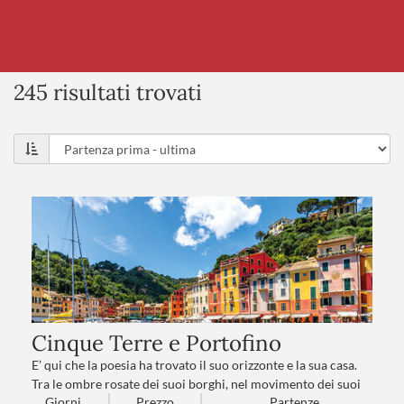
245 risultati trovati
Cinque Terre e Portofino
E’ qui che la poesia ha trovato il suo orizzonte e la sua casa.
Tra le ombre rosate dei suoi borghi, nel movimento dei suoi
Giorni
Prezzo
Partenze
colli, oltre l'azzurro profondissimo del mare, la Liguria apre