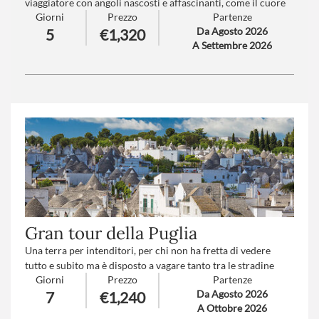
viaggiatore con angoli nascosti e affascinanti, come il cuore
Giorni
Prezzo
Partenze
pulsante del Parco delle Madonie e la storica Caltanissetta,
Da Agosto 2026
5
€1,320
ad onorare Agrigento, Capitale italiana della cultura 2025.
A Settembre 2026
Una Palermo unica e affascinante, intrisa di eleganza e
nostalgia della Belle Epoque, vi accoglie sotto l'influenza della
famiglia Florio. Qui, dove ogni angolo racconta storie di arte,
cultura e tradizioni, la terra si fonde con il respiro di un
passato che continua a vivere.
Numero partecipanti
: minimo 15 - massimo 30
Trattamento
: Pensione completa con bevande
Gran tour della Puglia
Una terra per intenditori, per chi non ha fretta di vedere
tutto e subito ma è disposto a vagare tanto tra le stradine
Giorni
Prezzo
Partenze
dell’interno traboccanti di arte barocca quanto lungo le coste
Da Agosto 2026
7
€1,240
dai mille disegni, fermandosi anche solo per ammirare un
A Ottobre 2026
magnifico tramonto che si spegne sul mare cristallino…