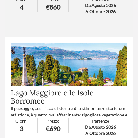
Da Agosto 2026
4
€860
discreta il sogno di Petrarca, il mistero della perfetta
A Ottobre 2026
armonia tra l'uomo e il suo mare, la sua terra.
Numero partecipanti
: minimo 20 - massimo 45
Trattamento
: Pensione completa con bevande
Lago Maggiore e le Isole
Borromee
Il paesaggio, così ricco di storia e di testimonianze storiche e
artistiche, è quanto mai affascinante: rigogliosa vegetazione e
Giorni
Prezzo
Partenze
ardite architetture fino alle isole intitolate alla famiglia
Da Agosto 2026
3
€690
Borromeo, che seppe costruire qui sontuosi palazzi e
A Ottobre 2026
circondarli di splendidi giardini. I Laghi Maggiore e d’Orta ci