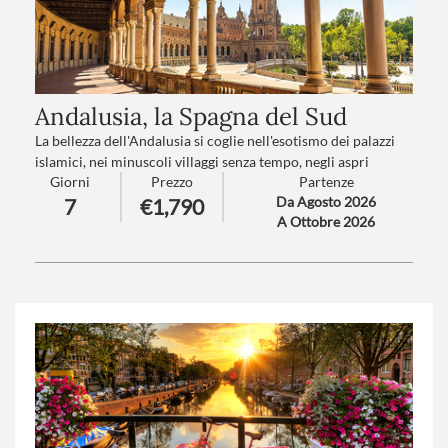
Andalusia, la Spagna del Sud
La bellezza dell'Andalusia si coglie nell'esotismo dei palazzi
islamici, nei minuscoli villaggi senza tempo, negli aspri
Giorni
Prezzo
Partenze
paesaggi montuosi: Terra di flamenco, fieste e tauromachia,
Da Agosto 2026
7
€1,790
questa regione possiede un patrimonio d'origine tanto
A Ottobre 2026
spagnola quanto moresca.
Numero partecipanti
: minimo 20 - massimo 40
Trattamento
: Pensione completa con bevande