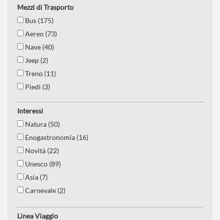
Mezzi di Trasporto
Bus (175)
Aereo (73)
Nave (40)
Jeep (2)
Treno (11)
Piedi (3)
Interessi
Natura (50)
Enogastronomia (16)
Novità (22)
Unesco (89)
Asia (7)
Carnevale (2)
Est europa (19)
Linea Viaggio
Nord europa (15)