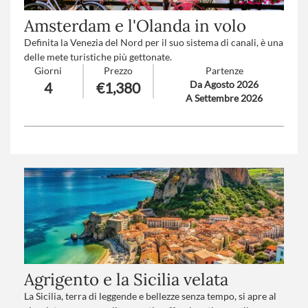
Amsterdam e l'Olanda in volo
Definita la Venezia del Nord per il suo sistema di canali, è una
delle mete turistiche più gettonate.
Giorni
Prezzo
Partenze
Amsterdam è una delle città più affascinanti del mondo per il
Da Agosto 2026
4
€1,380
suo geniale connubio tra vecchio e nuovo: ai cornicioni del
A Settembre 2026
XVII secolo sono appese originali installazioni d'arte e le auto
cedono il passo alle biciclette.
Numero partecipanti
: minimo 15 - massimo 30
Trattamento
: Mezza Pensione
Agrigento e la Sicilia velata
La Sicilia, terra di leggende e bellezze senza tempo, si apre al