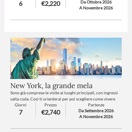
Da Ottobre 2026
6
€2,220
Emirati Arabi.
A Novembre 2026
Trattamento
: Mezza pensione
Numero partecipanti
: minimo 15 - massimo 35
New York, la grande mela
Sono già comprese le visite ai luoghi principali, con ingressi
salta coda. Così ti orienterai per poi scegliere come vivere
Giorni
Prezzo
Partenze
due giorni del tuo viaggio come desideri. Con i consigli del
Da Settembre 2026
7
€2,740
nostro accompagnatore sarai sicuro di vivere New York al
A Novembre 2026
100%. Come la vuoi tu!
Trattamento
: Pernottamento e colazione