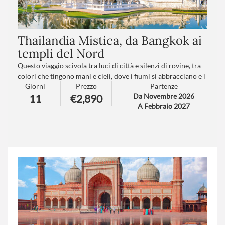
Thailandia Mistica, da Bangkok ai
templi del Nord
Questo viaggio scivola tra luci di città e silenzi di rovine, tra
colori che tingono mani e cieli, dove i fiumi si abbracciano e i
Giorni
Prezzo
Partenze
templi brillano come sogni antichi. Lungo il cammino, volti
Da Novembre 2026
11
€2,890
sorridenti e sguardi gentili diventano ricordi preziosi, fino a
A Febbraio 2027
giungere là dove la natura respira lenta e gli animali
camminano liberi, custodi silenziosi di un’emozione senza
tempo.
-Volo da Venezia-
Numero partecipanti
: minimo 12 - massimo 25
Trattamento
: pensione completa
Supplemento trasferimento aeroporto a/r
: V1-V2-V3-V4
(
clicca qui per le tariffe
)