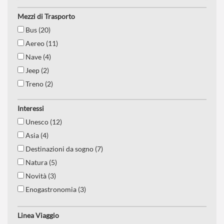
Mezzi di Trasporto
Bus (20)
Aereo (11)
Nave (4)
Jeep (2)
Treno (2)
Interessi
Unesco (12)
Asia (4)
Destinazioni da sogno (7)
Natura (5)
Novità (3)
Enogastronomia (3)
Est europa (2)
Linea Viaggio
Castelli (4)