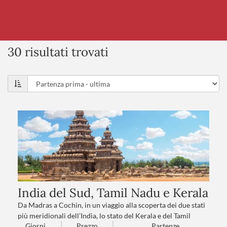
30 risultati trovati
India del Sud, Tamil Nadu e Kerala
Da Madras a Cochin, in un viaggio alla scoperta dei due stati
più meridionali dell’India, lo stato del Kerala e del Tamil
Giorni
Prezzo
Partenze
Nadu. Qui vi attendono affascinanti Templi la tradizione