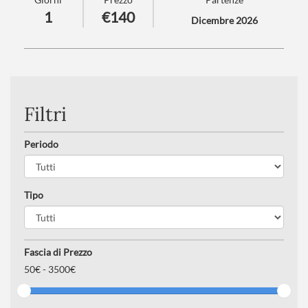
Villach!
1
€140
Dicembre 2026
Numero partecipanti
: minimo 20 - massimo 40
Trattamento
: Pranzo in ristorante
Filtri
Periodo
Tipo
Fascia di Prezzo
50
€ -
3500€