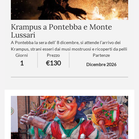
Krampus a Pontebba e Monte
Lussari
A Pontebba la sera dell’ 8 dicembre, si attende l’arrivo dei
Krampus, strani esseri dai musi mostruosi e ricoperti da pelli
Giorni
Prezzo
Partenze
e pellicce, in una rumorosa sfilata la cui tradizione si perde
1
€130
nella notte dei tempi.
Dicembre 2026
Numero partecipanti
: minimo 20 - massimo 40
Trattamento
:Pranzo in ristorante