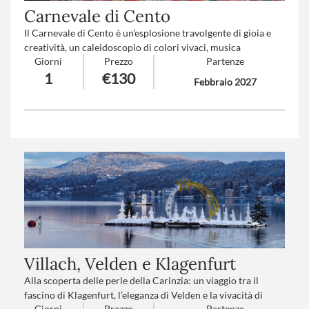
Carnevale di Cento
Il Carnevale di Cento è un’esplosione travolgente di gioia e
creatività, un caleidoscopio di colori vivaci, musica
Giorni
Prezzo
Partenze
coinvolgente e sorrisi contagiosi. Qui la tradizione prende
1
€130
vita in forme sorprendenti, tra carri maestosi e travestimenti
Febbraio 2027
fantasiosi, trasformando ogni cuore in un bambino che si
lascia avvolgere dalla magia e dall’incanto di un sogno
condiviso.
Numero partecipanti
: minimo 20 - massimo 40
Trattamento
*: Pranzo in ristorante
Villach, Velden e Klagenfurt
Alla scoperta delle perle della Carinzia: un viaggio tra il
fascino di Klagenfurt, l’eleganza di Velden e la vivacità di
Giorni
Prezzo
Partenze