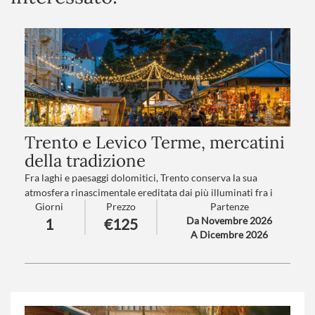
Trento e Levico Terme, mercatini
della tradizione
Fra laghi e paesaggi dolomitici, Trento conserva la sua
atmosfera rinascimentale ereditata dai più illuminati fra i
Giorni
Prezzo
Partenze
Principi Vescovi.
Da Novembre 2026
1
€125
Levico vi trasporterà in un mondo incantato grazie al suo
A Dicembre 2026
lago e ai suoi mercatini nel Parco delle Terme degli Asburgo…
Numero partecipanti
: minimo 20 - massimo 40
Trattamento
: Pranzo in ristorante