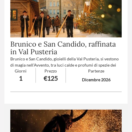
Brunico e San Candido, raffinata
in Val Pusteria
Brunico e San Candido, gioielli della Val Pusteria, si vestono
di magia nell’Avvento, tra luci calde e profumi di spezie dei
Giorni
Prezzo
Partenze
mercatini di Natale. Per chi ama gli ambienti da favola,
1
€125
l’atmosfera romantica e il buongusto dell’Alto Adige.
Dicembre 2026
Numero partecipanti
: minimo 20 - massimo 40
Trattamento
: Pranzo in ristorante