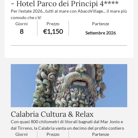
- Hotel Parco dei Principi 4****
Per l'estate 2026...tutti al mare con AbacoVillage... il mare più
comodo che c'è!
Giorni
Prezzo
Partenze
Fermati un attimo! Qui non c'è solo soggiorno mare ma
8
€1,150
Settembre 2026
molto di più!
Le formula
“trasporto organizzato”
include:
Pullman GranTurismo da Friuli Venezia Giulia e Veneto
orientale, hotel con il trattamento indicato, tasse di
soggiorno, servizio spiaggia, wi-fi, Assistenza fornita dalla
reception in hotel.
Perfetto se
- non hai voglia di guidare e doverti occupare di traffico,
logistica, multe.
- vuoi stare in compagnia e avere qualcuno che si prende
cura degli aspetti pratici e tu pensi solo a goderti la
destinazione
Calabria Cultura & Relax
- Se sei una mamma (o papà) con figli, nonni con nipoti,
nonna+figlia+nipote. Dovrai solo pensare a goderti la
Con quasi 800 chilometri di litorali bagnati dal Mar Jonio e
destinazione
dal Tirreno, la Calabria vanta un decimo del profilo costiero
Giorni
Prezzo
Partenze
della Penisola. Ma a rendere unica l’antica kalon-brion (che
La formula
“trasporto libero”
include: soggiorno in hotel con