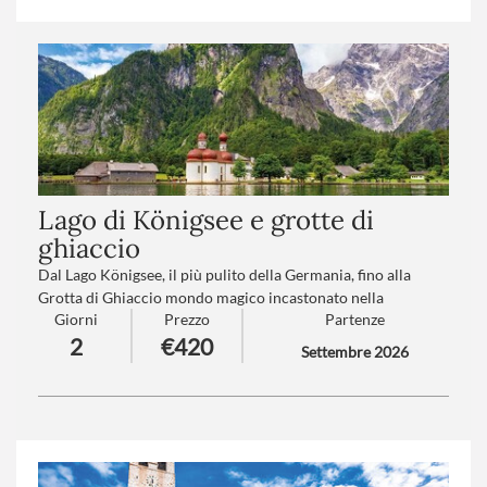
monumentali e religiosi, tra cui San Pietro e Castel
Sant’Angelo.”
Trattamento
: Pensione completa con bevande
Numero partecipanti
: minimo 20 - massimo 40
Lago di Königsee e grotte di
ghiaccio
Dal Lago Königsee, il più pulito della Germania, fino alla
Grotta di Ghiaccio mondo magico incastonato nella
Giorni
Prezzo
Partenze
profondità delle montagne. Un viaggio attivo, ricco di natura
2
€420
e fascino per tutta la famiglia. Nella natura alpina più pura.
Settembre 2026
Trattamento
: Pensione completa con bevande
Numero partecipanti
: minimo 20 - massimo 40