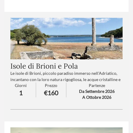
Trattamento
: Pensione completa con bevande
Isole di Brioni e Pola
Le isole di Brioni, piccolo paradiso immerso nell’Adriatico,
incantano con la loro natura rigogliosa, le acque cristalline e
Giorni
Prezzo
Partenze
il fascino di un tempo sospeso. Un luogo dove storia e
Da Settembre 2026
1
€160
paesaggi selvaggi si incontrano, regalando emozioni uniche.
A Ottobre 2026
Pola, invece, con la sua maestosa arena romana e il profumo
di mare che avvolge le strade, racconta una storia millenaria
tra arte, cultura e un’atmosfera autentica che conquista il
cuore…