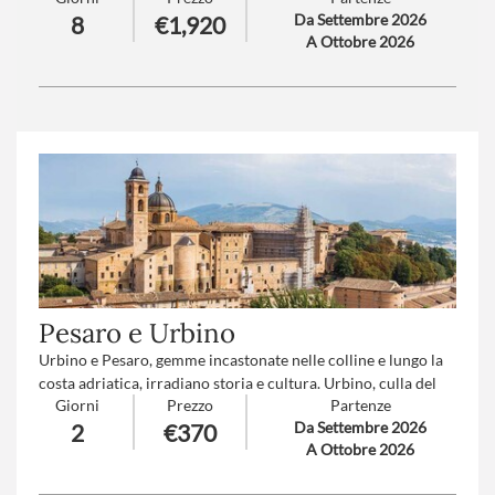
Da Settembre 2026
8
€1,920
zafferano, pomice, ulivi. Generosa d’Arte, la Sicilia è un
A Ottobre 2026
museo all’aperto… lasciatevi sedurre…
Numero partecipanti
: minimo 20 - massimo 40
Trattamento
: Pensione completa con bevande
Pesaro e Urbino
Urbino e Pesaro, gemme incastonate nelle colline e lungo la
costa adriatica, irradiano storia e cultura. Urbino, culla del
Giorni
Prezzo
Partenze
Rinascimento e città natale di Raffaello. Pesaro, città di
Da Settembre 2026
2
€370
Rossini e Capitale Italiana della Cultura 2024, vanta un ricco
A Ottobre 2026
patrimonio musicale e una vivace scena culturale.
Numero partecipanti
: minimo 20 - massimo 45