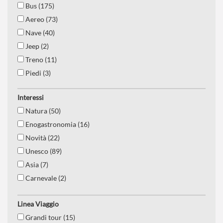
Bus (175)
Aereo (73)
Nave (40)
Jeep (2)
Treno (11)
Piedi (3)
Interessi
Natura (50)
Enogastronomia (16)
Novità (22)
Unesco (89)
Asia (7)
Carnevale (2)
Est europa (19)
Linea Viaggio
Nord europa (15)
Grandi tour (15)
Destinazioni da sogno (19)