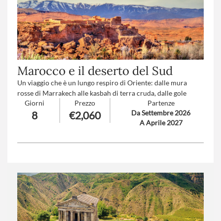
Marocco e il deserto del Sud
Un viaggio che è un lungo respiro di Oriente: dalle mura
rosse di Marrakech alle kasbah di terra cruda, dalle gole
Giorni
Prezzo
Partenze
scolpite dal tempo alle dune dorate del Sahara. Un percorso
Da Settembre 2026
8
€2,060
che attraversa oasi senza tempo, palmeti leggendari e villaggi
A Aprile 2027
berberi sospesi tra storia e silenzio. Marocco dei contrasti e
dei miraggi, che accoglie, emoziona e rimane nel cuore come
un racconto che continua anche dopo il ritorno.
Numero partecipanti
: minimo 15 - massimo 25
Trattamento
: Pensione completa con bevande
Supplemento trasferimento aeroporto a/r
: V1-V2-V3-V4
(
clicca qui per le tariffe
)