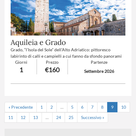
Aquileia e Grado
Grado, “l’Isola del Sole” dell’Alto Adriatico: pittoresco
labirinto di calli e campielli a cui fanno da sfondo panorami
Giorni
Prezzo
Partenze
incantevoli sul lungomare e la laguna. Dopo una navigazione
1
€160
tra canali e barene, pranzo immersi in quest’oasi naturale
Settembre 2026
sull’isola di Anfora. Aquileia, antica città romana Patrimonio
Mondiale UNESCO, tra le rovine del Porto Fluviale e la
maestosa Basilica Patriarcale.
« Precedente
1
2
…
5
6
7
8
9
10
11
12
13
…
24
25
Successivo »