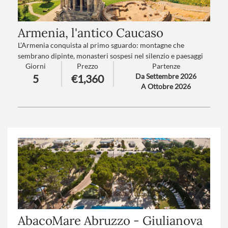
Armenia, l'antico Caucaso
L’Armenia conquista al primo sguardo: montagne che
sembrano dipinte, monasteri sospesi nel silenzio e paesaggi
Giorni
Prezzo
Partenze
che emozionano. È un viaggio che sorprende, avvolge e
Da Settembre 2026
5
€1,360
chiama, perfetto per chi vuole scoprire una terra autentica
A Ottobre 2026
ricca di fascino e storie indimenticabili.
Numero partecipanti
: minimo 15 - massimo 30
Trattamento
: Pensione completa con bevande
AbacoMare Abruzzo - Giulianova