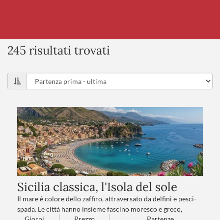
245 risultati trovati
Sicilia classica, l'Isola del sole
Il mare è colore dello zaffiro, attraversato da delfini e pesci-
spada. Le città hanno insieme fascino moresco e greco,
Giorni
Prezzo
Partenze
mediterraneo e cosmopolita. I profumi sono intensi, di