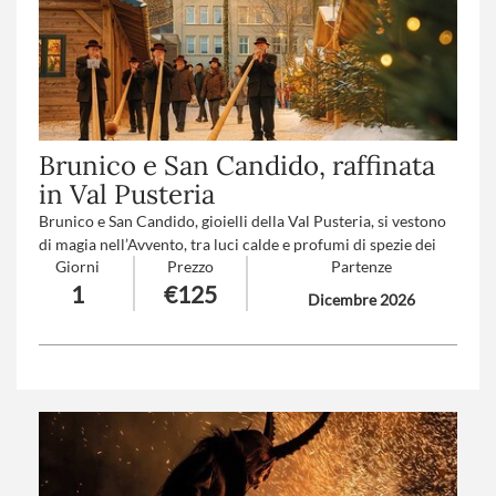
Brunico e San Candido, raffinata
in Val Pusteria
Brunico e San Candido, gioielli della Val Pusteria, si vestono
di magia nell’Avvento, tra luci calde e profumi di spezie dei
Giorni
Prezzo
Partenze
mercatini di Natale. Per chi ama gli ambienti da favola,
1
€125
l’atmosfera romantica e il buongusto dell’Alto Adige.
Dicembre 2026
Numero partecipanti
: minimo 20 - massimo 40
Trattamento
: Pranzo in ristorante