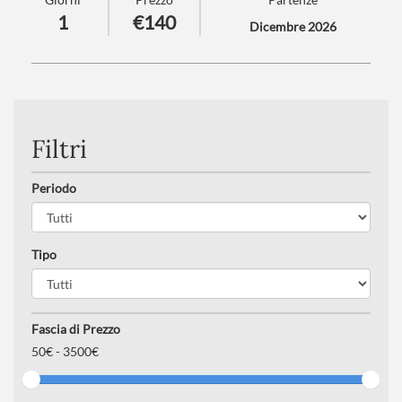
Villach!
1
€140
Dicembre 2026
Numero partecipanti
: minimo 20 - massimo 40
Trattamento
: Pranzo in ristorante
Filtri
Periodo
Tipo
Fascia di Prezzo
50
€ -
3500€