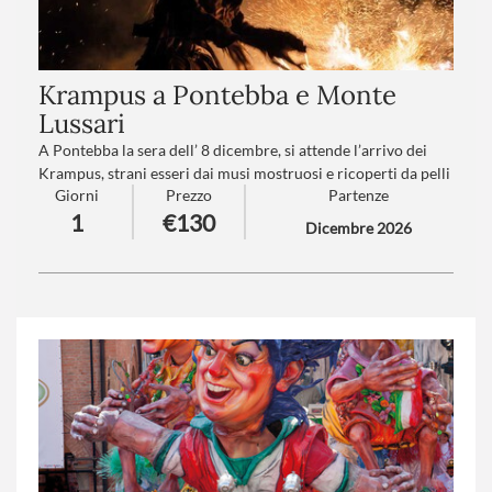
Krampus a Pontebba e Monte
Lussari
A Pontebba la sera dell’ 8 dicembre, si attende l’arrivo dei
Krampus, strani esseri dai musi mostruosi e ricoperti da pelli
Giorni
Prezzo
Partenze
e pellicce, in una rumorosa sfilata la cui tradizione si perde
1
€130
nella notte dei tempi.
Dicembre 2026
Numero partecipanti
: minimo 20 - massimo 40
Trattamento
:Pranzo in ristorante