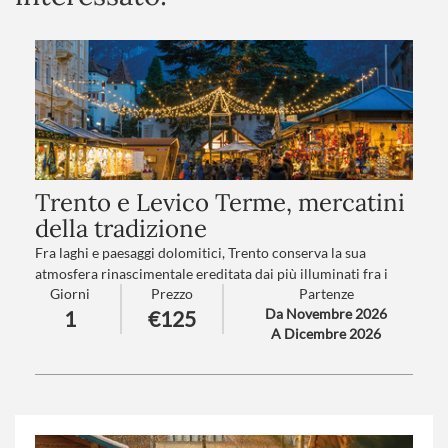
Trento e Levico Terme, mercatini
della tradizione
Fra laghi e paesaggi dolomitici, Trento conserva la sua
atmosfera rinascimentale ereditata dai più illuminati fra i
Giorni
Prezzo
Partenze
Principi Vescovi.
Da Novembre 2026
1
€125
Levico vi trasporterà in un mondo incantato grazie al suo
A Dicembre 2026
lago e ai suoi mercatini nel Parco delle Terme degli Asburgo…
Numero partecipanti
: minimo 20 - massimo 40
Trattamento
: Pranzo in ristorante