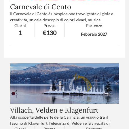
Carnevale di Cento
Il Carnevale di Cento è un’esplosione travolgente di gioia e
creatività, un caleidoscopio di colori vivaci, musica
Giorni
Prezzo
Partenze
coinvolgente e sorrisi contagiosi. Qui la tradizione prende
1
€130
vita in forme sorprendenti, tra carri maestosi e travestimenti
Febbraio 2027
fantasiosi, trasformando ogni cuore in un bambino che si
lascia avvolgere dalla magia e dall’incanto di un sogno
condiviso.
Numero partecipanti
: minimo 20 - massimo 40
Trattamento
*: Pranzo in ristorante
Villach, Velden e Klagenfurt
Alla scoperta delle perle della Carinzia: un viaggio tra il
fascino di Klagenfurt, l’eleganza di Velden e la vivacità di
Giorni
Prezzo
Partenze