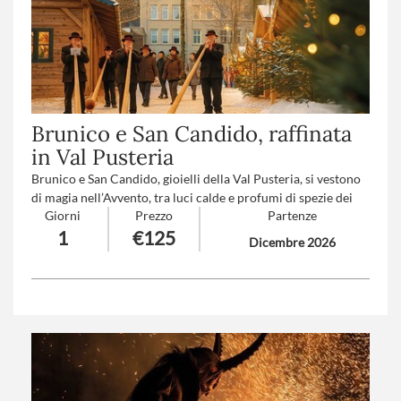
Brunico e San Candido, raffinata
in Val Pusteria
Brunico e San Candido, gioielli della Val Pusteria, si vestono
di magia nell’Avvento, tra luci calde e profumi di spezie dei
Giorni
Prezzo
Partenze
mercatini di Natale. Per chi ama gli ambienti da favola,
1
€125
l’atmosfera romantica e il buongusto dell’Alto Adige.
Dicembre 2026
Numero partecipanti
: minimo 20 - massimo 40
Trattamento
: Pranzo in ristorante