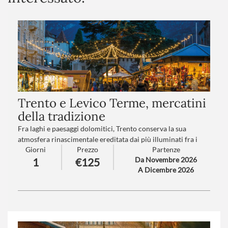
Trento e Levico Terme, mercatini
della tradizione
Fra laghi e paesaggi dolomitici, Trento conserva la sua
atmosfera rinascimentale ereditata dai più illuminati fra i
Giorni
Prezzo
Partenze
Principi Vescovi.
Da Novembre 2026
1
€125
Levico vi trasporterà in un mondo incantato grazie al suo
A Dicembre 2026
lago e ai suoi mercatini nel Parco delle Terme degli Asburgo…
Numero partecipanti
: minimo 20 - massimo 40
Trattamento
: Pranzo in ristorante