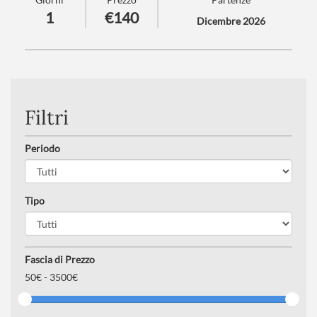
Villach!
1
€140
Dicembre 2026
Numero partecipanti
: minimo 20 - massimo 40
Trattamento
: Pranzo in ristorante
Filtri
Periodo
Tipo
Fascia di Prezzo
50
€ -
3500€