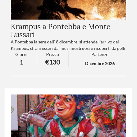
Krampus a Pontebba e Monte
Lussari
A Pontebba la sera dell’ 8 dicembre, si attende l’arrivo dei
Krampus, strani esseri dai musi mostruosi e ricoperti da pelli
Giorni
Prezzo
Partenze
e pellicce, in una rumorosa sfilata la cui tradizione si perde
1
€130
nella notte dei tempi.
Dicembre 2026
Numero partecipanti
: minimo 20 - massimo 40
Trattamento
:Pranzo in ristorante