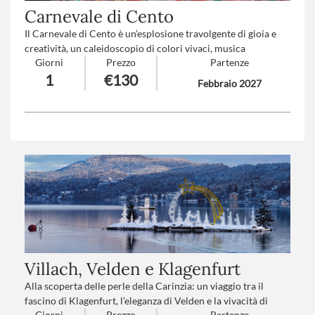
Carnevale di Cento
Il Carnevale di Cento è un’esplosione travolgente di gioia e
creatività, un caleidoscopio di colori vivaci, musica
Giorni
Prezzo
Partenze
coinvolgente e sorrisi contagiosi. Qui la tradizione prende
1
€130
vita in forme sorprendenti, tra carri maestosi e travestimenti
Febbraio 2027
fantasiosi, trasformando ogni cuore in un bambino che si
lascia avvolgere dalla magia e dall’incanto di un sogno
condiviso.
Numero partecipanti
: minimo 20 - massimo 40
Trattamento
*: Pranzo in ristorante
Villach, Velden e Klagenfurt
Alla scoperta delle perle della Carinzia: un viaggio tra il
fascino di Klagenfurt, l’eleganza di Velden e la vivacità di
Giorni
Prezzo
Partenze