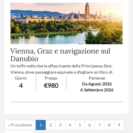
Vienna, Graz e navigazione sul
Danubio
Un tuffo nella storia affascinante della Principessa Sissi.
Vienna, dove passeggiare equivale a sfogliare un libro di
Giorni
Prezzo
Partenze
storia e Graz, capitale della Stiria, romantico scenario di
Da Agosto 2026
4
€980
cultura e arte barocca, e il Danubio che da sempre popola
A Settembre 2026
sogni romantici..
Numero partecipanti
: minimo 20 massimo 40
Trattamento
: Pensione completa con bevande
« Precedente
1
2
3
4
5
6
7
8
9