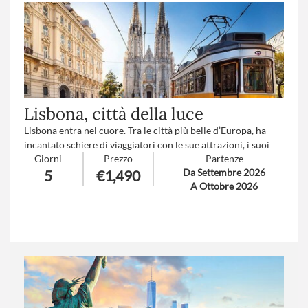
Lisbona, città della luce
Lisbona entra nel cuore. Tra le città più belle d’Europa, ha
incantato schiere di viaggiatori con le sue attrazioni, i suoi
Giorni
Prezzo
Partenze
palazzi e i suoi quartieri.
Da Settembre 2026
5
€1,490
Come scrisse uno dei suoi figli più illustri, Fernando Pessoa:
A Ottobre 2026
«non ci sono per me fiori che siano pari a quelli che vedo a
Lisbona sotto il sole».
Trattamento
: Pensione completa con bevande
Numero partecipanti
: minimo 20 - massimo 30