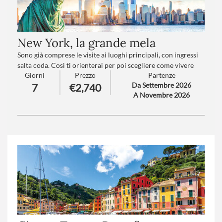
New York, la grande mela
Sono già comprese le visite ai luoghi principali, con ingressi
salta coda. Così ti orienterai per poi scegliere come vivere
Giorni
Prezzo
Partenze
due giorni del tuo viaggio come desideri. Con i consigli del
Da Settembre 2026
7
€2,740
nostro accompagnatore sarai sicuro di vivere New York al
A Novembre 2026
100%. Come la vuoi tu!
Trattamento
: Pernottamento e colazione
Numero partecipanti
: minimo 15 - massimo 30