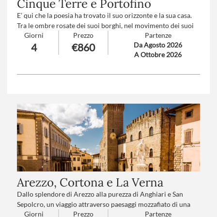
Cinque Terre e Portofino
E’ qui che la poesia ha trovato il suo orizzonte e la sua casa.
Tra le ombre rosate dei suoi borghi, nel movimento dei suoi
Giorni
Prezzo
Partenze
colli, oltre l'azzurro profondissimo del mare, la Liguria apre
Da Agosto 2026
4
€860
discreta il sogno di Petrarca, il mistero della perfetta
A Ottobre 2026
armonia tra l'uomo e il suo mare, la sua terra.
Numero partecipanti
: minimo 20 - massimo 45
Trattamento
: Pensione completa con bevande
Arezzo, Cortona e La Verna
Dallo splendore di Arezzo alla purezza di Anghiari e San
Sepolcro, un viaggio attraverso paesaggi mozzafiato di una
Giorni
Prezzo
Partenze
Toscana che si svela come un palcoscenico naturale. Le