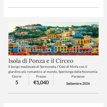
fascino delle cascate del Reno, le più grandi d’Europa.
Trattamento
: Pensione completa con bevande
Numero partecipanti
: minimo 20 - massimo 45
Isola di Ponza e il Circeo
Il borgo medievale di Sermoneta, l’Oasi di Ninfa con il
giardino più romantico al mondo, Sperlonga dalla fisionomia
Giorni
Prezzo
Partenze
greca, l’isola di Ponza quintessenza mediterranea...
5
€1,040
Uno stupefacente equilibrio tra l’uomo e l’ambiente
Settembre 2026
circostante
Trattamento
: Pensione completa con bevande
Numero partecipanti
: minimo 20 - massimo 45