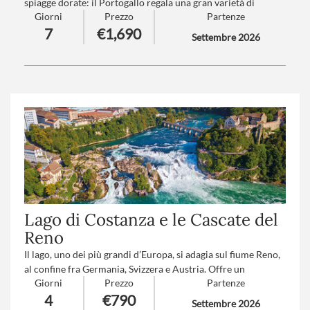
spiagge dorate: il Portogallo regala una gran varietà di
Giorni
Prezzo
Partenze
emozioni. Ma sta in Algarve il Portogallo più ambito, lontano
7
€1,690
dalle rotte più note, con i suoi 150 Km di costa che si
Settembre 2026
affacciano sull’Oceano Atlantico. Grazie al suo clima mite,
l’Algarve è costantemente illuminato dal sole e si può visitare
tutto l’Anno.
Trattamento
: Pensione completa con bevande
Numero partecipanti
: minimo 20 - massimo 40
Lago di Costanza e le Cascate del
Reno
Il lago, uno dei più grandi d’Europa, si adagia sul fiume Reno,
al confine fra Germania, Svizzera e Austria. Offre un
Giorni
Prezzo
Partenze
incantevole mix tra paesini medioevali, romantiche
4
€790
passeggiate in riva alle sue acque quiete, località mondane e il
Settembre 2026