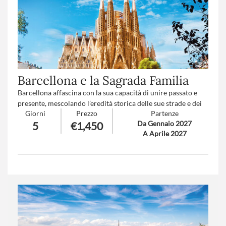
Numero partecipanti
: minimo 20 - massimo 40
Trattamento
: Pensione completa con bevande
Suppl. partenze
: B-C-D-E-F-G-H-I (
clicca qui per le tariffe
)
Barcellona e la Sagrada Familia
Barcellona affascina con la sua capacità di unire passato e
presente, mescolando l’eredità storica delle sue strade e dei
Giorni
Prezzo
Partenze
suoi monumenti con un dinamismo urbano fatto di
Da Gennaio 2027
5
€1,450
creatività, innovazione e una quotidianità scandita da ritmi
A Aprile 2027
autentici e coinvolgenti. Vere chicche sono le visite fuori dal
centro città e agli interni della Sagrada Familia.
Numero partecipanti
: minimo 15 - massimo 30
Trattamento
: Pensione completa con bevande
Trasferimento aeroporto
: V1-V2-V3-V4 (
clicca qui per le
tariffe
)