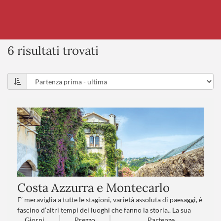
6 risultati trovati
Costa Azzurra e Montecarlo
E’ meraviglia a tutte le stagioni, varietà assoluta di paesaggi, è
fascino d’altri tempi dei luoghi che fanno la storia.. La sua
Giorni
Prezzo
Partenze
luce ha sedotto e personaggi e artisti fra i più celebri del