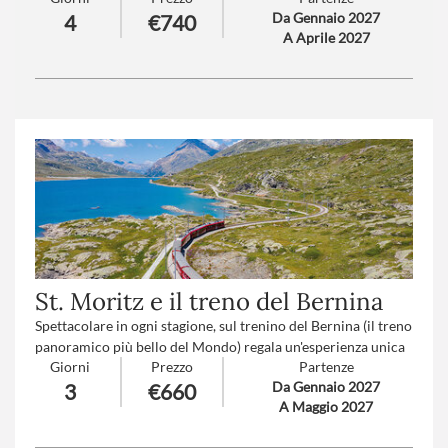
Da Gennaio 2027
4
€740
mondo. Lasciatevi trasportare dal suo fascino, anche voi...
A Aprile 2027
Numero partecipanti
: minimo 20 - massimo 40
Trattamento
: Pensione completa con bevande
Suppl. partenze
: A-B-C-D-F-H-I (
clicca qui per le tariffe
)
St. Moritz e il treno del Bernina
Spettacolare in ogni stagione, sul trenino del Bernina (il treno
panoramico più bello del Mondo) regala un'esperienza unica
Giorni
Prezzo
Partenze
attraversando Luoghi Patrimonio UNESCO fino a 2.253
Da Gennaio 2027
3
€660
metri, trattenendo il fiato dall’emozione lungo un percorso
A Maggio 2027
magico fra vette e panorami immutati da millenni. Il Lago
d’Iseo e Monte Isola regalano scorci autentici e l’atmosfera