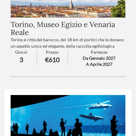
Torino, Museo Egizio e Venaria
Reale
Torino è città del barocco, dei 18 km di portici che le donano
un aspetto unico ed elegante, della raccolta egittologica
Giorni
Prezzo
Partenze
seconda solo a quella del Cairo, delle montagne sullo sfondo
Da Gennaio 2027
3
€610
dei viali e del mitico fiume Po. La grandiosa Reggia di Venaria
A Aprile 2027
Reale, patrimonio UNESCO, è la "Versailles italiana“
circondata da un polmone verde di 3.600 ettari.
Numero partecipanti
: minimo 20 - massimo 40
Trattamento
: Pensione completa con bevande
Supplemento partenze
: A-B-C-D-F-H-I (
clicca qui per le
tariffe
)