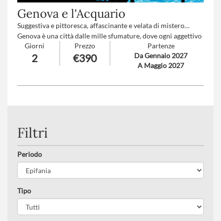
Genova e l'Acquario
Suggestiva e pittoresca, affascinante e velata di mistero…
Genova è una città dalle mille sfumature, dove ogni aggettivo
Giorni
Prezzo
Partenze
sembra raccontare solo una parte del suo animo complesso e
Da Gennaio 2027
2
€390
affascinante. “Splendore e Miseria” è la definizione che forse
A Maggio 2027
più di tutte ne cattura l’essenza: un intreccio profondo di
bellezza e contrasti, di antichi fasti e ombre silenziose, di
palazzi nobiliari che si affacciano su vicoli stretti e segreti.
Numero partecipanti
: minimo 20 - massimo 40
Trattamento
: Pensione completa con bevande
Suppl. partenze
: A-B-C-D-F-H-I (
clicca qui per le tariffe
)
Filtri
Periodo
Tipo