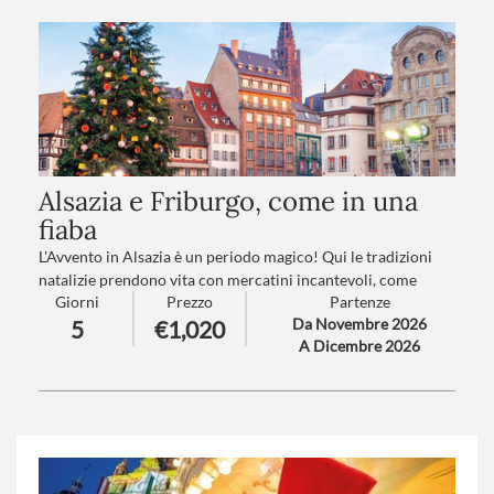
Alsazia e Friburgo, come in una
fiaba
L'Avvento in Alsazia è un periodo magico! Qui le tradizioni
natalizie prendono vita con mercatini incantevoli, come
Giorni
Prezzo
Partenze
quello di Strasburgo, che con oltre 500 anni di storia è il più
Da Novembre 2026
5
€1,020
antico di Francia oppure uno dei più suggestivi e
A Dicembre 2026
autenticamente alsaziani, quello di Colmar. Le piazze si
riempiono di bancarelle che offrono prodotti artigianali, vin
brulé e biscotti speziati. In Alsazia, l'Avvento non è solo una
preparazione al Natale, ma una celebrazione della cultura e
della comunità, dove la convivialità e la tradizione si fondono
in un'atmosfera calorosa e accogliente.