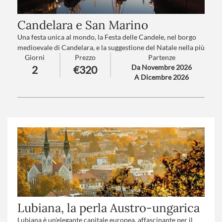
Candelara e San Marino
Una festa unica al mondo, la Festa delle Candele, nel borgo
medioevale di Candelara, e la suggestione del Natale nella più
Giorni
Prezzo
Partenze
antica repubblica del Mondo, San Marino, che domina
Da Novembre 2026
2
€320
l'Adriatico.
A Dicembre 2026
Numero partecipanti
: minimo 20 - massimo 40
Trattamento
: Pensione completa con bevande
Supplementi partenze
: A-B-C-D-F-G-I (
clicca qui per le
tariffe
)
Lubiana, la perla Austro-ungarica
Lubiana è un'elegante capitale europea, affascinante per il