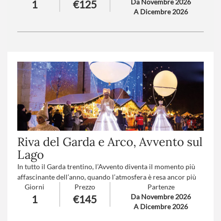
Da Novembre 2026
1
€125
Levico vi trasporterà in un mondo incantato grazie al suo
A Dicembre 2026
lago e ai suoi mercatini nel Parco delle Terme degli Asburgo…
Numero partecipanti
: minimo 20 - massimo 40
Trattamento
: Pranzo in ristorante
Riva del Garda e Arco, Avvento sul
Lago
In tutto il Garda trentino, l’Avvento diventa il momento più
affascinante dell’anno, quando l’atmosfera è resa ancor più
Giorni
Prezzo
Partenze
intensa dalle scenografie dei centri storici addobbati a festa.
Da Novembre 2026
1
€145
Numero partecipanti
: minimo 20 - massimo 40
A Dicembre 2026
Trattamento
: Pranzo in ristorante