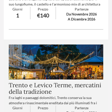
suo lungofiume, il castello e l'armonioso mix di architettura
Giorni
Prezzo
Partenze
austro-ungarica e contemporanea. Piccola ma vivace,
Da Novembre 2026
1
€140
conquista con la sua autenticità, l'atmosfera accogliente, i
A Dicembre 2026
suoi locali e boutique dal gusto internazionale.
Numero partecipanti
: minimo 20 - massimo 40
Trattamento
: Pranzo in ristorante
Trento e Levico Terme, mercatini
della tradizione
Fra laghi e paesaggi dolomitici, Trento conserva la sua
atmosfera rinascimentale ereditata dai più illuminati fra i
Giorni
Prezzo
Partenze
Principi Vescovi.