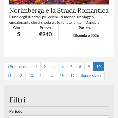
Norimberga e la Strada Romantica
È uno degli itinerari più celebri al mondo, un viaggio
emozionante che si snoda tra le vallate lungo il Danubio,
Giorni
Prezzo
Partenze
affascinanti case a graticcio, eleganti castelli barocchi e
5
€940
giardini multicolore. Villaggi dal fascino senza tempo, dove il
Dicembre 2026
respiro del Medioevo si percepisce ancora tra le strade e le
piazze, accolgono il visitatore in un’atmosfera magica,
regalando un’esperienza unica fatta di storia, tradizione e
bellezza senza fine.
Numero partecipanti
: minimo 20 - massimo 40
« Precedente
1
2
…
6
7
8
9
10
Trattamento
: Pensione completa con bevande
Suppl. partenze
: B-C-D-E-F-G-H-I (
clicca qui per le tariffe
)
11
12
13
14
…
18
19
Successivo »
Filtri
Periodo