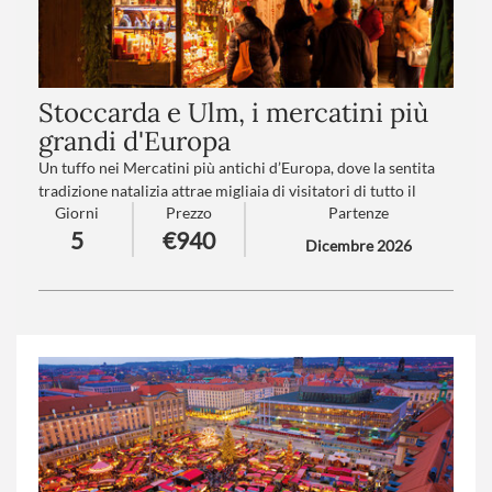
Stoccarda e Ulm, i mercatini più
grandi d'Europa
Un tuffo nei Mercatini più antichi d’Europa, dove la sentita
tradizione natalizia attrae migliaia di visitatori di tutto il
Giorni
Prezzo
Partenze
mondo. Un viaggio nel cuore del Baden-Württemberg, dalla
5
€940
vivace Stoccarda alla romantica Ulm, città natale di Albert
Dicembre 2026
Einstein, con il suo suggestivo mercatino ai piedi del
campanile più alto del mondo!
Numero partecipanti
: minimo 20 - massimo 40
Trattamento
: Pensione completa con bevande
Suppl. partenze
: B-C-D-E-F-G-H-I (
clicca qui per le tariffe
)