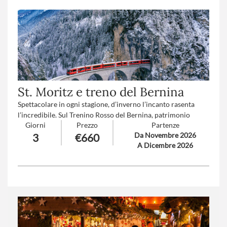
d’inverno.
Numero partecipanti
: minimo 20 - massimo 40
Trattamento
: Pranzo in ristorante
St. Moritz e treno del Bernina
Spettacolare in ogni stagione, d’inverno l’incanto rasenta
l’incredibile. Sul Trenino Rosso del Bernina, patrimonio
Giorni
Prezzo
Partenze
mondiale UNESCO, fino a 2.253 metri, tra laghi, ghiacciai,
Da Novembre 2026
3
€660
foreste, fino alle curate architetture di St. Moritz, per
A Dicembre 2026
assaporare una delle grandi avventure d’Italia.
Numero partecipanti
: minimo 20 massimo 40
Trattamento
: Pensione completa con bevande
Supplementi partenze
: A-B-C-D-F-H-I (
clicca qui per le
tariffe
)