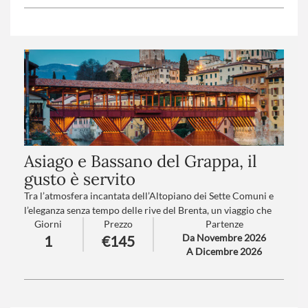
Asiago e Bassano del Grappa, il
gusto è servito
Tra l’atmosfera incantata dell’Altopiano dei Sette Comuni e
l’eleganza senza tempo delle rive del Brenta, un viaggio che
Giorni
Prezzo
Partenze
profuma di festa e tradizione. Asiago accoglie con i suoi
Da Novembre 2026
1
€145
mercatini natalizi, immersi in un paesaggio da fiaba, tra luci
A Dicembre 2026
soffuse, sapori autentici e artigianato montano. Poi, Bassano
del Grappa, con il suo ponte palladiano e le piazze ornate a
festa, dove storia, gusto e spirito natalizio si fondono in
un’esperienza unica tra bellezza veneta e suggestione