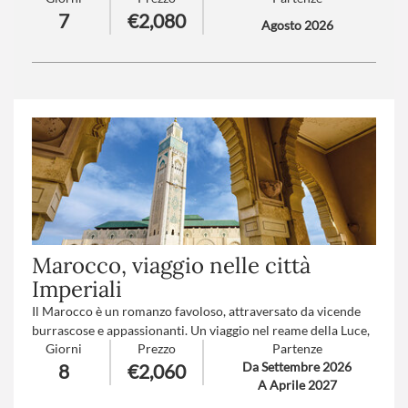
7
€2,080
per il pianeta.
Agosto 2026
Trattamento
: Mezza pensione
Numero partecipanti
: minimo 20 - massimo 45
Marocco, viaggio nelle città
Imperiali
Il Marocco è un romanzo favoloso, attraversato da vicende
burrascose e appassionanti. Un viaggio nel reame della Luce,
Giorni
Prezzo
Partenze
il cui mistero è intriso nelle vecchie pietre di città antiche, tra
Da Settembre 2026
8
€2,060
le dune del deserto e nello sguardo intenso della sua gente.
A Aprile 2027
Marocco dolce sogno accogliente, affascinante e magnetico..