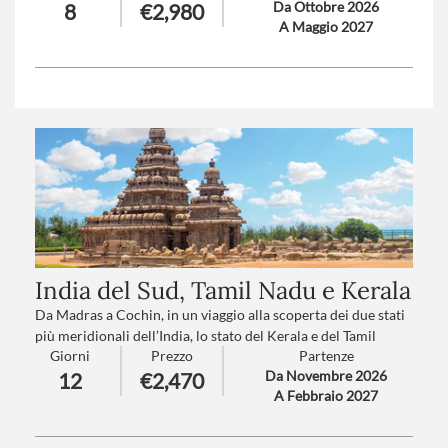
colori!
Da Ottobre 2026
8
€2,980
Numero partecipanti
: minimo 12 - massimo 25
A Maggio 2027
Numero partecipanti
: minimo 15 - massimo 35
Trattamento
: Pensione completa con bevande
Trattamento
: Pensione completa
Supplemento trasferimento aeroporto a/r
: V1-V2-V3-V4
Supplemento trasferimento aeroporto a/r
: V1-V2-V3-V4
(
clicca qui per le tariffe
)
(
clicca qui per le tariffe
)
India del Sud, Tamil Nadu e Kerala
Da Madras a Cochin, in un viaggio alla scoperta dei due stati
più meridionali dell’India, lo stato del Kerala e del Tamil
Giorni
Prezzo
Partenze
Nadu. Qui vi attendono affascinanti Templi la tradizione
Da Novembre 2026
12
€2,470
millenaria dell’Ayurveda, palme, spiagge infinite e dolce vita
A Febbraio 2027
rurale. Il Sud dell’India con AbacoViaggi è la destinazione
ideale per sentirsi 'in pace con il mondo e con i sensi'.