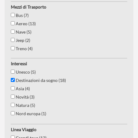
Mezzi di Trasporto
Bus (7)
Aereo (13)
Nave (5)
Jeep (2)
Treno (4)
Interessi
Unesco (5)
Destinazioni da sogno (18)
Asia (4)
Novità (3)
Natura (5)
Nord europa (1)
Mediterraneo (3)
Linea Viaggio
Navigazione (2)
Grandi tour (12)