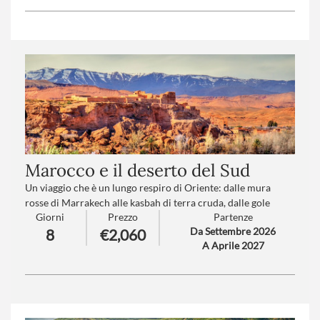
Numero partecipanti
: minimo 15 - massimo 35
Trattamento
: Pensione completa con bevande
Supplemento trasferimento aeroporto a/r
: V1-V2-V3-V4
(
clicca qui per le tariffe
)
Marocco e il deserto del Sud
Un viaggio che è un lungo respiro di Oriente: dalle mura
rosse di Marrakech alle kasbah di terra cruda, dalle gole
Giorni
Prezzo
Partenze
scolpite dal tempo alle dune dorate del Sahara. Un percorso
Da Settembre 2026
8
€2,060
che attraversa oasi senza tempo, palmeti leggendari e villaggi
A Aprile 2027
berberi sospesi tra storia e silenzio. Marocco dei contrasti e
dei miraggi, che accoglie, emoziona e rimane nel cuore come
un racconto che continua anche dopo il ritorno.
Numero partecipanti
: minimo 15 - massimo 25
Trattamento
: Pensione completa con bevande