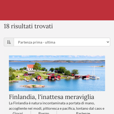
18 risultati trovati
Finlandia, l'inattesa meraviglia
La Finlandia è natura incontaminata a portata di mano,
accogliente nei modi, pittoresca e pacifica, lontano dal caos e
Giorni
Prezzo
Partenze
dalla fretta. Un itinerario che parla di tutela, rispetto e amore