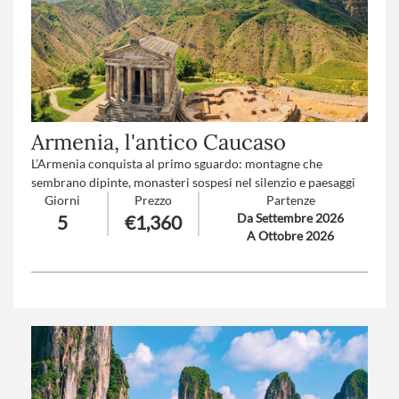
Supplemento trasferimento aeroporto a/r
: V1-V2-V3-V4
(
clicca qui per le tariffe
)
Armenia, l'antico Caucaso
L’Armenia conquista al primo sguardo: montagne che
sembrano dipinte, monasteri sospesi nel silenzio e paesaggi
Giorni
Prezzo
Partenze
che emozionano. È un viaggio che sorprende, avvolge e
Da Settembre 2026
5
€1,360
chiama, perfetto per chi vuole scoprire una terra autentica
A Ottobre 2026
ricca di fascino e storie indimenticabili.
Numero partecipanti
: minimo 15 - massimo 30
Trattamento
: Pensione completa con bevande