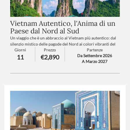
Vietnam Autentico, l'Anima di un
Paese dal Nord al Sud
Un viaggio che è un abbraccio al Vietnam più autentico: dal
silenzio mistico delle pagode del Nord ai colori vibranti del
Giorni
Prezzo
Partenze
Delta del Mekong, passando per città sospese tra passato
Da Settembre 2026
11
€2,890
imperiale e vita moderna.
A Marzo 2027
Un itinerario che scorre come un racconto, dove ogni giorno
svela un volto diverso del Paese: la poesia di Hanoi e dei suoi
antichi quartieri, gli scenari leggendari della Baia di Halong,
l’eleganza senza tempo di Hoi An, la grandezza regale di Hue,
fino all’energia travolgente di Ho Chi Minh City.
Numero partecipanti
: minimo 12 - massimo 25
Trattamento
: Pensione completa
Supplemento trasferimento aeroporto a/r
: V1-V2-V3-V4
(
clicca qui per le tariffe
)