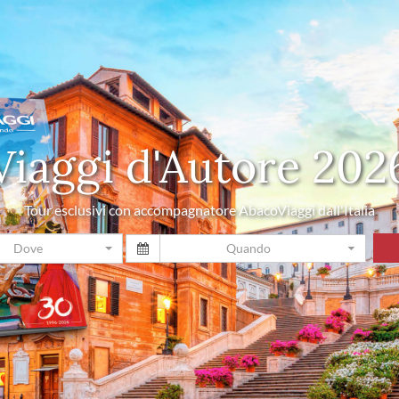
Viaggi d'Autore 202
Tour esclusivi con accompagnatore AbacoViaggi dall'Italia
Dove
Quando