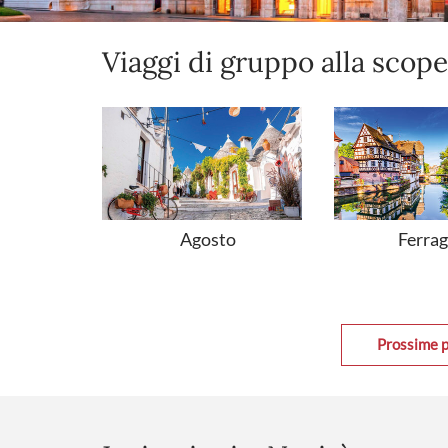
Viaggi di gruppo alla scop
a
Ferra
Agosto
Prossime 