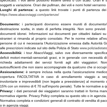
specificato. I voli aerei possono essere diretti o con scalo. Orari e tr
soggetti a variazione. Orari dei pullman, dei voli e nomi hotel verranno
Luoghi di partenza:
a questo link trovate i punti di partenza dei n
https://www.abacoviaggi.com/partenze/
Documento:
i partecipanti dovranno essere muniti di documento/cer
destinazione scelta, in stato di perfetta integrità. Non sono previsti 
documenti idonei. Informazioni sui documenti per cittadini italiani s
stranieri si rimanda al proprio consolato. Per le norme relative all'es
persone di cui è necessaria l'Autorizzazione emessa dalla Autorità G
alle prescrizioni indicate sul sito della Polizia di Stato
www.poliziadistato.
Accessibilità:
i tour AbacoViaggi, salvo ove diversamente specific
deficit motori-mentali-sensoriali gravi, e in generale con necessità 
richieda adattamenti dei servizi forniti agli altri viaggiatori.
autosufficienti che non siano accompagnate da qualcuno che si occupi 
Assicurazione:
è sempre inclusa nella quota l’assicurazione medic
copertura FACOLTATIVA in caso di annullamento viaggio a segui
involontarie e imprevedibili (non legate a preesistenze) al momento 
15% con un minimo di € 70 sull'importo penale). Tutte le normative a q
Privacy:
i dati personali dei viaggiatori saranno trattati in forma manu
normativa vigente. Privacy Policy completa su questo sito o in agenzia.
Normativa completa e condizioni generali di contratto di vendita di pacche
o in agenzia viaggi.