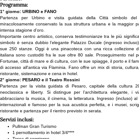
Programma:
1° giorno: URBINO e FANO
Partenza per Urbino e visita guidata della Città simbolo del 
miracolosamente conservato la sua struttura urbana e la maggior par
intensa stagione d’oro.
Importante centro artistico, conserva testimonianze tra le più significa
simbolo è senza dubbio l’elegante Palazzo Ducale (ingresso incluso), d
sue 250 stanze. Oggi è una pinacoteca con una ricca collezione di 
italiana sono custoditi fra le sue oltre 80 sale. Proseguimento nel
Fortunae, città di mare e di cultura, con le sue spiagge, il porto e il 
di accesso all'antica via Flaminia. Fano offre un mix di storia, cultura
ristorante, sistemazione e cena in hotel.
2° giorno: PESARO e il Teatro Rossini
Partenza per la visita guidata di Pesaro, capitale della cultura 2024
neoclassica e liberty. Si distingue per l’architettura elegante, i via
abbracciano la musica, il cinema, la letteratura. Ingresso (incluso) al
internazionali e famoso per la sua acustica perfetta, e i musei, scri
ristorante e partenza per il rientro previsto in serata.
Servizi inclusi:
Pullman Gran Turismo
1 pernottamento in hotel 3/4****
Tassa di soggiorno