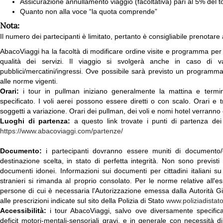
Assicurazione annullamento viaggio (facoltativa) pari al 5% del t
Quanto non alla voce “la quota comprende”
Nota:
Il numero dei partecipanti è limitato, pertanto è consigliabile prenotare 
AbacoViaggi ha la facoltà di modificare ordine visite e programma per m
qualità dei servizi. Il viaggio si svolgerà anche in caso di va
pubblici/mercatini/ingressi. Ove possibile sarà previsto un programma a
alle norme vigenti.
Orari:
i tour in pullman iniziano generalmente la mattina e termi
specificato. I voli aerei possono essere diretti o con scalo. Orari e tr
soggetti a variazione. Orari dei pullman, dei voli e nomi hotel verranno
Luoghi di partenza:
a questo link trovate i punti di partenza dei n
https://www.abacoviaggi.com/partenze/
Documento:
i partecipanti dovranno essere muniti di documento/cer
destinazione scelta, in stato di perfetta integrità. Non sono previsti 
documenti idonei. Informazioni sui documenti per cittadini italiani s
stranieri si rimanda al proprio consolato. Per le norme relative all'es
persone di cui è necessaria l'Autorizzazione emessa dalla Autorità G
alle prescrizioni indicate sul sito della Polizia di Stato
www.poliziadistato.
Accessibilità:
i tour AbacoViaggi, salvo ove diversamente specific
deficit motori-mentali-sensoriali gravi, e in generale con necessità 