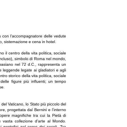
s con l’accompagnatore delle vedute
so, sistemazione e cena in hotel.
 il centro della vita politica, sociale
 incluso), simbolo di Roma nel mondo,
spasiano nel 72 d.C., rappresenta un
leggende legate ai gladiatori e agli
ntro storico della vita politica, sociale
 delle figure più influenti; un tempo
se.
 del Vaticano, lo Stato più piccolo del
, progettata dal Bernini e l’interno
opere magnifiche tra cui la Pietà di
ù vasta collezione d’arte al Mondo.
 pontefici nel corso dei secoli. Tra