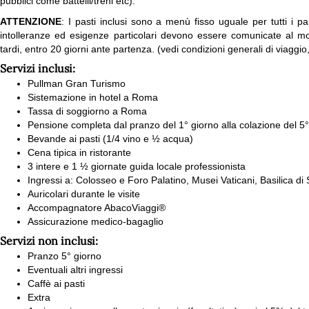
pubblici come battelli/treni etc).
ATTENZIONE
: I pasti inclusi sono a menù fisso uguale per tutti i par
intolleranze ed esigenze particolari devono essere comunicate al mo
tardi, entro 20 giorni ante partenza. (vedi condizioni generali di viaggi
Servizi inclusi:
Pullman Gran Turismo
Sistemazione in hotel a Roma
Tassa di soggiorno a Roma
Pensione completa dal pranzo del 1° giorno alla colazione del 5°
Bevande ai pasti (1/4 vino e ½ acqua)
Cena tipica in ristorante
3 intere e 1 ½ giornate guida locale professionista
Ingressi a: Colosseo e Foro Palatino, Musei Vaticani, Basilica di
Auricolari durante le visite
Accompagnatore AbacoViaggi®
Assicurazione medico-bagaglio
Servizi non inclusi:
Pranzo 5° giorno
Eventuali altri ingressi
Caffè ai pasti
Extra