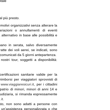
otale
al più presto.
otivi organizzativi senza alterare la
riazioni o annullamenti di eventi
lternativo in base alle possibilità e
nano in serata, salvo diversamente
atte dei voli aerei, se indicati, sono
 comunicati da 5 giorni antepartenza.
ostri tour, soggetti a disponibilità:
tificazioni sanitarie valide per la
rimborsi per viaggiatori sprovvisti di
u
www.viaggiaresicuri.it
, per i cittadini
patrio di minori, minori di anni 14 e
iudiziaria, si rimanda espressamente
it
.
ato, non sono adatti a persone con
di un'assistenza personalizzata o che