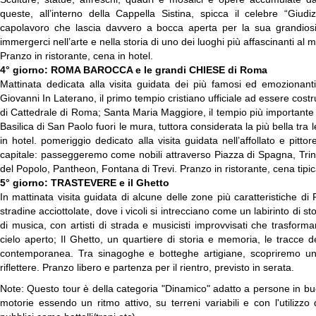
queste, all’interno della Cappella Sistina, spicca il celebre “Giud
capolavoro che lascia davvero a bocca aperta per la sua grandiosi
immergerci nell’arte e nella storia di uno dei luoghi più affascinanti al 
Pranzo in ristorante, cena in hotel.
4° giorno: ROMA BAROCCA e le grandi CHIESE di Roma
Mattinata dedicata alla visita guidata dei più famosi ed emozionanti 
Giovanni In Laterano, il primo tempio cristiano ufficiale ad essere costr
di Cattedrale di Roma; Santa Maria Maggiore, il tempio più importante d
Basilica di San Paolo fuori le mura, tuttora considerata la più bella tra 
in hotel. pomeriggio dedicato alla visita guidata nell’affollato e pitto
capitale: passeggeremo come nobili attraverso Piazza di Spagna, Trin
del Popolo, Pantheon, Fontana di Trevi. Pranzo in ristorante, cena tipica
5° giorno: TRASTEVERE e il Ghetto
In mattinata visita guidata di alcune delle zone più caratteristiche di
stradine acciottolate, dove i vicoli si intrecciano come un labirinto di s
di musica, con artisti di strada e musicisti improvvisati che trasfor
cielo aperto; Il Ghetto, un quartiere di storia e memoria, le tracce 
contemporanea. Tra sinagoghe e botteghe artigiane, scopriremo un
riflettere. Pranzo libero e partenza per il rientro, previsto in serata.
Note: Questo tour è della categoria "Dinamico" adatto a persone in buon
motorie essendo un ritmo attivo, su terreni variabili e con l'utilizzo