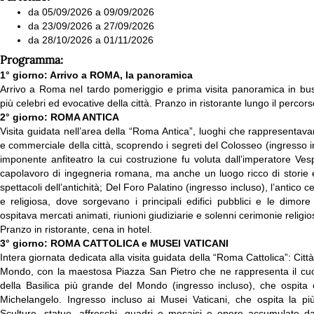
da 05/09/2026 a 09/09/2026
da 23/09/2026 a 27/09/2026
da 28/10/2026 a 01/11/2026
Programma:
1° giorno: Arrivo a ROMA, la panoramica
Arrivo a Roma nel tardo pomeriggio e prima visita panoramica in bu
più celebri ed evocative della città. Pranzo in ristorante lungo il percor
2° giorno: ROMA ANTICA
Visita guidata nell’area della “Roma Antica”, luoghi che rappresentavano
e commerciale della città, scoprendo i segreti del Colosseo (ingresso
imponente anfiteatro la cui costruzione fu voluta dall’imperatore Ve
capolavoro di ingegneria romana, ma anche un luogo ricco di storie e 
spettacoli dell’antichità; Del Foro Palatino (ingresso incluso), l’antico ce
e religiosa, dove sorgevano i principali edifici pubblici e le dimore
ospitava mercati animati, riunioni giudiziarie e solenni cerimonie religio
Pranzo in ristorante, cena in hotel.
3° giorno: ROMA CATTOLICA e MUSEI VATICANI
Intera giornata dedicata alla visita guidata della “Roma Cattolica”: Città
Mondo, con la maestosa Piazza San Pietro che ne rappresenta il cuore
della Basilica più grande del Mondo (ingresso incluso), che ospita 
Michelangelo. Ingresso incluso ai Musei Vaticani, che ospita la pi
Sculture, statue, affreschi, quadri e mosaici e opere accumulate dai