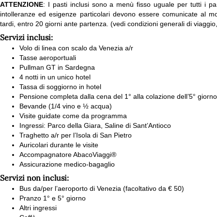
ATTENZIONE
: I pasti inclusi sono a menù fisso uguale per tutti i par
intolleranze ed esigenze particolari devono essere comunicate al mo
tardi, entro 20 giorni ante partenza. (vedi condizioni generali di viaggi
Servizi inclusi:
Volo di linea con scalo da Venezia a/r
Tasse aeroportuali
Pullman GT in Sardegna
4 notti in un unico hotel
Tassa di soggiorno in hotel
Pensione completa dalla cena del 1° alla colazione dell’5° giorno
Bevande (1/4 vino e ½ acqua)
Visite guidate come da programma
Ingressi: Parco della Giara, Saline di Sant’Antioco
Traghetto a/r per l’Isola di San Pietro
Auricolari durante le visite
Accompagnatore AbacoViaggi®
Assicurazione medico-bagaglio
Servizi non inclusi:
Bus da/per l’aeroporto di Venezia (facoltativo da € 50)
Pranzo 1° e 5° giorno
Altri ingressi