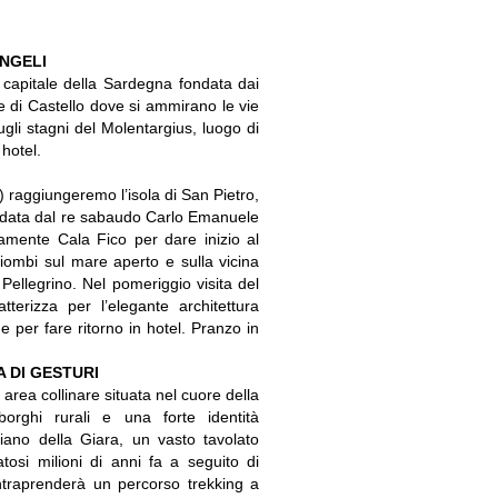
ANGELI
, capitale della Sardegna fondata dai
re di Castello dove si ammirano le vie
sugli stagni del Molentargius, luogo di
 hotel.
o) raggiungeremo l’isola di San Pietro,
 fondata dal re sabaudo Carlo Emanuele
vamente Cala Fico per dare inizio al
iombi sul mare aperto e sulla vicina
 Pellegrino. Nel pomeriggio visita del
tterizza per l’elegante architettura
 per fare ritorno in hotel. Pranzo in
A DI GESTURI
area collinare situata nel cuore della
borghi rurali e una forte identità
piano della Giara, un vasto tavolato
tosi milioni di anni fa a seguito di
ntraprenderà un percorso trekking a