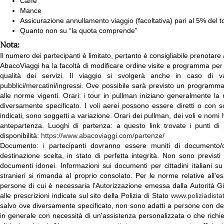
Caffè
Mance
Assicurazione annullamento viaggio (facoltativa) pari al 5% del t
Quanto non su “la quota comprende”
Nota:
Il numero dei partecipanti è limitato, pertanto è consigliabile prenotare 
AbacoViaggi ha la facoltà di modificare ordine visite e programma per m
qualità dei servizi. Il viaggio si svolgerà anche in caso di va
pubblici/mercatini/ingressi. Ove possibile sarà previsto un programma a
alle norme vigenti. Orari: i tour in pullman iniziano generalmente la
diversamente specificato. I voli aerei possono essere diretti o con sca
indicati, sono soggetti a variazione. Orari dei pullman, dei voli e nomi
antepartenza. Luoghi di partenza: a questo link trovate i punti di 
disponibilità:
https://www.abacoviaggi.com/partenze/
Documento: i partecipanti dovranno essere muniti di documento/cer
destinazione scelta, in stato di perfetta integrità. Non sono previsti 
documenti idonei. Informazioni sui documenti per cittadini italiani s
stranieri si rimanda al proprio consolato. Per le norme relative all'es
persone di cui è necessaria l'Autorizzazione emessa dalla Autorità G
alle prescrizioni indicate sul sito della Polizia di Stato
www.poliziadistat
salvo ove diversamente specificato, non sono adatti a persone con defic
in generale con necessità di un'assistenza personalizzata o che richied