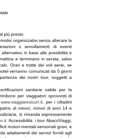
otale
al più presto.
otivi organizzativi senza alterare la
riazioni o annullamenti di eventi
lternativo in base alle possibilità e
 mattina e terminano in serata, salvo
lo. Orari e tratte dei voli aerei, se
 hotel verranno comunicati da 5 giorni
partenza dei nostri tour, soggetti a
tificazioni sanitarie valide per la
rimborsi per viaggiatori sprovvisti di
u
www.viaggiaresicuri.it
, per i cittadini
patrio di minori, minori di anni 14 e
iudiziaria, si rimanda espressamente
o.it
. Accessibilità: i tour AbacoViaggi,
it motori-mentali-sensoriali gravi, e
a adattamenti dei servizi forniti agli