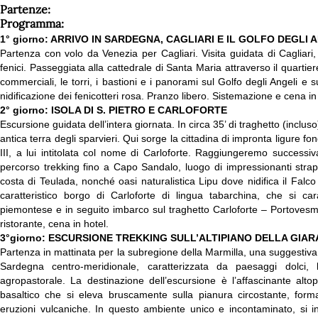
Partenze:
Programma:
1° giorno: ARRIVO IN SARDEGNA, CAGLIARI E IL GOLFO DEGLI 
Partenza con volo da Venezia per Cagliari. Visita guidata di Cagliari
fenici. Passeggiata alla cattedrale di Santa Maria attraverso il quartie
commerciali, le torri, i bastioni e i panorami sul Golfo degli Angeli e 
nidificazione dei fenicotteri rosa. Pranzo libero. Sistemazione e cena in
2° giorno: ISOLA DI S. PIETRO E CARLOFORTE
Escursione guidata dell’intera giornata. In circa 35’ di traghetto (inclus
antica terra degli sparvieri. Qui sorge la cittadina di impronta ligure
III, a lui intitolata col nome di Carloforte. Raggiungeremo successi
percorso trekking fino a Capo Sandalo, luogo di impressionanti strap
costa di Teulada, nonché oasi naturalistica Lipu dove nidifica il Falco
caratteristico borgo di Carloforte di lingua tabarchina, che si cara
piemontese e in seguito imbarco sul traghetto Carloforte – Portovesme
ristorante, cena in hotel.
3°giorno: ESCURSIONE TREKKING SULL’ALTIPIANO DELLA GIAR
Partenza in mattinata per la subregione della Marmilla, una suggestiva 
Sardegna centro-meridionale, caratterizzata da paesaggi dolci, 
agropastorale. La destinazione dell’escursione è l’affascinante alto
basaltico che si eleva bruscamente sulla pianura circostante, forma
eruzioni vulcaniche. In questo ambiente unico e incontaminato, si i