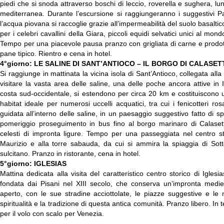
piedi che si snoda attraverso boschi di leccio, roverella e sughera, lun
mediterranea. Durante l’escursione si raggiungeranno i suggestivi Pa
l’acqua piovana si raccoglie grazie all’impermeabilità del suolo basaltico
per i celebri cavallini della Giara, piccoli equidi selvatici unici al mon
Tempo per una piacevole pausa pranzo con grigliata di carne e prodot
pane tipico. Rientro e cena in hotel.
4°giorno: LE SALINE DI SANT’ANTIOCO – IL BORGO DI CALASET
Si raggiunge in mattinata la vicina isola di Sant’Antioco, collegata all
visitare la vasta area delle saline, una delle poche ancora attive in It
costa sud-occidentale, si estendono per circa 20 km e costituiscono un
habitat ideale per numerosi uccelli acquatici, tra cui i fenicotteri ro
guidata all’interno delle saline, in un paesaggio suggestivo fatto di s
pomeriggio proseguimento in bus fino al borgo marinaro di Calaset
celesti di impronta ligure. Tempo per una passeggiata nel centro st
Maurizio e alla torre sabauda, da cui si ammira la spiaggia di Sott
sulcitano. Pranzo in ristorante, cena in hotel.
5°giorno: IGLESIAS
Mattina dedicata alla visita del caratteristico centro storico di Iglesia
fondata dai Pisani nel XIII secolo, che conserva un’impronta medi
aperto, con le sue stradine acciottolate, le piazze suggestive e l
spiritualità e la tradizione di questa antica comunità. Pranzo libero. In
per il volo con scalo per Venezia.