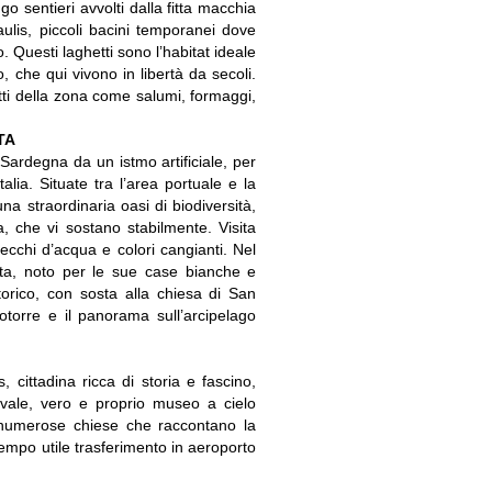
go sentieri avvolti dalla fitta macchia
ulis, piccoli bacini temporanei dove
. Questi laghetti sono l’habitat ideale
do, che qui vivono in libertà da secoli.
ti della zona come salumi, formaggi,
TA
a Sardegna da un istmo artificiale, per
alia. Situate tra l’area portuale e la
a straordinaria oasi di biodiversità,
sa, che vi sostano stabilmente. Visita
pecchi d’acqua e colori cangianti. Nel
ta, noto per le sue case bianche e
orico, con sosta alla chiesa di San
otorre e il panorama sull’arcipelago
s, cittadina ricca di storia e fascino,
evale, vero e proprio museo a cielo
e numerose chiese che raccontano la
 tempo utile trasferimento in aeroporto