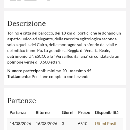
Descrizione
Torino è città del barocco, dei 18 km di portici che le donano un
aspetto unico ed elegante, della raccolta egittologica seconda
solo a quella del Cairo, delle montagne sullo sfondo dei viali e
del mitico fiume Po. La grandiosa Reggia di Venaria Reale,
patrimonio UNESCO, è la "Versailles italiana“ circondata da un
polmone verde di 3.600 ettari.
Numero partecipanti
: minimo 20 - massimo 45
Trattamento
: Pensione completa con bevande
Partenze
Partenza
Ritorno
Giorni
Prezzo
Disponibilità
Con
14/08/2026
16/08/2026
3
€610
Ultimi Posti