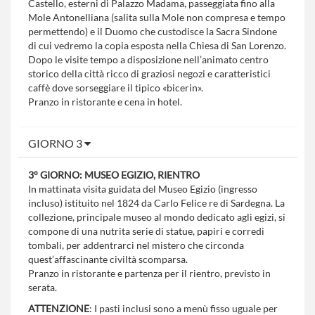
Castello, esterni di Palazzo Madama, passeggiata fino alla
Mole Antonelliana (salita sulla Mole non compresa e tempo
permettendo) e il Duomo che custodisce la Sacra Sindone
di cui vedremo la copia esposta nella Chiesa di San Lorenzo.
Dopo le visite tempo a disposizione nell’animato centro
storico della città ricco di graziosi negozi e caratteristici
caffè dove sorseggiare il tipico «bicerin».
Pranzo in ristorante e cena in hotel.
GIORNO 3
3° GIORNO: MUSEO EGIZIO, RIENTRO
In mattinata visita guidata del Museo Egizio (ingresso
incluso) istituito nel 1824 da Carlo Felice re di Sardegna. La
collezione, principale museo al mondo dedicato agli egizi, si
compone di una nutrita serie di statue, papiri e corredi
tombali, per addentrarci nel mistero che circonda
quest’affascinante civiltà scomparsa.
Pranzo in ristorante e partenza per il rientro, previsto in
serata.
ATTENZIONE
: I pasti inclusi sono a menù fisso uguale per