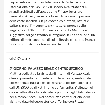
importanti esempi di architettura e dell’arte barocca
internazionale del XVII e XVIII secolo. Realizzato dai più
grandi architetti dell’epoca come Filippo Juvarra e
Benedetto Alfieri, per essere luogo di caccia e di piacere
della corte sabauda. Un palcoscenico di storia, natura e
cultura, in cui l’imponente architettura barocca della
Reggia, i vasti Giardini, l’immenso Parco La Mandria e il
suggestivo borgo cittadino si integrano in una cornice di un
milione di metri quadrati, di cui la Reggia, è il cuore. Pranzo
in ristorante, sistemazione e cena in hotel.
GIORNO 2
2° GIORNO: PALAZZO REALE, CENTRO STORICO
Mattina dedicata alla visita degli interni di Palazzo Reale
che rappresenta il cuore della corte sabauda, simbolo del
potere della dinastia e parte integrante dei beni dichiarati
dall'UNESCO quali Patrimonio dell'umanità. E’ situato nel
cuore della città e fu teatro della politica degli Stati Sabaudi
per almeno 3 secoli. Nel pomeriggio continuazione della
visita guidata del cuore storico di Torino con Piazza